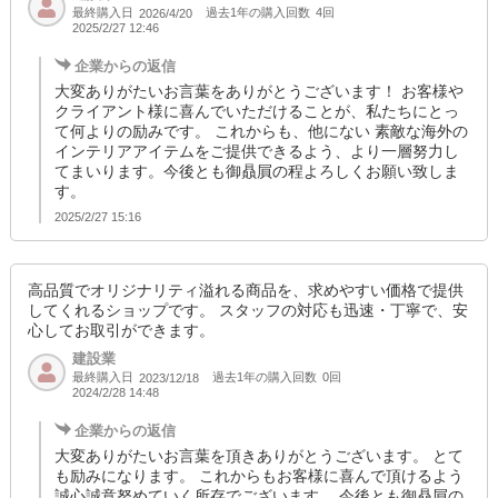
最終購入日
過去1年の購入回数
4回
2026/4/20
2025/2/27 12:46
企業からの返信
大変ありがたいお言葉をありがとうございます！ お客様や
クライアント様に喜んでいただけることが、私たちにとっ
て何よりの励みです。 これからも、他にない 素敵な海外の
インテリアアイテムをご提供できるよう、より一層努力し
てまいります。今後とも御贔屓の程よろしくお願い致しま
す。
2025/2/27 15:16
高品質でオリジナリティ溢れる商品を、求めやすい価格で提供
してくれるショップです。 スタッフの対応も迅速・丁寧で、安
心してお取引ができます。
建設業
最終購入日
過去1年の購入回数
0回
2023/12/18
2024/2/28 14:48
企業からの返信
大変ありがたいお言葉を頂きありがとうございます。 とて
も励みになります。 これからもお客様に喜んで頂けるよう
誠心誠意努めていく所存でございます。 今後とも御贔屓の