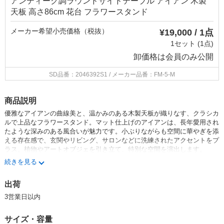
アンティーク調ラウンドサイドテーブル アイアン 木製
天板 高さ86cm 花台 フラワースタンド
メーカー希望小売価格（税抜）
¥19,000 / 1点
1セット (1点)
卸価格は
会員のみ公開
SD品番：2046392S1
/ メーカー品番：FM-5-M
商品説明
優雅なアイアンの曲線美と、温かみのある木製天板が織りなす、クラシカ
ルで上品なフラワースタンド。マット仕上げのアイアンは、長年愛用され
たような深みのある風合いが魅力です。小ぶりながらも空間に華やぎを添
える存在感で、玄関やリビング、サロンなどに洗練されたアクセントをプ
ラス。植物やアートオブジェを引き立て、特別な空間を演出します。
続きを見る
—おすすめの使用シーン—
・玄関ホールに花台として配置し、華やかな第一印象を演出
出荷
・リビングでランプやアートのディスプレイ台に
・書斎や寝室でお気に入りのグリーンを飾ってリラックス空間を演出
3営業日以内
・店舗のウィンドウディスプレイやショップのアイキャッチとして
サイズ・容量
関連キーワード