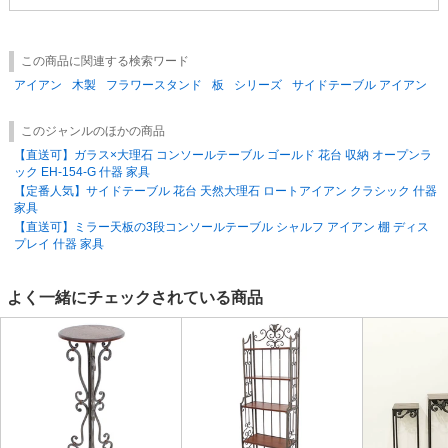
■アイアン製品は製造過程の都合上、溶接部分や商品の一部に凹凸や突起
物、塗装のムラやはがれのある場合がございます。お取り扱いには十分ご
この商品に関連する検索ワード
注意ください。
■商品は全て手作業で製造しております。個体により曲がり具合やサイズ
アイアン
木製
フラワースタンド
板
シリーズ
サイドテーブル アイアン
に若干の違いがございます。
■製造加工の際、アイアンの中に砂を使用します。
このジャンルのほかの商品
検品後出荷しておりますが、残った砂が底から出てくることがございま
【直送可】ガラス×大理石 コンソールテーブル ゴールド 花台 収納 オープンラ
す。
ック EH-154-G 什器 家具
■国内到着後、開封検品し、海外の品質基準を満たしているものを確認の
【定番人気】サイドテーブル 花台 天然大理石 ロートアイアン クラシック 什器
上、販売しております。
家具
インポート製品は日本製品の品質基準とは異なりますことをご了承の上お
【直送可】ミラー天板の3段コンソールテーブル シャルフ アイアン 棚 ディス
買い求めください。
プレイ 什器 家具
よく一緒にチェックされている商品