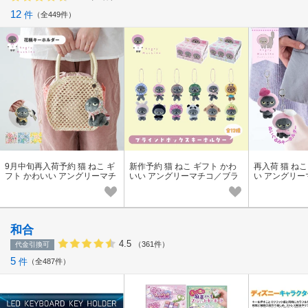
12
件
全449件
9月中旬再入荷予約 猫 ねこ ギ
新作予約 猫 ねこ ギフト かわ
再入荷 猫 ねこ
フト かわいい アングリーマチ
いい アングリーマチコ／ブラ
い アングリ
コフラワー／花柄キーホルダ
インドボックスキーホルダー
ルダー
ー
和合
4.5
（361件）
代金引換可
5
件
全487件