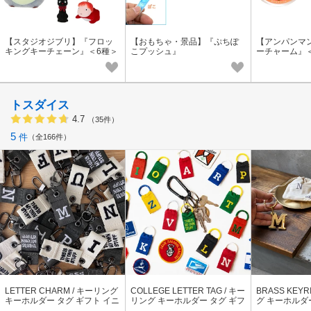
【スタジオジブリ】『フロッ
【おもちゃ・景品】『ぷちぽ
【アンパンマ
キングキーチェーン』＜6種＞
こプッシュ』
ーチャーム』
トスダイス
4.7
（35件）
5
件
全166件
LETTER CHARM / キーリング
COLLEGE LETTER TAG / キー
BRASS KEYR
キーホルダー タグ ギフト イニ
リング キーホルダー タグ ギフ
グ キーホルダ
シャル アクセサリー
ト イニシャル アクセサリー
ョン雑貨 ギフ