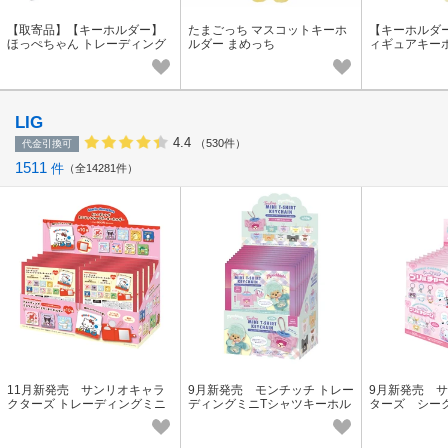
【取寄品】【キーホルダー】
たまごっち マスコットキーホ
【キーホルダ
ほっぺちゃん トレーディング
ルダー まめっち
ィギュアキーホ
スクイーズキーホルダー 全8種
の内どれか1個
LIG
4.4
（530件）
代金引換可
1511
件
全14281件
11月新発売 サンリオキャラ
9月新発売 モンチッチ トレー
9月新発売 サ
クターズ トレーディングミニ
ディングミニTシャツキーホル
ターズ シー
ファンシーミラーキーホルダ
ダー COLORS／10個入BOX
チャーム 10
ー10個入BOX