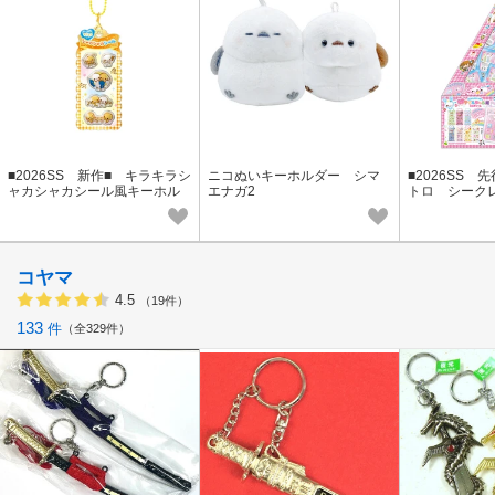
■2026SS 新作■ キラキラシ
ニコぬいキーホルダー シマ
■2026SS 
ャカシャカシール風キーホル
エナガ2
トロ シーク
ダー なっとうちゃん
ール風ミニチャ
コヤマ
4.5
（19件）
133
件
全329件