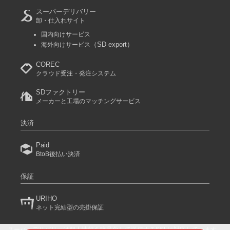
スーパーデリバリー
卸・仕入れサイト
国内向けサービス
（SD export）
海外向けサービス
COREC
クラウド受注・発注システム
SDファクトリー
メーカーと工場のマッチングサービス
決済
Paid
BtoB後払い決済
保証
URIHO
ネット完結型の売掛保証
スーパーデリバリーは個人情報を暗号化して送信するSSLに対応しています。