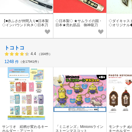
【■赤ふさが仲間入り■日本製
◇日本製◇ ★サムライの国・
◇ダイキャス
◇インバウンド向き◇日本刀
日本★売れ筋品 御神龍刀
◇オリジナル
◇】◇新・護身刀 キーホルダ
（新・サヤ付日本刀）キーホ
ン夜光剣キー
ー
ルダー
トコトコ
4.4
（164件）
1248
件
全17941件
サンリオ 絵柄が変わるキー
「ミニオンズ」Minionsライン
モンチッチ 
ホルダー・アソート
ストーンマスコット
キーホルダー