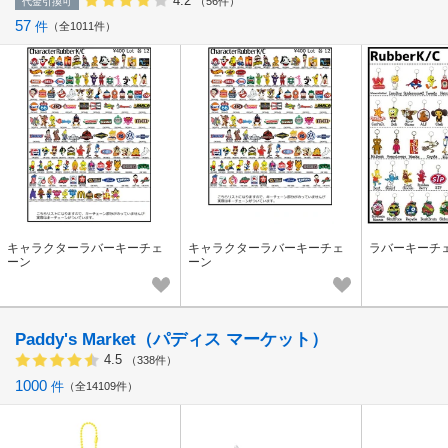
4.2
（56件）
代金引換可
57
件
全1011件
キャラクターラバーキーチェ
キャラクターラバーキーチェ
ラバーキーチ
ーン
ーン
Paddy's Market（パディス マーケット）
4.5
（338件）
1000
件
全14109件