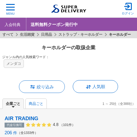
ログイン
MENU
送料無料クーポン発行中
入会特典
すべて
生活雑貨
日用品
ストラップ・キーホルダー
キーホルダー
キーホルダーの取扱企業
ジャンル内の人気検索ワード：
メンダコ
人気順
絞り込み
企業ごと
商品ごと
1 ～ 25社
（全388社）
AIR TRADING
4.8
（101件）
代金引換可
206
件
全1333件