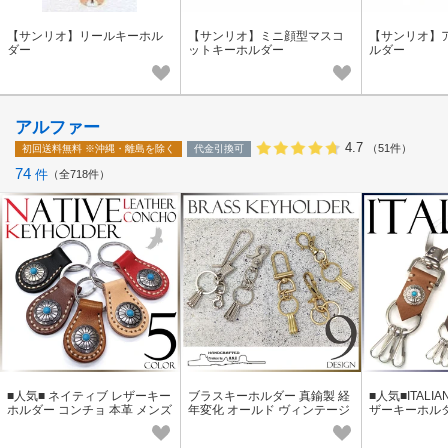
【サンリオ】リールキーホル
【サンリオ】ミニ顔型マスコ
【サンリオ】
ダー
ットキーホルダー
ルダー
アルファー
4.7
（51件）
初回送料無料
※沖縄・離島を除く
代金引換可
74
件
全718件
■人気■ ネイティブ レザーキー
ブラスキーホルダー 真鍮製 経
■人気■ITALIA
ホルダー コンチョ 本革 メンズ
年変化 オールド ヴィンテージ
ザーキーホルダ
レディース アメリカン
アメリカン ユニセックス
イティブ ITA
ギフト