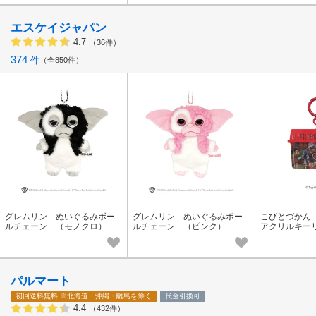
エスケイジャパン
4.7
（36件）
374
件
全850件
グレムリン ぬいぐるみボー
グレムリン ぬいぐるみボー
こびとづかん
ルチェーン （モノクロ）
ルチェーン （ピンク）
アクリルキー
パルマート
初回送料無料
※北海道・沖縄・離島を除く
代金引換可
4.4
（432件）