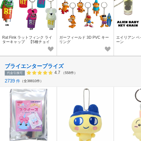
Rat Fink ラットフィンク ライ
ガーフィールド 3D PVC キー
エイリアン ベ
ターキャップ 【5種チョイ
リング
ーン
ス】
ブライエンタープライズ
4.7
（558件）
代金引換可
2739
件
全38810件