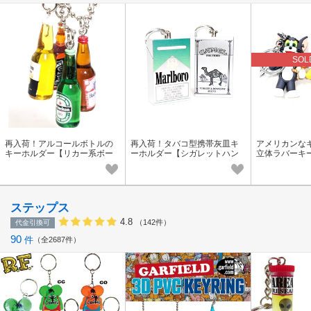
SOL
再入荷！アルコールボトルの
再入荷！タバコ型携帯灰皿キ
アメリカンな
キーホルダー【リカー系ボー
ーホルダー【シガレットハン
立体ラバーキー
ルチェーン】キーチェーン
ディアッシュトレイキーチェ
ラバーキーホ
ーン】
ステップス
4.8
（142件）
代金引換可
90
件
全2687件