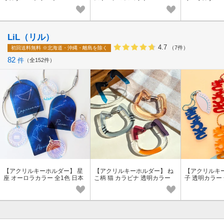
LiL（リル）
4.7
（7件）
初回送料無料
※北海道・沖縄・離島を除く
82
件
全152件
【アクリルキーホルダー】 星
【アクリルキーホルダー】 ね
【アクリルキ
座 オーロラカラー 全1色 日本
こ柄 猫 カラビナ 透明カラー
子 透明カラー 
製
全4色 oshikatsu 日本製/推し
し活/oshikatsu
活/oshikatsu
次へ