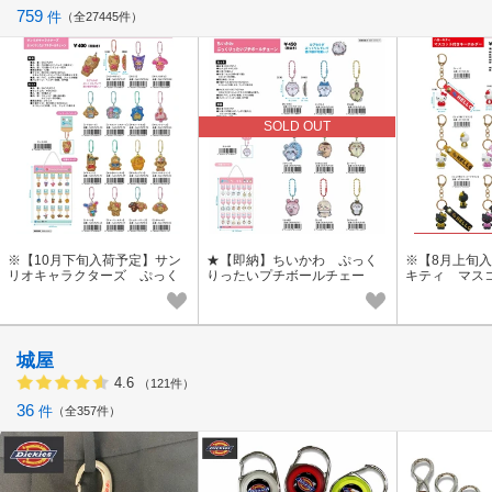
759
件
全27445件
SOLD OUT
※【10月下旬入荷予定】サン
★【即納】ちいかわ ぷっく
※【8月上旬
リオキャラクターズ ぷっく
りったいプチボールチェー
キティ マス
りったいプチボールチェー
ン CKW-PUP
ダー KT-MA
ン SAC-PUP2
城屋
4.6
（121件）
36
件
全357件