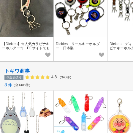
【Dickies】☆人気カラビナキ
Dickies リールキーホルダ
Dickies 
ーホルダー☆ ECサイトでも
ー 日本製
ビナキーホル
大人気です！
Cサイトなど
トキワ商事
4.8
（348件）
代金引換可
8
件
全1408件