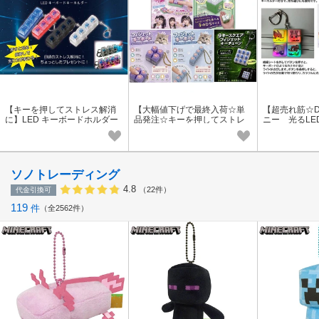
【キーを押してストレス解消
【大幅値下げで最終入荷☆単
【超売れ筋☆Di
に】LED キーボードホルダー
品発注☆キーを押してストレ
ニー 光るLE
ス解消に】フィジェットキー
ルダー
ボード
ソノトレーディング
4.8
（22件）
代金引換可
119
件
全2562件