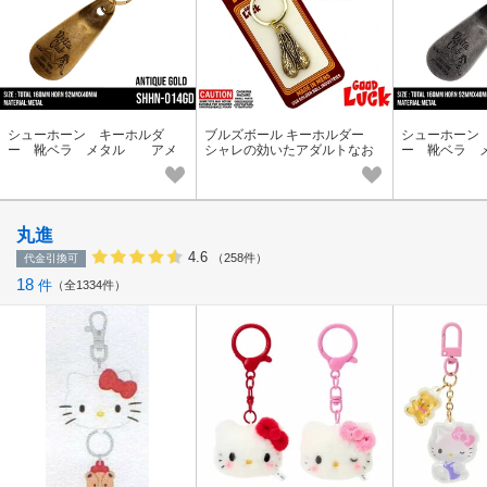
シューホーン キーホルダ
ブルズボール キーホルダー
シューホーン
ー 靴ベラ メタル アメ
シャレの効いたアダルトなお
ー 靴ベラ 
リカン雑貨 アメリカン レ
守り バイカー アメ雑 ア
リカン雑貨 
トロ ピンナップガール
メリカン雑貨
トロ ピンナ
丸進
4.6
（258件）
代金引換可
18
件
全1334件