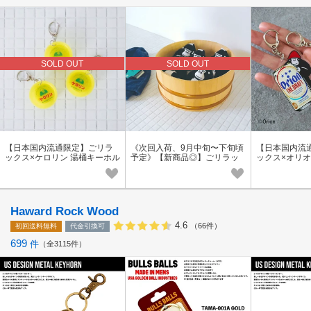
SOLD OUT
SOLD OUT
【日本国内流通限定】ごリラ
《次回入荷、9月中旬〜下旬頃
【日本国内流
ックス×ケロリン 湯桶キーホル
予定》【新商品◎】ごリラッ
ックス×オリオ
ダー
クス まもるさんのマスコット
ルキーホルダ
Haward Rock Wood
4.6
（66件）
初回送料無料
代金引換可
699
件
全3115件