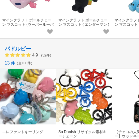
マインクラフト ボールチェー
マインクラフト ボールチェー
マインクラフ
ン マスコット (ウーパールーパ
ン マスコット ( エンダーマン )
ン マスコット 
ー ピンク)
ー 蓄光 )
パドルビー
4.9
（32件）
13
件
全106件
エレファントキーリング
So Danish リサイクル素材キ
【チェコの人
ーチェーン
ー】ウッドキ