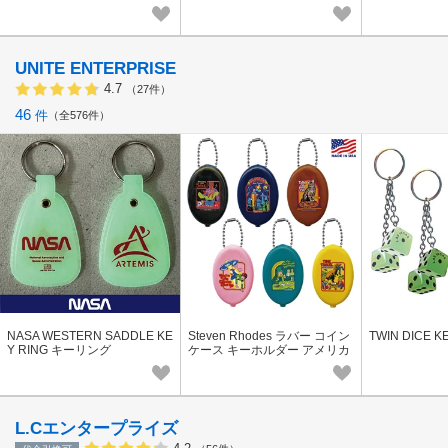
UNITE ENTERPRISE
4.7
（27件）
46
件
全576件
NASA WESTERN SADDLE KE
Steven Rhodes ラバー コイン
TWIN DICE K
Y RING キーリング
ケース キーホルダー アメリカ
ン雑貨 MADE IN USA
L.Cエンタープライズ