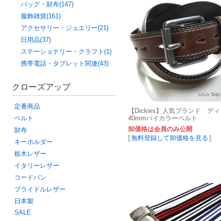
バッグ・財布(147)
服飾雑貨(161)
アクセサリー・ジュエリー(21)
日用品(37)
ステーショナリー・クラフト(1)
携帯電話・タブレット関連(43)
クローズアップ
定番商品
【Dickies】人気ブランド 
ベルト
40mmバイカラーベルト
卸価格は会員のみ公開
財布
[
無料登録して卸価格を見る
]
キーホルダー
栃木レザー
イタリーレザー
コードバン
ブライドルレザー
日本製
SALE