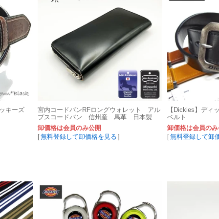
ディッキーズ
宮内コードバンRFロングウォレット アル
【Dickies】デ
プスコードバン 信州産 馬革 日本製
ベルト
卸価格は会員のみ公開
卸価格は会員のみ
[
無料登録して卸価格を見る
]
[
無料登録して卸