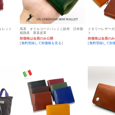
ォレット
馬革 オイルコードバンミニ財布 日本製
イタリーレザーガ
姫路産 新喜皮革
ト
卸価格は会員のみ公開
卸価格は会員のみ
[
無料登録して卸価格を見る
]
[
無料登録して卸