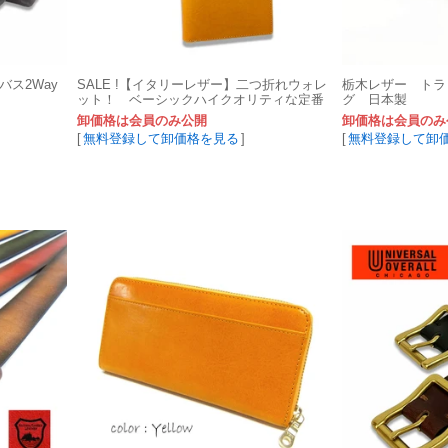
ンバス2Way
SALE !【イタリーレザー】二つ折れウォレ
栃木レザー トラ
ット！ ベーシックハイクオリティな定番
グ 日本製
の型です！
卸価格は会員のみ公開
卸価格は会員のみ
[
無料登録して卸価格を見る
]
[
無料登録して卸