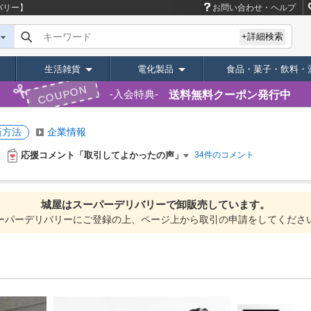
バリー】
お問い合わせ・ヘルプ
キーワード
+詳細検索
生活雑貨
電化製品
食品・菓子・飲料・
COUPON
送料無料クーポン発行中
入会特典
済方法
企業情報
応援コメント「取引してよかったの声」
34件のコメント
城屋は
スーパーデリバリーで
卸販売しています。
ーパーデリバリーにご登録の上、ページ上から取引の申請をしてくださ