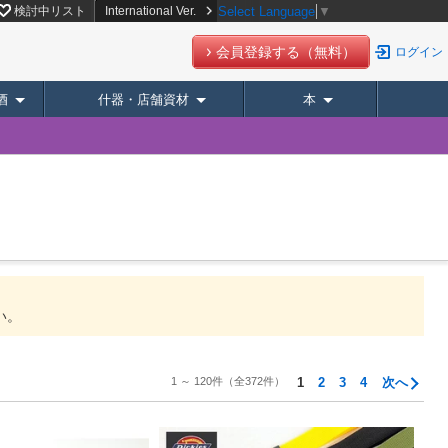
検討中リスト
International Ver.
Select Language
▼
会員登録する（無料）
ログイン
酒
什器・店舗資材
本
い。
1 ～ 120件
（全372件）
1
2
3
4
次へ