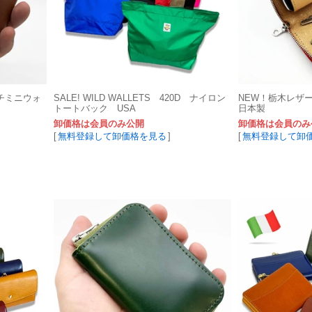
チミニウォ
SALE! WILD WALLETS 420D ナイロン
NEW！栃木レザ
トートバック USA
日本製
卸価格は会員のみ公開
卸価格は会員のみ
[
無料登録して卸価格を見る
]
[
無料登録して卸