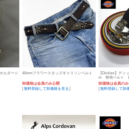
ーホルダー☆
40mmフラワースタッズギャリソンベルト
【Dickies】デ
m 無地ベルト 
す！
卸価格は会員のみ公開
卸価格は会員のみ
[
無料登録して卸価格を見る
]
[
無料登録して卸