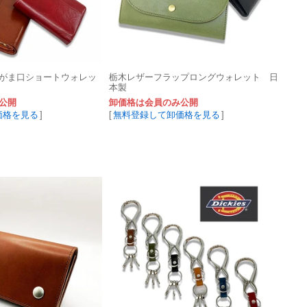
がま口ショートウォレッ
栃木レザーフラップロングウォレット 日
本製
公開
卸価格は会員のみ公開
価格を見る
]
[
無料登録して卸価格を見る
]