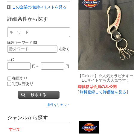
この企業の検討中リストを見る
詳細条件から探す
除外キーワード
を除く
上代
円～
円
【Dickies】☆人気カラビナキ
在庫あり
ECサイトでも大人気です！
1点販売あり
卸価格は会員のみ公開
[
無料登録して卸価格を見る
]
検索する
条件をリセット
ジャンルから探す
すべて