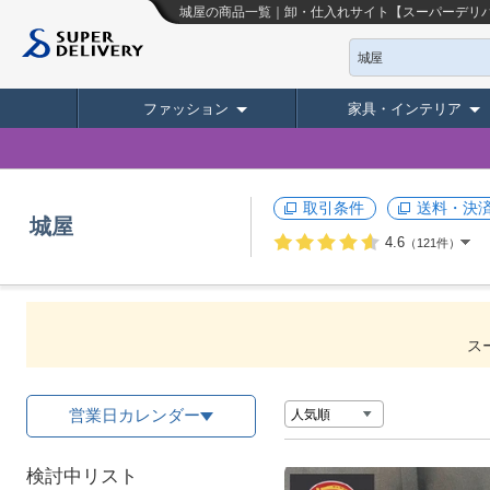
城屋の商品一覧｜卸・仕入れサイト【スーパーデリ
城屋
ファッション
家具・インテリア
取引条件
送料・決
城屋
4.6
（121件）
ス
営業日カレンダー
検討中リスト