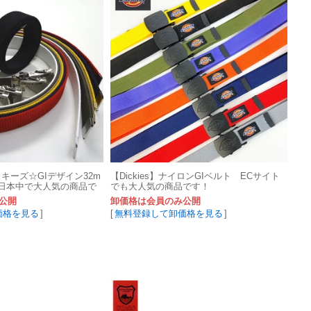
ィッキーズ☆GIデザイン32m
【Dickies】ナイロンGIベルト ECサイト
日本中で大人気の商品で
でも大人気の商品です！
公開
卸価格は会員のみ公開
価格を見る
]
[
無料登録して卸価格を見る
]