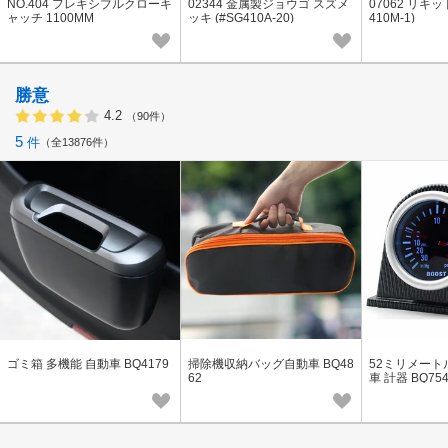
NO.404 フレキシブルクローキ
02344 金属製ジョウゴ スズメ
07062 リキッ
ャッチ 1100MM
ッキ (#SG410A-20)
410M-1)
勝意
4.2
（90件）
5
件
全13876件
ゴミ箱 多機能 自動車 BQ4179
掃除機収納バッグ自動車 BQ48
52ミリメートル
62
車 計器 BQ75