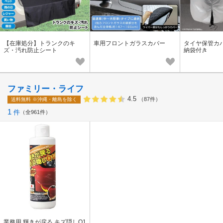
【在庫処分】トランクのキ
車用フロントガラスカバー
タイヤ保管カ
ズ・汚れ防止シート
納袋付き
ファミリー・ライフ
4.5
（87件）
送料無料
※沖縄・離島を除く
1
件
全961件
業務用 輝きが戻る キズ隠しQ1