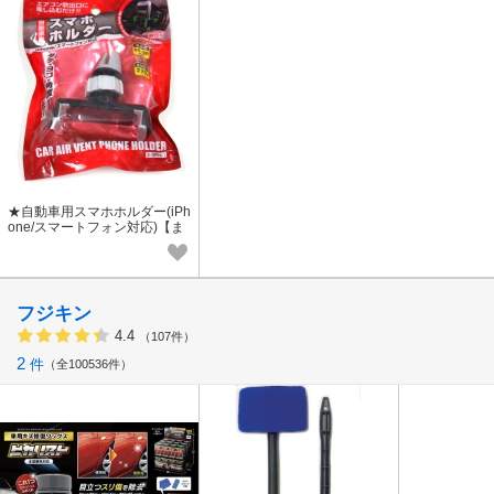
★自動車用スマホホルダー(iPh
one/スマートフォン対応)【ま
とめ買い10点】
フジキン
4.4
（107件）
2
件
全100536件