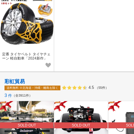
定番 タイヤベルト タイヤチェ
ーン 軽自動車「2024新作」
彩虹貿易
4.5
（55件）
送料無料
※北海道・沖縄・離島を除く
3
件
全3911件
SOLD OUT
SOLD OUT
SOL