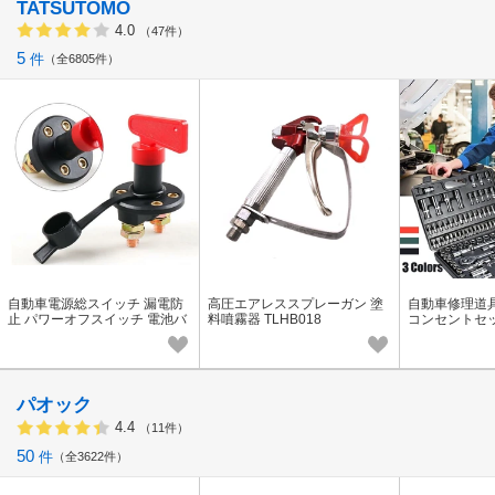
TATSUTOMO
4.0
（47件）
5
件
全6805件
自動車電源総スイッチ 漏電防
高圧エアレススプレーガン 塗
自動車修理道具
止 パワーオフスイッチ 電池バ
料噴霧器 TLHB018
コンセントセット
ッテリースイッチ 12V-24V CL
B523
パオック
4.4
（11件）
50
件
全3622件