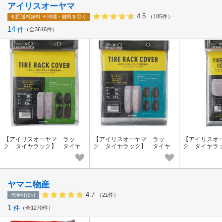
アイリスオーヤマ
4.5
（185件）
初回送料無料
※沖縄・離島を除く
14
件
全3616件
【アイリスオーヤマ ラッ
【アイリスオーヤマ ラッ
【アイリスオ
ク タイヤラック】 タイヤ
ク タイヤラック】 タイヤ
ク タイヤラ
ラックカバー
ラックカバー
ラックカバー
ヤマニ物産
4.7
（21件）
代金引換可
1
件
全1270件