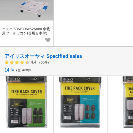
エスコ 506x396x526mm 車載
用ツールワゴン(専用台車付)
アイリスオーヤマ Specified sales
4.4
（58件）
14
件
全3408件