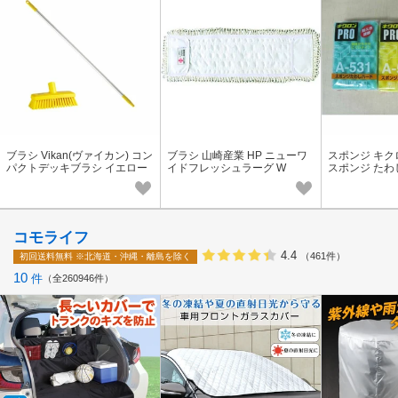
ブラシ Vikan(ヴァイカン) コン
ブラシ 山崎産業 HP ニューワ
スポンジ キクロ
パクトデッキブラシ イエロー
イドフレッシュラーグ W
スポンジ たわし
7042S6(ハンドル2958付)
ーン キクロン
コモライフ
4.4
（461件）
初回送料無料
※北海道・沖縄・離島を除く
10
件
全260946件