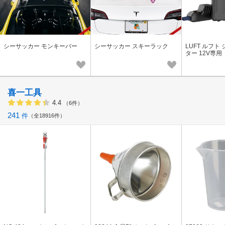
シーサッカー モンキーバー
シーサッカー スキーラック
LUFT ルフト
ター 12V専用
喜一工具
4.4
（6件）
241
件
全18916件