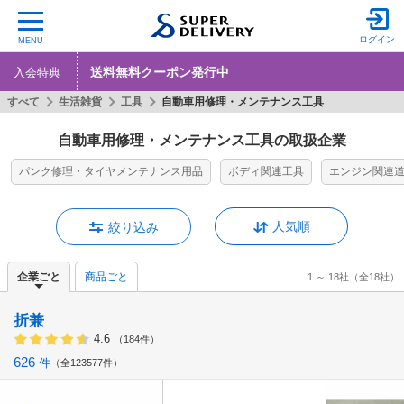
ログイン
MENU
送料無料クーポン発行中
入会特典
すべて
生活雑貨
工具
自動車用修理・メンテナンス工具
自動車用修理・メンテナンス工具の取扱企業
パンク修理・タイヤメンテナンス用品
ボディ関連工具
エンジン関連
人気順
絞り込み
企業ごと
商品ごと
1 ～ 18社
（全18社）
折兼
4.6
（184件）
626
件
全123577件