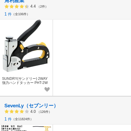
角利産業
4.4
（2件）
1
件
全106件
SUNDRY(サンドリー) 2WAY
強力ハンドタッカー PHT-2W
SevenLy（セブンリー）
4.0
（126件）
1
件
全11824件