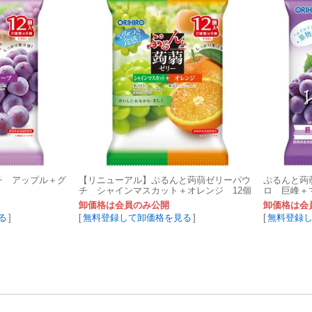
チ アップル＋グ
【リニューアル】ぷるんと蒟蒻ゼリーパウ
ぷるんと蒟
チ シャインマスカット＋オレンジ 12個
ロ 巨峰＋
（更に美味しく）
卸価格は会員のみ公開
卸価格は会
る
]
[
無料登録して卸価格を見る
]
[
無料登録