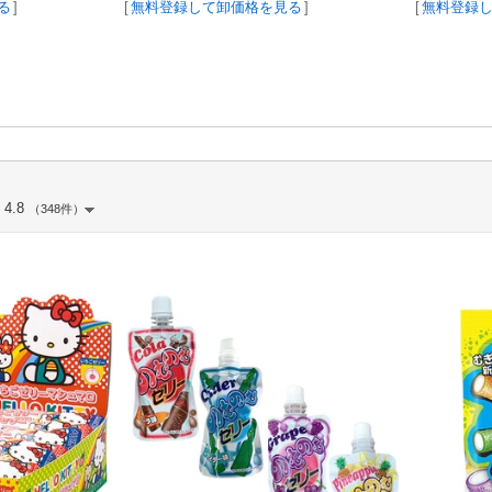
る
]
[
無料登録して卸価格を見る
]
[
無料登録
4.8
（348件）