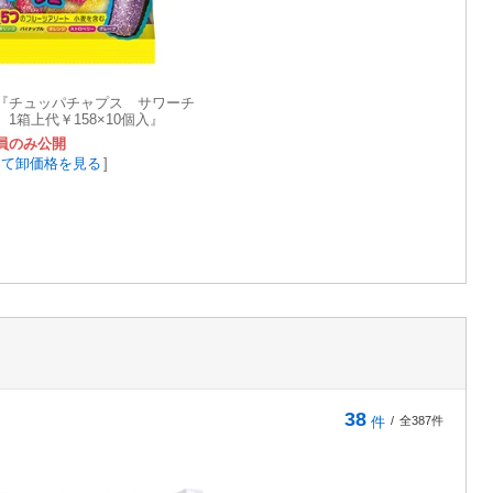
『チュッパチャプス サワーチ
1箱上代￥158×10個入』
員のみ公開
して卸価格を見る
]
38
件
/
全387件