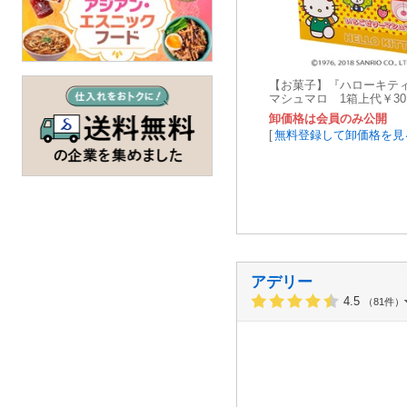
【お菓子】『ハローキテ
マシュマロ 1箱上代￥30
卸価格は会員のみ公開
[
無料登録して卸価格を見
アデリー
4.5
（81件）