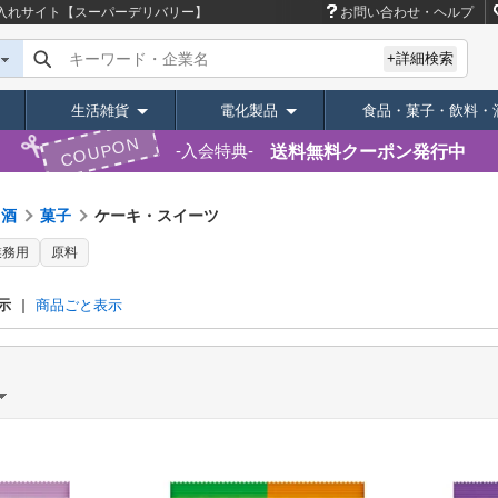
入れサイト【スーパーデリバリー】
お問い合わせ・ヘルプ
キーワード・企業名
+詳細検索
生活雑貨
電化製品
食品・菓子・飲料・
COUPON
送料無料クーポン発行中
入会特典
・酒
菓子
ケーキ・スイーツ
業務用
原料
示
商品ごと表示