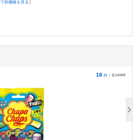
して卸価格を見る
]
18
件
/
全1408件