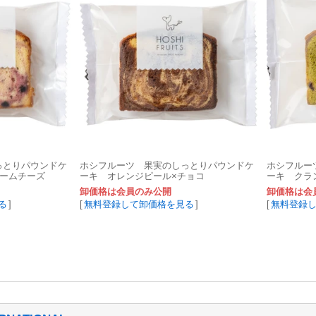
っとりパウンドケ
ホシフルーツ 果実のしっとりパウンドケ
ホシフルー
リームチーズ
ーキ オレンジピール×チョコ
ーキ クラ
卸価格は会員のみ公開
卸価格は会
る
]
[
無料登録して卸価格を見る
]
[
無料登録