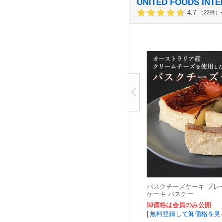
UNITED FOODS INT
4.7
（22件）
バスクチーズケーキ プレーン
ケーキ バスチー
卸価格は会員のみ公開
[
無料登録して卸価格を見