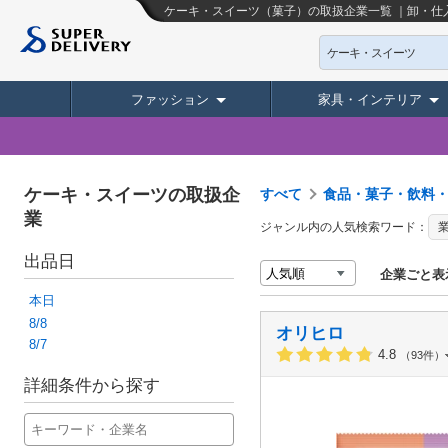
ケーキ・スイーツ（菓子）の取扱企業一覧 ｜卸・仕
ケーキ・スイーツ
ファッション
家具・インテリア
ケーキ・スイーツの取扱企
すべて
食品・菓子・飲料
業
ジャンル内の人気検索ワード：
出品日
企業ごと表
本日
8/8
オリヒロ
8/7
4.8
（93件）
詳細条件から探す