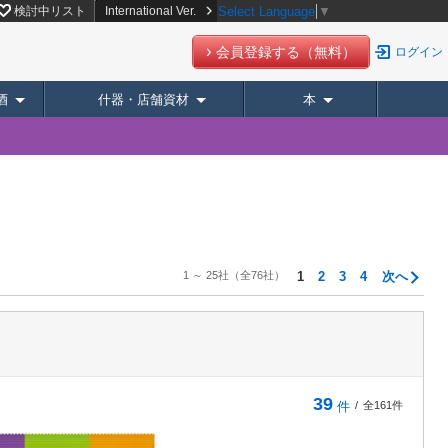
検討中リスト
International Ver.
Select Language
▼
会員登録する（無料）
ログイン
酒
什器・店舗資材
本
1 ～ 25社
（全76社）
1
2
3
4
次へ
39
件
/
全161件