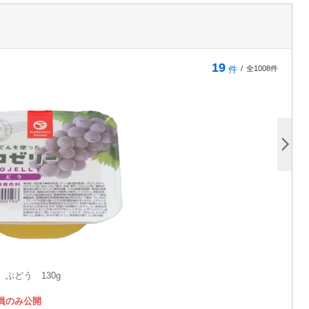
19
件
/
全1008件
ぶどう 130g
員のみ公開