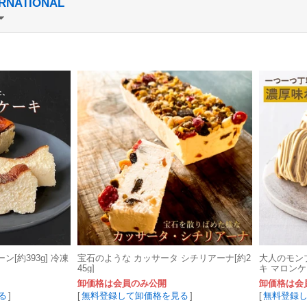
ERNATIONAL
[約393g] 冷凍
宝石のような カッサータ シチリアーナ[約2
大人のモンブ
45g]
キ マロン
卸価格は会員のみ公開
卸価格は会
る
]
[
無料登録して卸価格を見る
]
[
無料登録