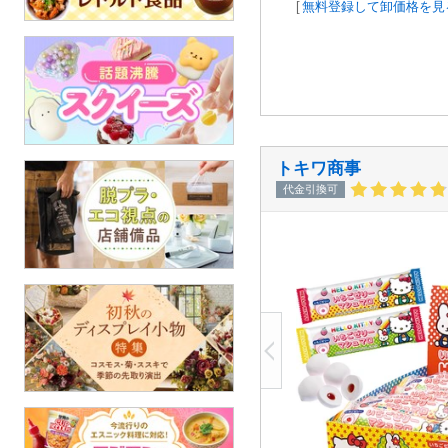
[
無料登録して卸価格を見
トキワ商事
代金引換可