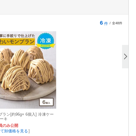
6
件
/
全48件
ラン[約96g× 6個入] 冷凍ケー
ケーキ
員のみ公開
して卸価格を見る
]