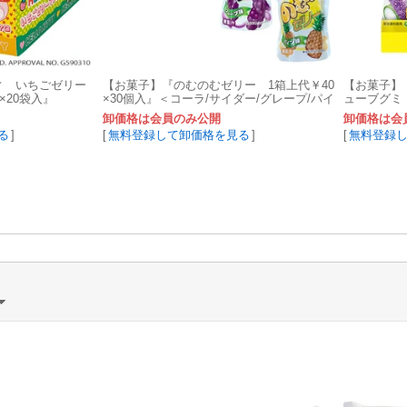
ィ いちごゼリー
【お菓子】『のむのむゼリー 1箱上代￥40
【お菓子】
×20袋入』
×30個入』＜コーラ/サイダー/グレープ/パイ
ューブグミ 
ン＞
卸価格は会員のみ公開
卸価格は会
る
]
[
無料登録して卸価格を見る
]
[
無料登録