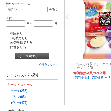
除外キーワード
を除く
上代
円～
円
在庫あり
1点販売あり
画像転載できる
代引き可能
検索する
ぷるんと蒟蒻ゼリーパウ
条件をリセット
レープ 12個
卸価格は会員のみ公開
ジャンルから探す
[
無料登録して卸価格を見
ケーキ・スイーツ
ケーキ(258)
プリン(95)
ゼリー(477)
冷蔵・冷凍