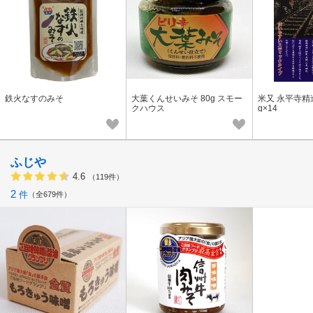
鉄火なすのみそ
大葉くんせいみそ 80g スモー
米又 永平寺精
クハウス
g×14
ふじや
4.6
（119件）
2
件
全679件