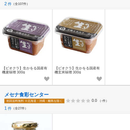
2
件
全107件
【ビオクラ】生かをる国産有
【ビオクラ】生かをる国産有
機麦味噌 300g
機玄米味噌 300g
メセナ食彩センター
0.0
（-件）
初回送料無料
※北海道・沖縄・離島を除く
1
件
全27件