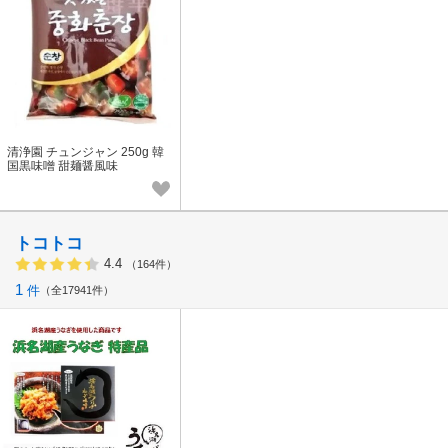
清浄園 チュンジャン 250g 韓
国黒味噌 甜麺醤風味
トコトコ
4.4
（164件）
1
件
全17941件