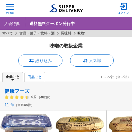
ログイン
MENU
送料無料クーポン発行中
入会特典
すべて
食品・菓子・飲料・酒
調味料
味噌
味噌の取扱企業
人気順
絞り込み
企業ごと
商品ごと
1 ～ 22社
（全22社）
健康フーズ
4.6
（462件）
11
件
全1008件