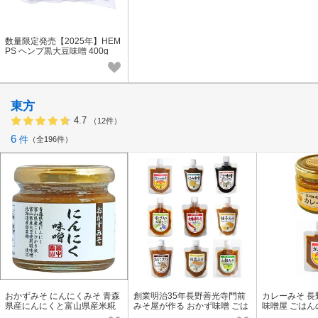
数量限定発売【2025年】HEM
PS ヘンプ黒大豆味噌 400g
東方
4.7
（12件）
6
件
全196件
おかずみそ にんにくみそ 青森
創業明治35年長野善光寺門前
カレーみそ 長
県産にんにくと富山県産米糀
みそ屋が作る おかず味噌 ごは
味噌屋 ごはん
味噌 合成保存料・着色料無添
んのおとも9種 2022秋冬新作
介 八幡屋礒五