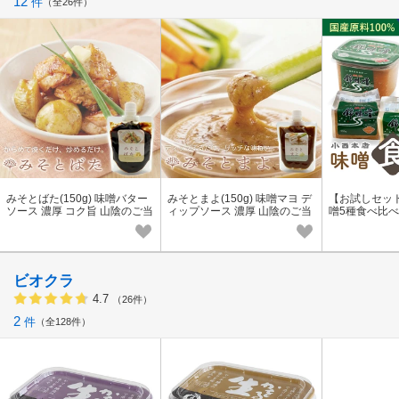
12
件
全26件
みそとばた(150g) 味噌バター
みそとまよ(150g) 味噌マヨ デ
【お試しセッ
ソース 濃厚 コク旨 山陰のご当
ィップソース 濃厚 山陰のご当
噌5種食べ比べ
地みそ×バター 便利なパウチ入
地みそ×マヨネーズ 便利なパウ
そ 白みそ 赤だ
り
チ入り
ビオクラ
4.7
（26件）
2
件
全128件