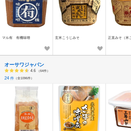
マル有 有機味噌
玄米こうじみそ
正直みそ（米
オーサワジャパン
4.6
（64件）
24
件
全1096件