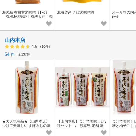
海の精 有機玄米味噌（1kg）
北海道産 さばの味噌煮
オーサワの国
有機JAS認証｜有機大豆｜調
(米)
味料
山内本店
4.6
（10件）
54
件
全137件
★大人気商品★【山内本店】
【山内本店】つけて美味しい3
つけて美味し
つけて美味しい まぼろしの味
種セット / 熊本県 老舗 味
噌と柚子こし
噌 /熊本県 老舗 醸造元 味噌
噌 みそ
噌セット /熊
みそ