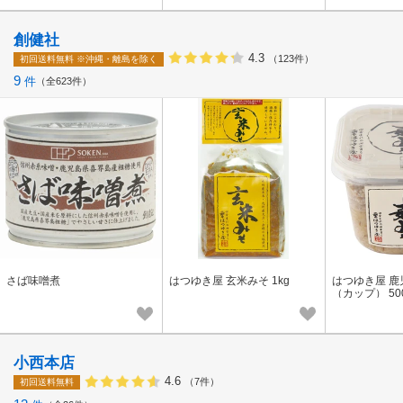
創健社
4.3
（123件）
初回送料無料
※沖縄・離島を除く
9
件
全623件
さば味噌煮
はつゆき屋 玄米みそ 1kg
はつゆき屋 
（カップ） 50
小西本店
4.6
（7件）
初回送料無料