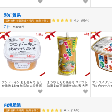
加
彩虹貿易
4.5
（55件）
送料無料
※北海道・沖縄・離島を除く
7
件
全3965件
フンドーキン あわせみそ 合わ
まつや とり野菜みそ スパウト
マルコメ ダシイ
せ味噌 1.8kg 無添加 大容量 国
味噌 1kg 万能味噌 鍋の素 大容
7kg 合わせみ
産 九州 味噌汁
量 石川 ご当地
調理 業務サイ
内海産業
4.5
（17件）
送料無料
※沖縄・離島を除く