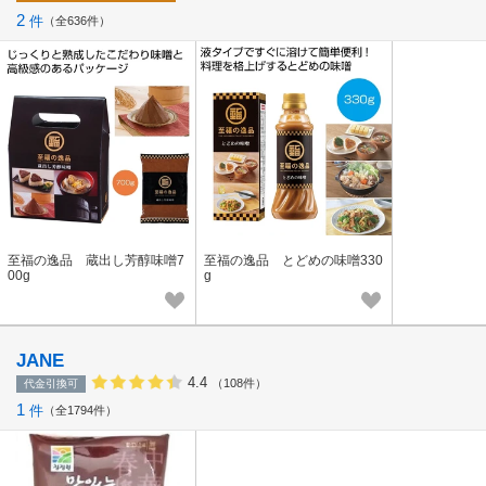
2
件
全636件
至福の逸品 蔵出し芳醇味噌7
至福の逸品 とどめの味噌330
00g
g
JANE
4.4
（108件）
代金引換可
1
件
全1794件