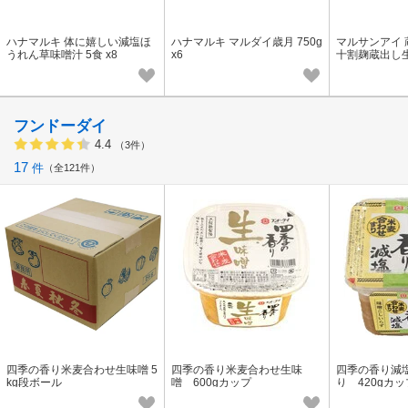
ハナマルキ 体に嬉しい減塩ほ
ハナマルキ マルダイ歳月 750g
マルサンアイ 
うれん草味噌汁 5食 x8
x6
十割麹蔵出し生 5
フンドーダイ
4.4
（3件）
17
件
全121件
四季の香り米麦合わせ生味噌 5
四季の香り米麦合わせ生味
四季の香り減
kg段ボール
噌 600gカップ
り 420gカッ