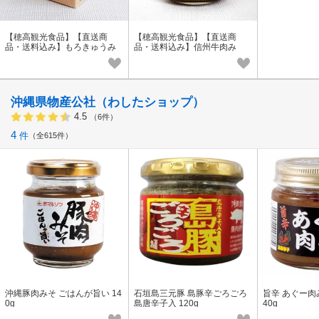
【穂高観光食品】【直送商
【穂高観光食品】【直送商
品・送料込み】もろきゅうみ
品・送料込み】信州牛肉み
そ 100g
そ 100g
沖縄県物産公社（わしたショップ）
4.5
（6件）
4
件
全615件
沖縄豚肉みそ ごはんが旨い 14
石垣島三元豚 島豚辛ごろごろ
旨辛 あぐー肉
0g
島唐辛子入 120g
40g