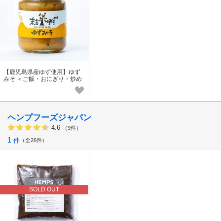
【鹿児島県産ゆず使用】ゆず
みそ ＜ご飯・おにぎり・炒め
物・焼き物・味噌漬けなどに
＞ インバウンド
ヘンプフーズジャパン
4.6
（9件）
1
件
全26件
SOLD OUT