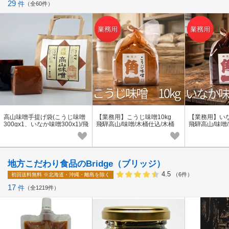
29
件
全60件
高山味噌手提げ袋(こうじ味噌
【業務用】こうじ味噌10kg
【業務用】い
300gx1、いなか味噌300x1)/飛
飛騨高山/味噌/木桶仕込/木桶
飛騨高山/味噌
騨高山/味噌/木桶仕込/木桶/お
土産
地方こだわり食品のBridge（ブリッジ）
4.5
（6件）
初回送料無料
※北海道・沖縄・離島を除く
17
件
全1219件