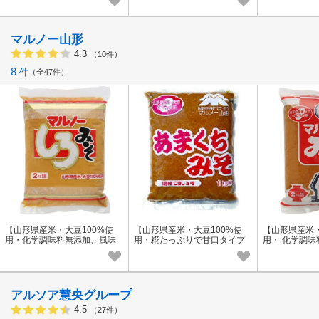
マルノー山形
4.3
（10件）
8
件
全47件
【山形県産米・大豆100%使
【山形県産米・大豆100%使
【山形県産米・
用・化学調味料無添加、風味
用・糀たっぷりで甘口タイプ
用・ 化学調
豊かな味噌】白みそ 《2kg》
の味噌】あまくちみそ《1kg》
タイプ】はら合
(袋)
(袋)
g》(袋)
アルソア慧央グループ
4.5
（27件）