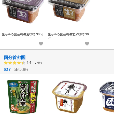
生かをる国産有機麦味噌 300g
生かをる国産有機玄米味噌 30
0g
国分首都圏
4.4
（77件）
63
件
全4142件