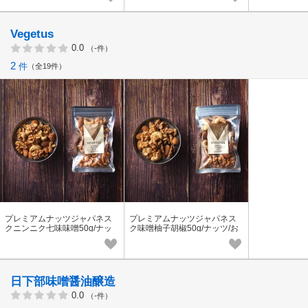
Vegetus
0.0
（-件）
2
件
全19件
プレミアムナッツジャパネス
プレミアムナッツジャパネス
クニンニク七味味噌50g/ナッ
ク味噌柚子胡椒50g/ナッツ/お
ツ/おつまみ
つまみ
日下部味噌醤油醸造
0.0
（-件）