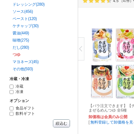
4.5
（47件）
ドレッシング(280)
ソース(456)
ペースト(120)
ケチャップ(30)
醤油(449)
味噌(275)
だし(280)
つゆ
マヨネーズ(45)
その他(593)
冷蔵・冷凍
冷蔵
冷凍
オプション
【バラ注文できます】【
食品ギフト
まぜるめんつゆ 全6種
飲料ギフト
卸価格は会員のみ公開
[
無料登録して卸価格を見
絞込む