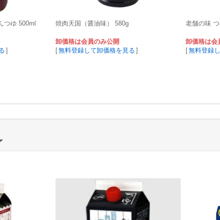
ゆ 500ml
焼肉天国（醤油味） 580g
老舗の味 つゆ
卸価格は会員のみ公開
卸価格は会
る
]
[
無料登録して卸価格を見る
]
[
無料登録