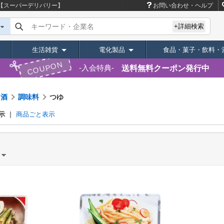
【スーパーデリバリー】
お問い合わせ・ヘルプ
キーワード・企業名
+詳細検索
生活雑貨
電化製品
食品・菓子・飲料・
COUPON
送料無料クーポン発行中
入会特典
・酒
調味料
つゆ
示
商品ごと表示
）