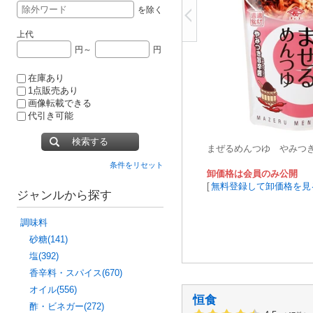
を除く
上代
円～
円
在庫あり
1点販売あり
画像転載できる
代引き可能
検索する
まぜるめんつゆ やみつ
条件をリセット
卸価格は会員のみ公開
[
無料登録して卸価格を見
ジャンルから探す
調味料
砂糖(141)
塩(392)
香辛料・スパイス(670)
オイル(556)
恒食
酢・ビネガー(272)