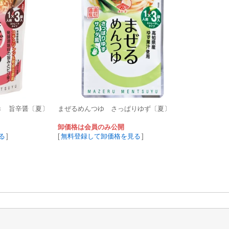
き 旨辛醤〔夏〕
まぜるめんつゆ さっぱりゆず〔夏〕
卸価格は会員のみ公開
る
]
[
無料登録して卸価格を見る
]