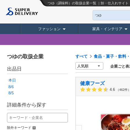
つゆ（調味料）の取扱企業一覧 ｜卸・仕入れサイト
つゆ
ファッション
家具・インテリア
つゆの取扱企業
すべて
食品・菓子・飲料
企業ごと表
出品日
本日
健康フーズ
8/6
4.6
（462件
8/5
詳細条件から探す
除外キーワード