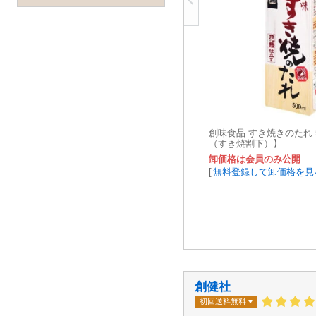
創味食品 すき焼きのたれ 50
（すき焼割下）】
卸価格は会員のみ公開
[
無料登録して卸価格を見
創健社
初回送料無料