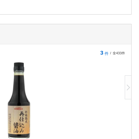
3
件
/
全433件