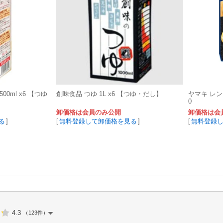
0ml x6 【つゆ
創味食品 つゆ 1L x6 【つゆ・だし】
ヤマキ レン
0
卸価格は会員のみ公開
卸価格は会
る
]
[
無料登録して卸価格を見る
]
[
無料登録
4.3
（123件）