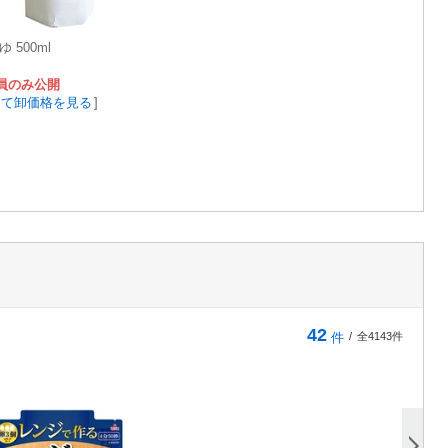
 500ml
員のみ公開
して卸価格を見る
]
42
件
/
全4143件