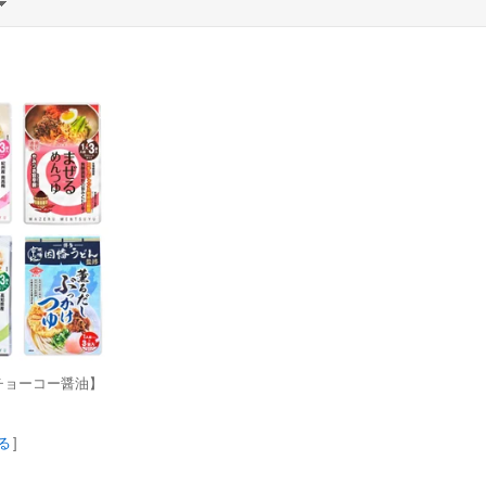
チョーコー醤油】
る
]