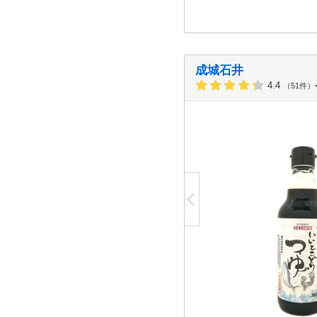
成城石井
4.4
（51件）