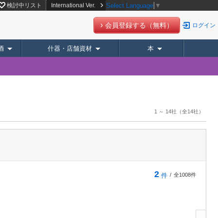
検討中リスト
International Ver.
Select Language
▼
会員登録する（無料）
ログイン
酒
什器・店舗資材
本
1 ～ 14社
（全14社）
2
件
/
全1008件