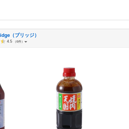
idge（ブリッジ）
4.5
（6件）