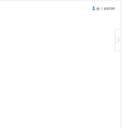
1
件
/
全623件