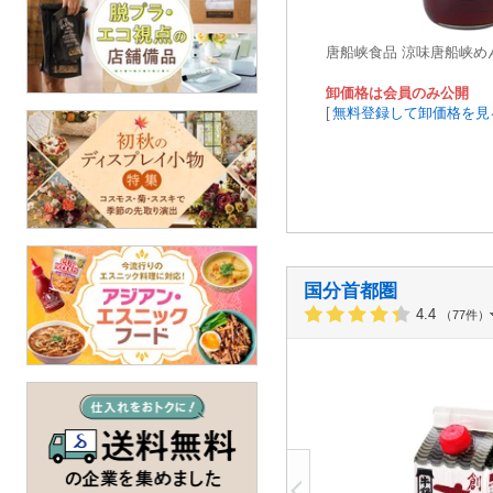
唐船峡食品 涼味唐船峡めんつ
卸価格は会員のみ公開
[
無料登録して卸価格を見
国分首都圏
4.4
（77件）