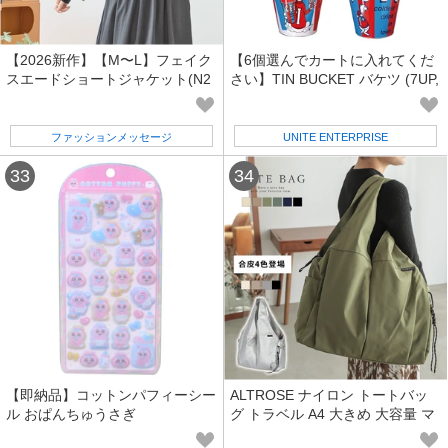
【2026新作】【M〜L】フェイク
【6個選んでカートに入れてくだ
スエードショートジャケット(N2
さい】TIN BUCKET バケツ (7UP,
3-098A)(1号店) FM1
PEPSI,SPAM,PLANTERS,ICEE)
ファッションメッセージ
UNITE ENTERPRISE
【即納品】コットンパフィーシー
ALTROSE ナイロン トートバッ
ル おぱんちゅうさぎ
グ トラベル A4 大きめ 大容量 マ
ザーズバッグ レディース ティム