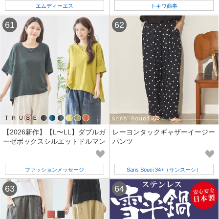
エムディーエス
トキワ商事
【2026新作】【L〜LL】ダブルガ
レーヨンタックギャザーイージー
ーゼボックスシルエットドルマン
パンツ
トップス(N13-507)(7号店) FM7
ファッションメッセージ
Sans Souci 34+（サンスーシ）