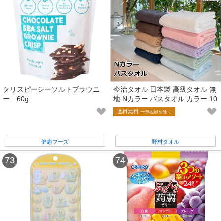
クリスピーシーソルトブラウニ
今治タオル 日本製 高級タオル 無
ー 60g
地 Nカラー バスタオル カラー 10
色 ふんわり やわらか 国産 ギフ
送料無料
一部地域を除く
ト
健康フーズ
野村タオル