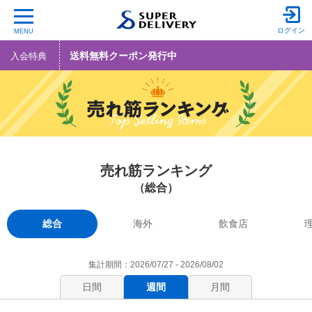
ログイン
MENU
送料無料クーポン発行中
入会特典
売れ筋ランキング
（総合）
総合
海外
飲食店
集計期間：2026/07/27 - 2026/08/02
日間
週間
月間