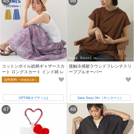
コットンボイル総柄ギャザースカ
接触冷感裾ラウンドフレンチスリ
ート ロングスカート インド綿 レ
ーブプルオーバー
ディース 春夏【再入荷】
送料無料
一部地域を除く
OPTIM(オプティム)
Sans Souci 34+（サンスーシ）