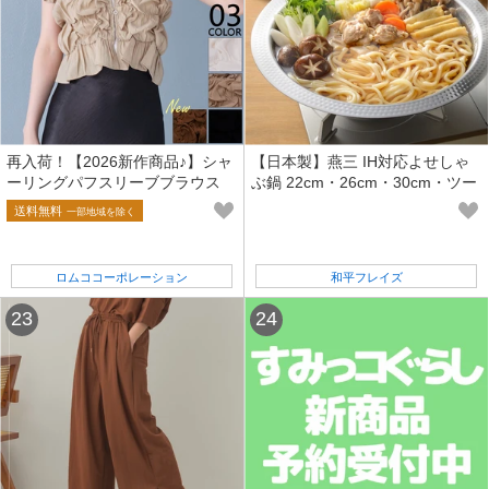
再入荷！【2026新作商品♪】シャ
【日本製】燕三 IH対応よせしゃ
ーリングパフスリーブブラウス
ぶ鍋 22cm・26cm・30cm・ツー
ル付
送料無料
一部地域を除く
ロムココーポレーション
和平フレイズ