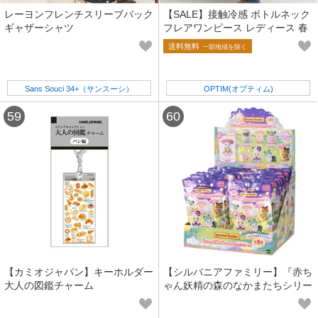
レーヨンフレンチスリーブバック
【SALE】接触冷感 ボトルネック
ギャザーシャツ
フレアワンピース レディース 春
夏 晩夏 初秋
送料無料
一部地域を除く
Sans Souci 34+（サンスーシ）
OPTIM(オプティム)
【カミオジャパン】キーホルダー
【シルバニアファミリー】『赤ち
大人の図鑑チャーム
ゃん妖精の森のなかまたちシリー
ズ』