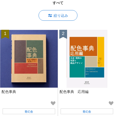
すべて
絞り込み
配色事典
配色事典 応用編
青幻舎
青幻舎