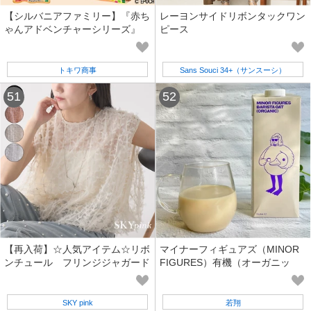
【シルバニアファミリー】『赤ち
レーヨンサイドリボンタックワン
ゃんアドベンチャーシリーズ』
ピース
トキワ商事
Sans Souci 34+（サンスーシ）
【再入荷】☆人気アイテム☆リボ
マイナーフィギュアズ（MINOR
ンチュール フリンジジャガード
FIGURES）有機（オーガニッ
シアーベストブラウス skypink
ク）バリスタオーツミルク
東京
SKY pink
若翔