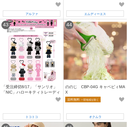
コレクション てのりぬいぐるみ
アソート (NK)
アルファ
エムディーエス
「受注締切8/17」「サンリオ」
ののじ CBP-04G キャベピィMA
「NIC」ハローキティトレーディ
X
ングミニスタイルアップマスコッ
送料無料
一部地域を除く
ト 全8種
トコトコ
オクムラ