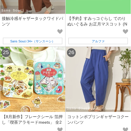
接触冷感ギャザータックワイドパ
【予約】すみっコぐらし てのり
ンツ
ぬいぐるみ お正月マスコット (N
K)【二次予約受付中】
Sans Souci 34+（サンスーシ）
アルファ
【8月新作】フレークシール 箔押
コットンポプリンギャザーコクー
し「喫茶アラモードmeets」 全2
ンパンツ
種類【ビージーエム】