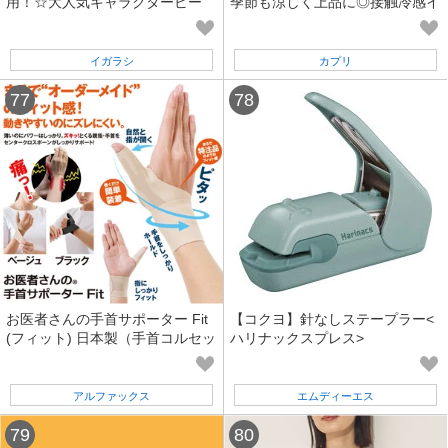
用！☆大人気キャラクタービー
季節も涼しく上品に◎接触冷感イ
チ！ポケモン 60cmウキワ ブ
ージーワイドパンツ
ルー
イガラシ
カプリ
お医者さんの手首サポーター Fit
【コクヨ】針なしステープラー<
(フィット) 日本製（手首コルセッ
ハリナックスプレス>
ト 親指サポーター 固定 保護）
アルファックス
エムディーエス