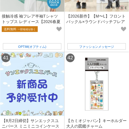
接触冷感 袖フレア半袖Tシャツ
【2026新作】【M〜L】フロント
トップス レディース【2026春夏
バックル×ラウンドパッチフレア
秋新作】
スカート(N42-191B)(5号店) FM5
送料無料
一部地域を除く
OPTIM(オプティム)
ファッションメッセージ
【8月2日締切】サンエックスユ
【カミオジャパン】キーホルダー
ニバース ミニミニコインケース
大人の図鑑チャーム