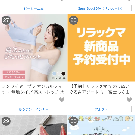
ビージーエム
Sans Souci 34+（サンスーシ）
ノンワイヤーブラ マジカルフィ
【予約】リラックマ てのりぬい
ット 無地タイプ 高ストレッチ 大
ぐるみアソート ミニ富士っくま
きいサイズ
(NK)【二次予約受付中】
ルシアン インナー
アルファ