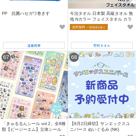
PP 抗菌ハセガワ巻きす
今治タオル 日本製 高級タオル 無
地 Nカラー フェイスタオル カラ
ー 10色 ふんわり やわらか 国産
送料無料
一部地域を除く
ギフト
遠藤商事
野村タオル
「きゅるるんシール vol.2」全8種
【8月2日締切】サンエックスユ
類【ビージーエム】立体シール
ニバース ぬいぐるみ (NK)
再入荷