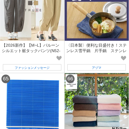
【2026新作】【M~L】バルーン
〈日本製〉便利な目盛付き！ステ
シルエット裾タックパンツ(N52-
ンレス雪平鍋 片手鍋 ステンレ
253) (1号店) FM1
ス製
ファッションメッセージ
アヅマ