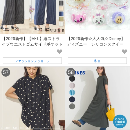
【2026新作】【M~L】縦ストラ
【2026新作☆大人気☆Disney】
イプウエストゴムサイドポケット
ディズニー シリコンスクイー
ワイドパンツ(N52-245) (1号店)
ズ ver2
FM1
ファッションメッセージ
和合