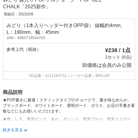
CHALK「2025新作」
登録日：2022/2/8
みどり（1本入りヘッダー付きOPP袋） 線幅約4mm、
L：190mm、幅：45mm
JAN：4965719544763
参考上代（税抜）
¥238 / 1点
1セット (6点)
卸価格は
会員のみ公開
SD品番：10121637S1
/ メーカー品番：BPG-GP
商品説明
★
POP
書きに最適！スティックタイプのチョークで、書き味なめらか。
ブラックボード、ホワイトボード、透明ボード、ガラス、お店の手書き看
板などにもお使いいただけます。
★
色：しろ、蛍光ピンク、あか、オレンジ、蛍光ブルー、蛍光イエロー、
みどり、くろ
続きを見る
★線幅約
4mm
（商品タイプ：使い切り）