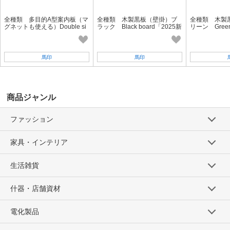
全種類 多目的A型案内板（マ
全種類 木製黒板（壁掛）ブ
全種類 木製
グネットも使える）Double si
ラック Black board「2025新
リーン Green
de Magnetic A Frame Chalk bo
作」
新作」
ard 「2025新作」
馬印
馬印
商品ジャンル
ファッション
家具・インテリア
生活雑貨
什器・店舗資材
電化製品