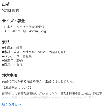
★尾栓を回すと軸の長さが調整でき残量も確認できます。
出荷
★チョークのような表現で書き味がなめらかです。また発色が鮮やかで
5営業日以内
す。
★消去の際は水を含ませたタオルや、ウェットタオルで拭いてください。
サイズ・容量
★【コツ】書き心地が良く、発色もよく他のブラックボードマーカーに
（1本入りヘッダー付きOPP袋）
比べて使い勝手がとても良いです。筆圧を強くして書くと減りが早いの
L：190mm、幅：45mm、22g
で、やさしく書くことが長持ちさせるコツです。
（ご注意：学校黒板や工事黒板への筆記には適しません。筆記跡が残る場
規格
合があります。）
■
生産地：韓国
#
チョーク
■
素材・成分：水性ゲル（APマーク認証あり）
＃クレヨン
■
パッケージ：個包装
■
製造年：2025
#POP
■
商品札：有り
#
書き味
#
メニューボード
注意事項
#
メニュー看板
商品に欠陥がある場合を除き、返品には応じません。
#
木製黒板
【運送事故について】
#A
型
配送中による商品破損がございましたら、商品到着後
5
日以内にご連絡下
さい。期間を過ぎると保険の適応が出来なくなりますのでご注意下さい。
確認次第、返品・交換いたします。（弊社送料負担）その際、お手数をお
p4Dcl_2haXc,UY0M7VUBE-k
続きを見る