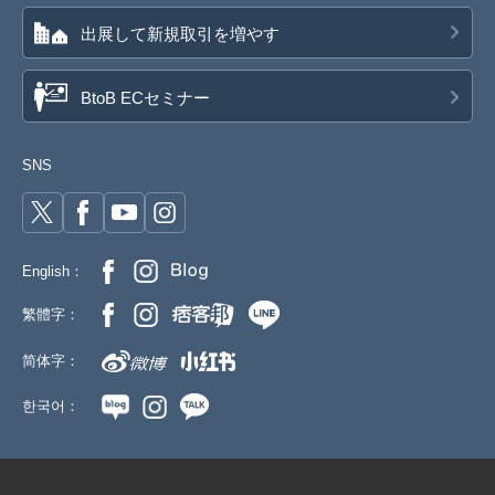
出展して新規取引を増やす
BtoB ECセミナー
SNS
English：
繁體字：
简体字：
한국어：