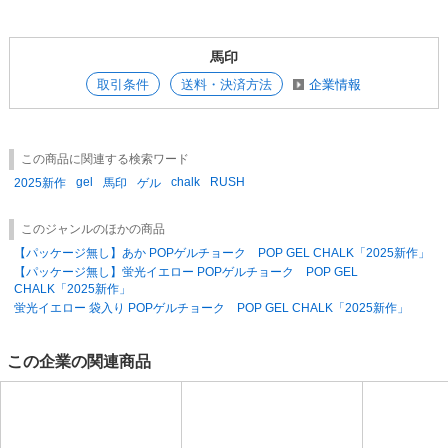
かけしますが、お写真をお撮りいただき、お送り頂けますと幸いでござい
ます。 代替品を納品時に、破損品と交換させて頂きますので、お手数を
おかけしますが、簡単に仮梱包をお願い致します。 お客様のご都合によ
る商品の返品・交換 は規格の商品のみ承ります。 （未開封・未使用のも
馬印
のに限ります。送料等はお客様のご負担となりますのでご了承下さい。
取引条件
送料・決済方法
企業情報
この商品に関連する検索ワード
gel
chalk
RUSH
2025新作
馬印
ゲル
このジャンルのほかの商品
【パッケージ無し】あか POPゲルチョーク POP GEL CHALK「2025新作」
【パッケージ無し】蛍光イエロー POPゲルチョーク POP GEL
CHALK「2025新作」
蛍光イエロー 袋入り POPゲルチョーク POP GEL CHALK「2025新作」
この企業の関連商品