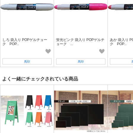
しろ 袋入り POPゲルチョー
蛍光ピンク 袋入り POPゲルチ
あか 袋入り 
ク POP...
ョーク ...
ク POP...
馬印
馬印
よく一緒にチェックされている商品