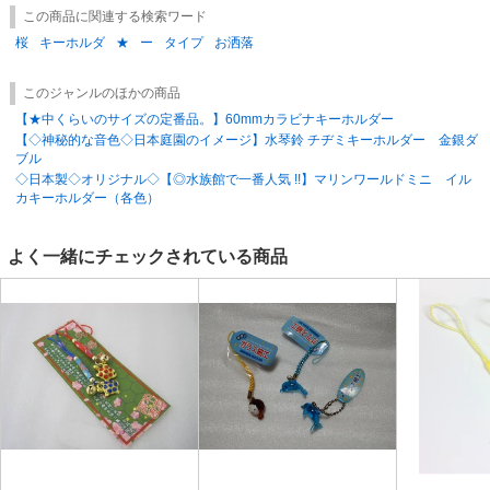
この商品に関連する検索ワード
桜
キーホルダ
★
ー
タイプ
お洒落
このジャンルのほかの商品
【★中くらいのサイズの定番品。】60mmカラビナキーホルダー
【◇神秘的な音色◇日本庭園のイメージ】水琴鈴 チヂミキーホルダー 金銀ダ
ブル
◇日本製◇オリジナル◇【◎水族館で一番人気 !!】マリンワールドミニ イル
カキーホルダー（各色）
よく一緒にチェックされている商品