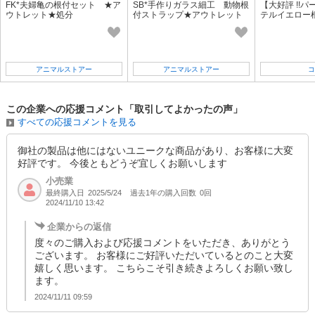
FK*夫婦亀の根付セット ★ア
SB*手作りガラス細工 動物根
【大好評 !!
ウトレット★処分
付ストラップ★アウトレット
テルイエロー
★処分★
アニマルストアー
アニマルストアー
コ
この企業への応援コメント「取引してよかったの声」
すべての応援コメントを見る
御社の製品は他にはないユニークな商品があり、お客様に大変
好評です。 今後ともどうぞ宜しくお願いします
小売業
最終購入日
過去1年の購入回数
0回
2025/5/24
2024/11/10 13:42
企業からの返信
度々のご購入および応援コメントをいただき、ありがとう
ございます。 お客様にご好評いただいているとのこと大変
嬉しく思います。 こちらこそ引き続きよろしくお願い致し
ます。
2024/11/11 09:59