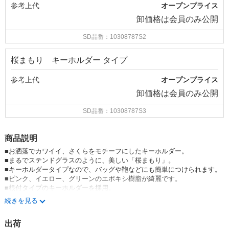
参考上代
オープンプライス
卸価格は
会員のみ公開
SD品番：10308787S2
桜まもり キーホルダー タイプ
参考上代
オープンプライス
卸価格は
会員のみ公開
SD品番：10308787S3
商品説明
■お洒落でカワイイ、さくらをモチーフにしたキーホルダー。
■まるでステンドグラスのように、美しい「桜まもり」。
■キーホルダータイプなので、バッグや鞄などにも簡単につけられます。
■ピンク、イエロー、グリーンのエポキシ樹脂が綺麗です。
■根付タイプのキーホルダーを採用。
続きを見る
※2026.3.10 新価格になりました。
出荷
sFKDFXmOl9Y