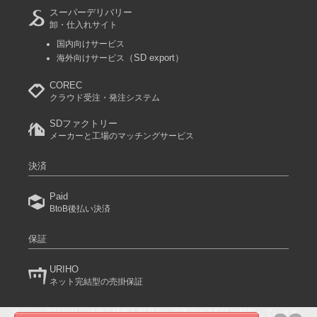
スーパーデリバリー
卸・仕入れサイト
国内向けサービス
（SD export）
海外向けサービス
COREC
クラウド受注・発注システム
SDファクトリー
メーカーと工場のマッチングサービス
決済
Paid
BtoB後払い決済
保証
URIHO
ネット完結型の売掛保証
スーパーデリバリーは個人情報を暗号化して送信するSSLに対応しています。