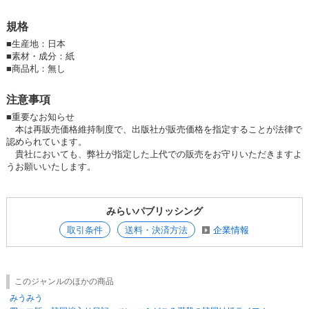
小さな舌打ちは換気扇に吸い込まれていく。
あなたの匂いをタバコの煙で上書きしたくて
規格
たまらない。
■
生産地：日本
服を脱いだ。
■
素材・成分：紙
飲み込んだ言葉が行き先を見失う。
■
商品札：無し
それは血管の迷路をさまよい、表皮を突きぬけ
たくて仕方ない。
注意事項
■重要なお知らせ
あなたはどこへ行ってしまわれたのでしょう。
本は再販売価格維持制度で、出版社が販売価格を指定することが法律で
認められています。
知っているけれど知らないことにした。
貴社においても、弊社が指定した上代での販売をお守りいただきますよ
うお願いいたします。
アパートの階段をのぼる音はあなたではない。
あなたが最後にふれた肌はもうどこにもない。
みらいパブリッシング
だけど今日もまた昨日みたいに
始まって始まって始まって終わる。
取引条件
送料・決済方法
企業情報
見てよ。
特筆すべきことなど何もない私の今日を。
出版社からのコメント
このジャンルのほかの商品
みうみう
前作『あと5秒愛してる。』の鮮やかな恋愛写真詩集から一転、