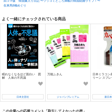
四コマ版 韓国嫁入り日記 〜ツッコミどころ満載の韓国結婚ライフ！〜
ソナチネ詩音が本当に表現したかった世界感を作品化しました。
在来馬8種めぐり
明るすぎたり、暗すぎたりする世の中の情報に疲れた日に、おすすめの写
真集です。
よく一緒にチェックされている商品
著者について
ソナチネ詩音(そなちね・しおん)
青森県弘前市出身
言葉と写真の表現者「コトグラフ作家」
マーケティングコンサルタント
写真教室「レンズ越しのファンタジー」主宰・講師
脳格アナリスト・メンタルトレーナー
本作で第5回写真出版賞アート部門で優秀賞を受賞
眠れなくなるほど面白い 図
万能ふきん
日本ミラコン
解 人体の不思議
リーン スプレー 
6
日本文芸社
ジャパンプレミアム
新日本
この企業への応援コメント「取引してよかったの声」