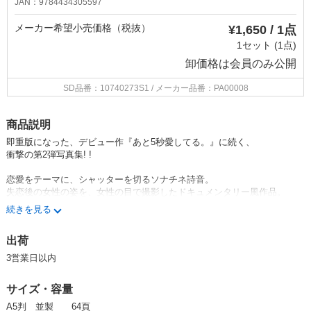
JAN：9784434305597
メーカー希望小売価格（税抜）
¥1,650 / 1点
1セット (1点)
卸価格は
会員のみ公開
SD品番：10740273S1
/ メーカー品番：PA00008
商品説明
即重版になった、デビュー作『あと5秒愛してる。』に続く、
衝撃の第2弾写真集! !
恋愛をテーマに、シャッターを切るソナチネ詩音。
失恋後の女性の姿を、女性の目で撮影したドキュメンタリー風作品。
心の痛みと疼きが、赤裸々なまでに輝く。
続きを見る
【写真家 青山裕企氏より】
出荷
「誰しもが、心のひだの奥の方に抱えている、
諦念と、裏腹の希望を、
3営業日以内
見事に表現している、写真集です」
サイズ・容量
【写真集へのプロローグ】
タバコがきれた。
A5判 並製 64頁