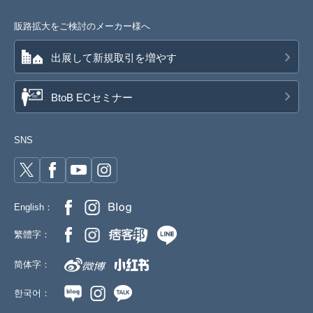
販路拡大をご検討のメーカー様へ
出展して新規取引を増やす
BtoB ECセミナー
SNS
English：
繁體字：
简体字：
한국어：