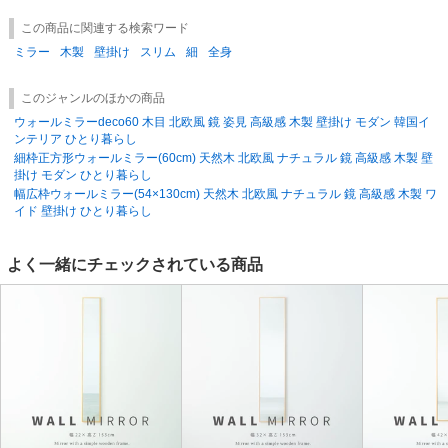
北海道1000円
・沖縄2500円・離島1500円
/1梱包につき（税別）
この商品に関連する検索ワード
※追加送料は1梱包につき料金がかかります。
※ご不明な点はご注文前に必ずお問い合わせ下さい。
ミラー
木製
壁掛け
スリム
細
全身
【出荷について】
このジャンルのほかの商品
受注生産商品になりますので出荷に2週間前後お日にち頂きます。
ウォールミラーdeco60 木目 北欧風 鏡 姿見 高級感 木製 壁掛け モダン 韓国イ
ご希望のお届け日時にご注意ください。
ンテリア ひとり暮らし
細枠正方形ウォールミラー(60cm) 天然木 北欧風 ナチュラル 鏡 高級感 木製 壁
掛け モダン ひとり暮らし
幅広枠ウォールミラー(54×130cm) 天然木 北欧風 ナチュラル 鏡 高級感 木製 ワ
イド 壁掛け ひとり暮らし
よく一緒にチェックされている商品