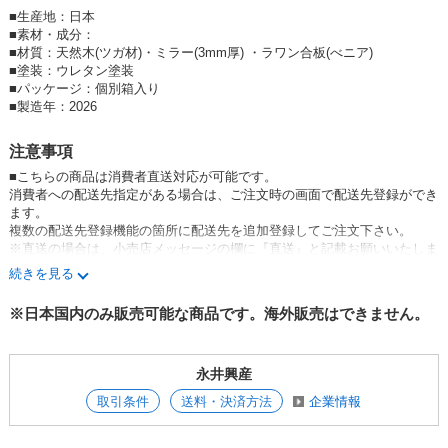
・日本製
■
生産地：日本
■
素材・成分：
＝ご注意＝
■材質：天然木(ツガ材)・ミラー(3mm厚) ・ラワン合板(べニア)
天然木の性質上、木目の柄や節、色味などに個体差がございます。
■塗装：ウレタン塗装
ご理解の上ご注文いただきますようお願いいたします。
■
パッケージ：個別箱入り
壁に立てかけてご使用の場合、転倒防止対策をお願いします。
■
製造年：2026
＝出荷について＝
注意事項
※注意事項を確認の上ご注文ください
■こちらの商品は消費者直送対応が可能です。
※受注生産品の為ご注文後のキャンセルは不可です
消費者への配送先指定がある場合は、ご注文時の画面で配送先登録ができ
●色アソート(2PCS)のご注文可能です
ます。
複数の配送先登録機能の箇所に配送先を追加登録してご注文下さい。
ご注文時、コメント欄に色内訳のご記載お願いします。
※直送の場合は、小売店メッセージの欄に『直送』と記載お願いいたしま
す。
続きを見る
●日本製ミラー多数ございます。
※配送先追加登録はこちら(ログイン後)
是非一度商品ページをご覧ください。
※日本国内のみ販売可能な商品です。海外販売はできません。
永井興産商品一覧は→
こちら
※消費者直送の場合は代引き対応不可となりますのでご了承下さい。
【直送可/送料無料】
この商品は、
【完成品】
となっております。
永井興産
※出来る限り実物に近いお色にて画像を掲載しておりますが、PCモニタ
取引条件
送料・決済方法
企業情報
ーなどの環境等のちがいにより若干異なる場合がございます。
【ご注意】以下のお届け先には別途送料がかかります。