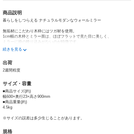
商品説明
暮らしをしつらえる ナチュラルモダンなウォールミラー
無垢材にこだわり木枠にはツガ材を使用。
1cm幅の木枠とミラー面は、ほぼフラットで見た目に美しく、
ミラーに枠の映り込みがないのが特徴です。
すっきりとした緻密で繊細なデザインはインテリアとしても
続きを見る
上品で趣のある風合いを感じさせてくれます。
出荷
塗装には安全性の高いF☆☆☆☆のウレタン樹脂塗料を使用しています。
ご注文を受けてからのセミオーダー体制で、
2週間程度
職人がお一人おひとりのために丁寧にお作りします。
用途や場所に合わせて選べる、カラーは4色をご用意しています。
サイズ・容量
［
ナチュラル・
ホワイト・ブラウン・ブラック］
■商品サイズ(約)
<設置方法>
幅600×奥行23×高さ900mm
枠の裏にある金具に付属のひもを通して設置してください。
■商品重量(約)
壁側のフックはご準備して頂く必要がございます。
4.5kg
・縦横設置可能
※サイズの誤差は多少生じることがあります。
・ミラー厚3mm（飛散防止効果あり）
・壁掛け用ひも付
規格
・届いてすぐに使える完成品