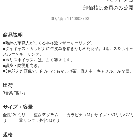
卸価格は
会員のみ公開
SD品番：11400087S3
商品説明
■熟練の革職人がつくる本格派レザーキーリング。
■ダイキャストカラビナに牛皮革を巻きかしめた商品。3連ナス＆ホイッ
スル付きキーリング。
■ポリスホイッスルは、よく響きます。
■護身・防災用向き。
■3色並んだ画像で、向かって右がこげ茶、真ん中・キャメル、左が黒。
出荷
3営業日以内
サイズ・容量
全長130ミリ 重さ39グラム カラビナ（M）サイズ：50ミリ×27ミ
リ 二重リング：外径30ミリ
規格