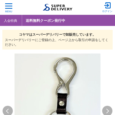
ログイン
MENU
送料無料クーポン発行中
入会特典
コヤマは
スーパーデリバリーで
卸販売しています。
スーパーデリバリーにご登録の上、ページ上から取引の申請をしてく
ださい。