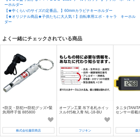
ーホルダー
【★中くらいのサイズの定番品。】60mmカラビナキーホルダー
【★オリジナル商品★子供たちに大人気！】自転車用エポ・キャラ キーホル
ダー
よく一緒にチェックされている商品
<防災・防犯><防犯グッズ>緊
オープン工業 吊下名札ホイッ
タニタ(TANIT
急用呼子笛 885800
スル付5枚入青 NL-18-BU
センサー搭載
ル FB-738-B
株式会社藤田商店
フジキン
森