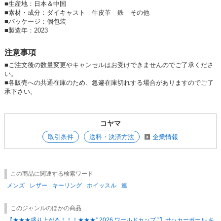
■
生産地：日本＆中国
■
素材・成分：ダイキャスト 牛皮革 鉄 その他
■
パッケージ：個包装
■
製造年：2023
注意事項
■ご注文後の数量変更やキャンセルはお受けできませんのでご了承くださ
い。
■各販売への共通在庫のため、急遽在庫切れする場合がありますのでご了
承下さい。
コヤマ
取引条件
送料・決済方法
企業情報
この商品に関連する検索ワード
メンズ
レザー
キーリング
ホイッスル
連
このジャンルのほかの商品
【★★★盛り上がる！！！★★★” 2026 ワールドカップ ”】サッカーボール キ