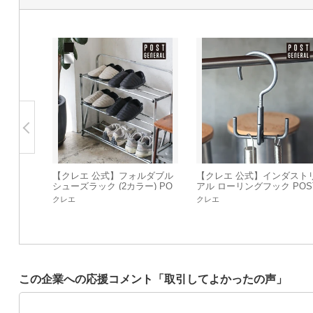
【クレエ 公式】フォルダブル
【クレエ 公式】インダスト
シューズラック (2カラー) PO
アル ローリングフック POS
ST GENERAL / ポストジェネ
GENERAL
クレエ
クレエ
ラル
この企業への応援コメント「取引してよかったの声」