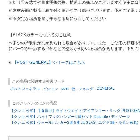
※折り畳み式で軽量化重視の為、構造上の揺れがございますが使用には
※素材表面に製造工程で付く細かなスリ傷がございます。予めご了承く
※不安定な場所を避け平らな場所に設置してください。
【BLACKカラーについてのご注意】
※多少の塗装剥がれが見られる場合があります。また、ご使用の頻度や
にパーツが干渉する部分などの塗装が剥がれる場合があります。予めご
※
【POST GENERAL】シリーズはこちら
この商品に関連する検索ワード
post
GENERAL
ポストジェネラル
ビション
色
フォルダ
このジャンルのほかの商品
【クレエ 公式】【直送可】ライトウエイト アイアンコートラック POST GENE
【クレエ 公式】ハットフックハンガー 5連セット Dusaule / デュソール
【クレエ 公式】ウォールハンガー3連 5連 JUGLAS / ユグラ(籐・ラタン家具)