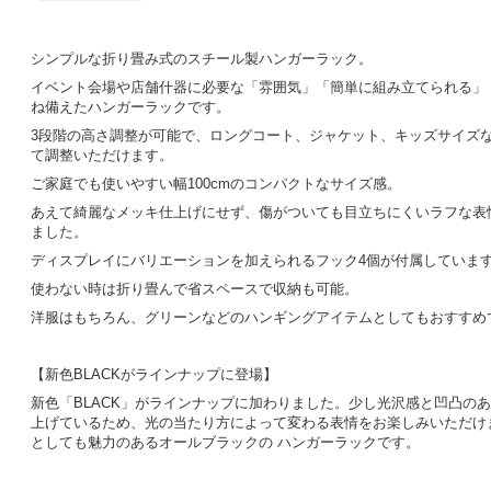
シンプルな折り畳み式のスチール製ハンガーラック。
イベント会場や店舗什器に必要な「雰囲気」「簡単に組み立てられる」「
ね備えたハンガーラックです。
3段階の高さ調整が可能で、ロングコート、ジャケット、キッズサイズ
て調整いただけます。
ご家庭でも使いやすい幅100cmのコンパクトなサイズ感。
あえて綺麗なメッキ仕上げにせず、傷がついても目立ちにくいラフな表
ました。
ディスプレイにバリエーションを加えられるフック4個が付属していま
使わない時は折り畳んで省スペースで収納も可能。
洋服はもちろん、グリーンなどのハンギングアイテムとしてもおすすめ
【新色BLACKがラインナップに登場】
新色「BLACK」がラインナップに加わりました。少し光沢感と凹凸の
上げているため、光の当たり方によって変わる表情をお楽しみいただけ
としても魅力のあるオールブラックの ハンガーラックです。