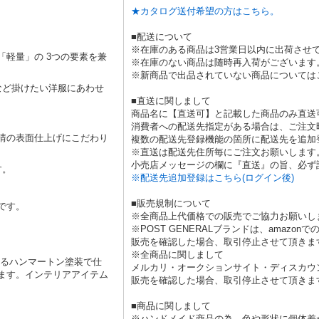
★カタログ送付希望の方はこちら。
■配送について
※在庫のある商品は3営業日以内に出荷させ
軽量」の 3つの要素を兼
※在庫のない商品は随時再入荷がございます
※新商品で出品されていない商品については
など掛けたい洋服にあわせ
■直送に関しまして
商品名に【直送可】と記載した商品のみ直送
消費者への配送先指定がある場合は、ご注文
情の表面仕上げにこだわり
複数の配送先登録機能の箇所に配送先を追加
※直送は配送先住所毎にご注文お願いします
小売店メッセージの欄に『直送』の旨、必ず
す。
※配送先追加登録はこちら(ログイン後)
■販売規制について
です。
※全商品上代価格での販売でご協力お願いし
※POST GENERALブランドは、amaz
販売を確認した場合、取引停止させて頂きま
※全商品に関しまして
あるハンマートン塗装で仕
メルカリ・オークションサイト・ディスカウ
ます。インテリアアイテム
販売を確認した場合、取引停止させて頂きま
■商品に関しまして
※ハンドメイド商品の為、色や形状に個体差