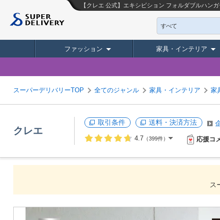
【クレエ 公式】エキシビション フォルダブルハンガーラック
すべて
ファッション
家具・インテリア
スーパーデリバリーTOP
全てのジャンル
家具・インテリア
家
取引条件
送料・決済方法
クレエ
4.7
応援コ
（399件）
ス