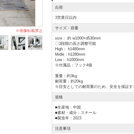
出荷
3営業日以内
サイズ・容量
※画像転載禁止
size： 約 w1000×d530mm
〇3段階の高さ調整可能
High： h1480mm
Midle：h1280mm
Low： h1000mm
※付属品：フック4個
重量：約3kg
耐荷重：約20kg
※目安としての耐荷重のため、安全を保証す
規格
■
生産地：中国
■
素材・成分：スチール
■
製造年：2023
注意事項