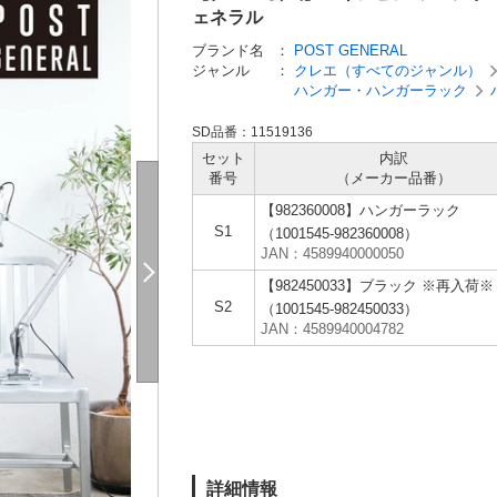
ェネラル
ブランド名
：
POST GENERAL
ジャンル
：
クレエ（すべてのジャンル）
ハンガー・ハンガーラック
SD品番：11519136
セット
内訳
番号
（メーカー
品番）
【982360008】ハンガーラック
S1
（1001545-982360008）
JAN：4589940000050
【982450033】ブラック ※再入荷※
S2
（1001545-982450033）
JAN：4589940004782
詳細情報