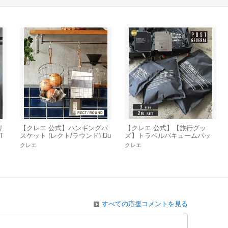
リ
【クレエ 公式】ハンギングバ
【クレエ 公式】【旅行グッ
T
スケット (レクト/ラウンド) Du
ズ】トラベルバキュームパッ
saule / デュソール
ク 2枚セット (2カラー3サイズ)
クレエ
クレエ
ポストジェネラル
すべての応援コメントを見る