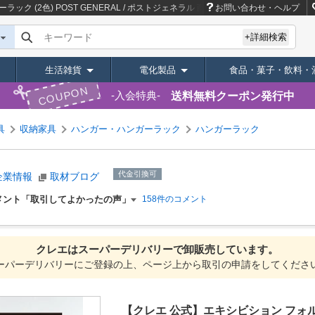
 (2色) POST GENERAL / ポストジェネラル
商品ページ｜卸・仕入れサイト
お問い合わせ・ヘルプ
キーワード
+詳細検索
生活雑貨
電化製品
食品・菓子・飲料・
COUPON
送料無料クーポン発行中
入会特典
具
収納家具
ハンガー・ハンガーラック
ハンガーラック
代金引換可
企業情報
取材ブログ
メント「取引してよかったの声」
158件のコメント
クレエは
スーパーデリバリーで
卸販売しています。
ーパーデリバリーにご登録の上、ページ上から取引の申請をしてくださ
【クレエ 公式】エキシビション フォルダブ