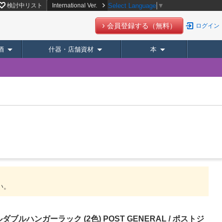
【スーパーデリバリー】
検討中リスト
International Ver.
Select Language
▼
会員登録する（無料）
ログイン
酒
什器・店舗資材
本
い。
ルハンガーラック (2色) POST GENERAL / ポストジ