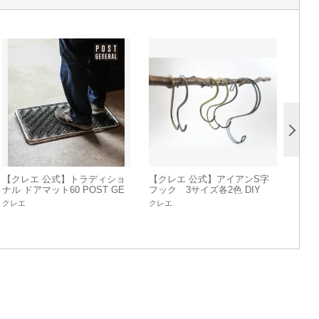
【クレエ 公式】トラディショ
【クレエ 公式】アイアンS字
ナル ドアマット60 POST GE
フック 3サイズ各2色 DIY
NERAL / ポストジェネラル
クレエ
クレエ