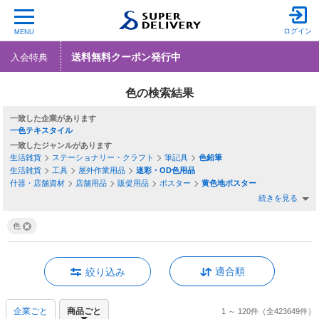
ログイン
MENU
送料無料クーポン発行中
入会特典
色の検索結果
一致した企業
一色テキスタイル
一致したジャンル
生活雑貨
ステーショナリー・クラフト
筆記具
色鉛筆
生活雑貨
工具
屋外作業用品
迷彩・OD色用品
什器・店舗資材
店舗用品
販促用品
ポスター
黄色地ポスター
続きを見る
色
適合順
絞り込み
企業ごと
商品ごと
1 ～ 120件
（全423649件）