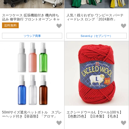
スーツケース 拡張機能付き 機内持ち
人気！残りわずか ワンピース パーテ
込み 修学旅行 フロントオープン キャ
ィードレス ロング「2024新作」
リーケース BARGOCH 正規品
送料無料
ソウシア商事
SevenLy（セブンリー）
50mlサイズ遮光ペットボトル スプレ
エクシードウールL【ウール100％】
ーヘッド付き【容器類】「アロマ」
【色数25色】 【日本製】【毛糸】
「保存容器」