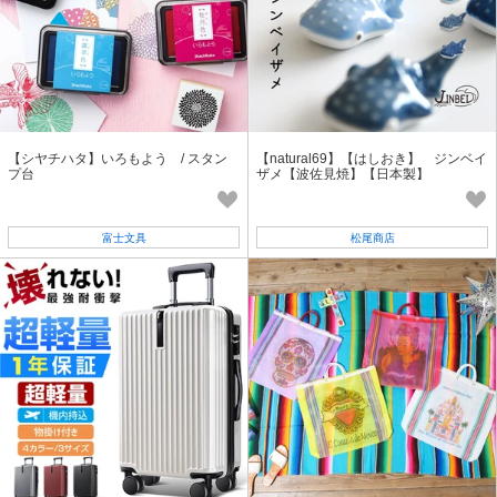
【シヤチハタ】いろもよう / スタン
【natural69】【はしおき】 ジンベイ
プ台
ザメ【波佐見焼】【日本製】
富士文具
松尾商店