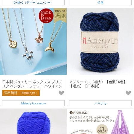
D･M･C（ディー･エム･シー）
竹尾
日本製 ジュエリー ネックレス プリメ
アメリーエル〈極太〉【色数14色】
リア ペンダント フラワー ハワイアン
【毛糸】【日本製】
ジュエリー 華奢ネックレス
送料無料
一部地域を除く
Melody Accessory
ハマナカ