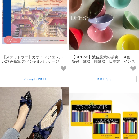
【ステッドラー】カラト アクェレル
【DRESS】波佐見焼の茶碗 14色
水彩色鉛筆 スペシャルパッケージ
飯碗 磁器 陶磁器 日本製 インス
タフォロワー13万人超
Zoomy BUNGU
ＤＲＥＳＳ