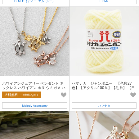
D･M･C（ディー･エム･シー）
EmMa
ハワイアンジュアリー ペンダント ネ
ハマナカ ジャンボニー 【色数27
ックレス ハワイアン ホヌ ウミガメ ハ
色】【アクリル100％】【毛糸】 【日
ワジュ 日本製 ジュエリー
本製】
送料無料
一部地域を除く
Melody Accessory
ハマナカ