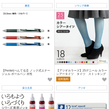
勝意
ソウシア商事
【Pentel(ぺんてる)】ノック式エナー
【アツギカラーズ】25デニール カラー
ジェル ボールペン 水性
シアータイツ タイツ ストッキング
送料無料
富士文具
アツギ