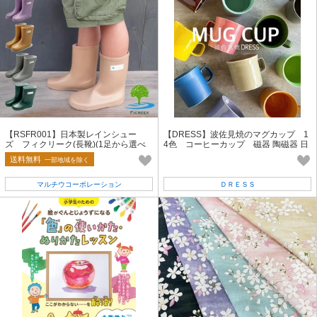
【RSFR001】日本製レインシュー
【DRESS】波佐見焼のマグカップ 1
ズ フィクリーク(長靴)(1足から選べ
4色 コーヒーカップ 磁器 陶磁器 日
る日本製レイン)
本製 インスタフォロワー13万人超
送料無料
一部地域を除く
マルチウコーポレーション
ＤＲＥＳＳ