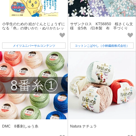
小学生のための 絵がぐんとじょうずに
サザンクロス KTS6850 桜さくら文
なる「色」の使いかた・ぬりかたレッ
様 全5色 /日本製 布 手づくり
スン
ハンドメイド
メイツユニバーサルコンテンツ
コットンこばやし（小林繊維株式会社）
DMC 8番刺しゅう糸
Natura ナチュラ