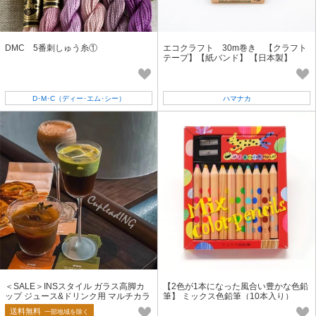
DMC 5番刺しゅう糸①
エコクラフト 30m巻き 【クラフト
テープ】【紙バンド】 【日本製】
D･M･C（ディー･エム･シー）
ハマナカ
＜SALE＞INSスタイル ガラス高脚カ
【2色が1本になった風合い豊かな色鉛
ップ ジュース&ドリンク用 マルチカラ
筆】 ミックス色鉛筆（10本入り）
ー対応
送料無料
一部地域を除く