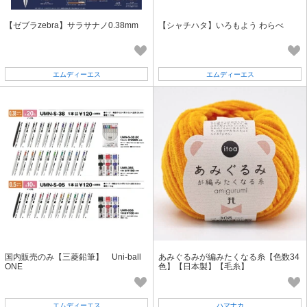
【ゼブラzebra】サラサナノ0.38mm
【シャチハタ】いろもよう わらべ
エムディーエス
エムディーエス
国内販売のみ【三菱鉛筆】 Uni-ball
あみぐるみが編みたくなる糸【色数34
ONE
色】【日本製】【毛糸】
エムディーエス
ハマナカ