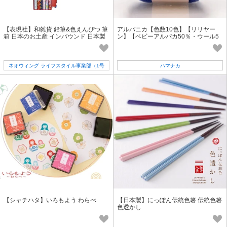
【表現社】和雑貨 鉛筆&色えんぴつ 筆
アルパニカ【色数10色】【リリヤー
箱 日本のお土産 インバウンド 日本製
ン】【ベビーアルパカ50％・ウール5
※アソート《色・柄指定不可》
0％】【日本製】【毛糸】
ネオウィング ライフスタイル事業部（1号
ハマナカ
店）
【シャチハタ】いろもよう わらべ
【日本製】にっぽん伝統色箸 伝統色箸
色透かし