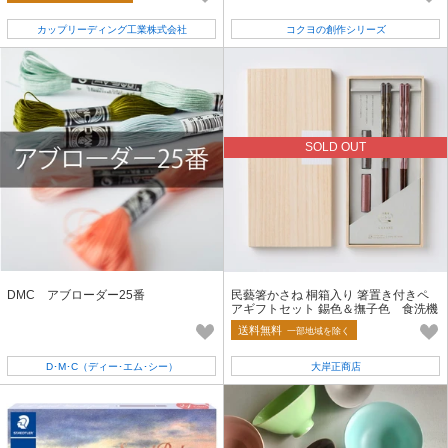
カップリーディング工業株式会社
コクヨの創作シリーズ
SOLD OUT
DMC アブローダー25番
民藝箸かさね 桐箱入り 箸置き付きペ
アギフトセット 錫色＆撫子色 食洗機
対応箸 細身箸
送料無料
一部地域を除く
D･M･C（ディー･エム･シー）
大岸正商店