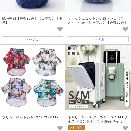
純毛中細【色数25色】【日本製】【毛
ウォッシュコットンクロッシェ〈ラ
糸】
メ〉【ウォッシャブル】【色数15色】
【日本製】【毛糸】
ハマナカ
ハマナカ
プリントペットシャツ0507#ZMT12
キャリーケース スーツケース S M Lサ
イズ フロントオープン 静音 キャリー
バッグ カップホルダー付き
送料無料