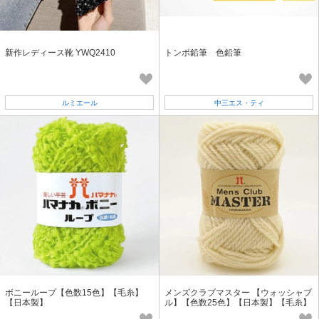
新作レディース靴 YWQ2410
トンボ鉛筆 色鉛筆
ルミエール
中三エス・ティ
ボニーループ【色数15色】【毛糸】
メンズクラブマスター 【ウォッシャブ
【日本製】
ル】【色数25色】【日本製】【毛糸】
【メンズ向け】