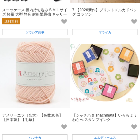
スーツケース 機内持ち込み S M L サイ
7-【2026新作】プリントメルカドバッ
ズ 軽量 大型 静音 耐衝撃最強 キャリー
グ コラソン
ケース
送料無料
ソウシア商事
マライカ
アメリーエフ（合太）【色数30色】
【シャチハタ shachihata】いろもよう
【日本製】【毛糸】
わらべ スタンプインク
ハマナカ
エムディーエス