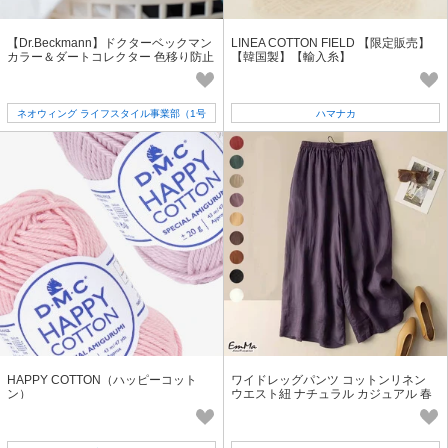
【Dr.Beckmann】ドクターベックマン
LINEA COTTON FIELD 【限定販売】
カラー＆ダートコレクター 色移り防止
【韓国製】【輸入糸】
シート12枚&30枚&ウルトラ
ネオウィング ライフスタイル事業部（1号
ハマナカ
店）
HAPPY COTTON（ハッピーコット
ワイドレッグパンツ コットンリネン
ン）
ウエスト紐 ナチュラル カジュアル 春
夏 【2026SS】 ONA1423