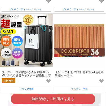
D･M･C（ディー･エム･シー）
D･M･C（ディー･エム･シー）
スーツケース 機内持ち込み 耐衝撃 S/
【KITERA】北星鉛筆 色鉛筆 24色色鉛
M/Lサイズ 静音キャスター 超軽量 大容
筆 紙ケース入
量 TSAロック 360度回転
送料無料
ソウシア商事
エムディーエス
無料登録して卸価格を見る