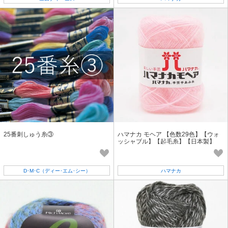
25番刺しゅう糸③
ハマナカ モヘア 【色数29色】【ウォ
ッシャブル】【起毛糸】【日本製】
【毛糸】
D･M･C（ディー･エム･シー）
ハマナカ