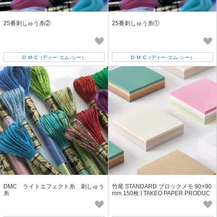
25番刺しゅう糸②
25番刺しゅう糸①
D･M･C（ディー･エム･シー）
D･M･C（ディー･エム･シー）
DMC ライトエフェクト糸 刺しゅう
竹尾 STANDARD ブロックメモ 90×90
糸
mm 150枚 | TAKEO PAPER PRODUC
TS |