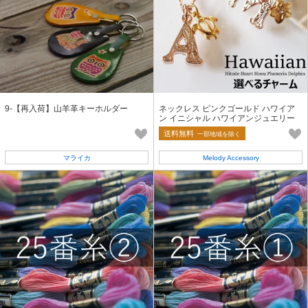
9-【再入荷】山羊革キーホルダー
ネックレス ピンクゴールド ハワイア
ン イニシャル ハワイアンジュエリー
日本製 ジュエリー
送料無料
一部地域を除く
マライカ
Melody Accessory