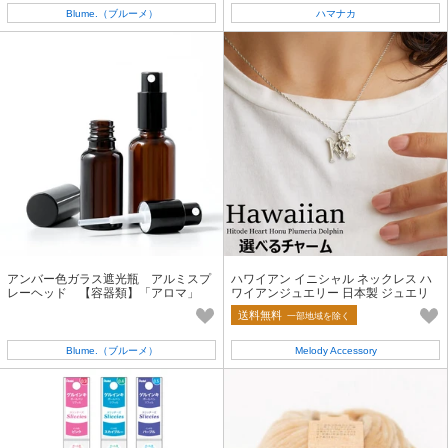
Blume.（ブルーメ）
ハマナカ
アンバー色ガラス遮光瓶 アルミスプ
ハワイアン イニシャル ネックレス ハ
レーヘッド 【容器類】「アロマ」
ワイアンジュエリー 日本製 ジュエリ
「保存容器」
ー
送料無料
一部地域を除く
Blume.（ブルーメ）
Melody Accessory