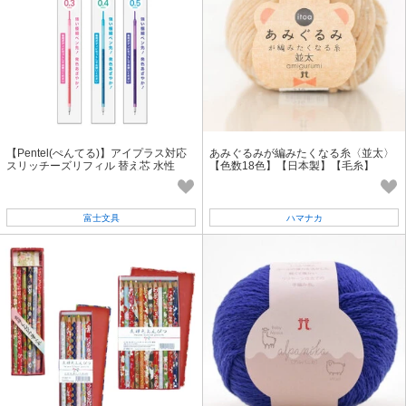
【Pentel(ぺんてる)】アイプラス対応
あみぐるみが編みたくなる糸〈並太〉
スリッチーズリフィル 替え芯 水性
【色数18色】【日本製】【毛糸】
富士文具
ハマナカ