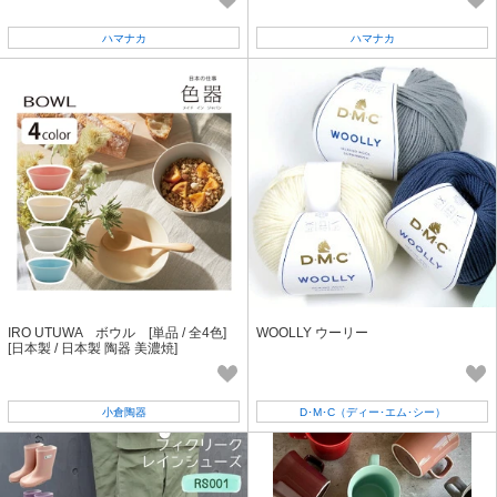
ハマナカ
ハマナカ
IRO UTUWA ボウル [単品 / 全4色]
WOOLLY ウーリー
[日本製 / 日本製 陶器 美濃焼]
小倉陶器
D･M･C（ディー･エム･シー）