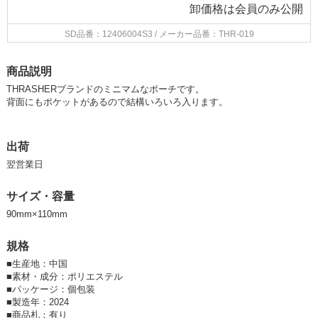
卸価格は
会員のみ公開
SD品番：12406004S3
/ メーカー品番：THR-019
商品説明
THRASHERブランドのミニマムなポーチです。
背面にもポケットがあるので結構いろいろ入ります。
出荷
翌営業日
サイズ・容量
90mm×110mm
規格
■
生産地：中国
■
素材・成分：ポリエステル
■
パッケージ：個包装
■
製造年：2024
■
商品札：有り