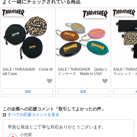
よく一緒にチェックされている商品
SALE ! THRASHER Circle M
SALE ! THRASHER Quikyコ
SALE ! TH
ulti Case
インケース Made in USA
ウォレット 
地の軽い財布
城屋
城屋
この企業への応援コメント「取引してよかったの声」
すべての応援コメントを見る
早急な発送とご丁寧な対応ありがとうございます。
小売業