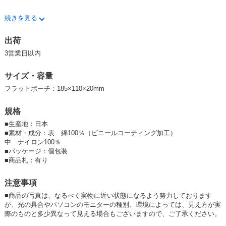
★花柄★
続きを見る
★日本製★
出荷
3営業日以内
サイズ・容量
フラットポーチ：185×110×20mm
規格
■
生産地：日本
■
素材・成分：表 綿100％（ビニールコーティング加工）
中 ナイロン100％
■
パッケージ：個包装
■
商品札：有り
注意事項
■商品の写真は、なるべく実物に近い状態になるよう努力しております
が、光の具合やパソコンのモニターの種別、環境によっては、見え方が実
際のものと多少異なって見える場合もございますので、ご了承ください。