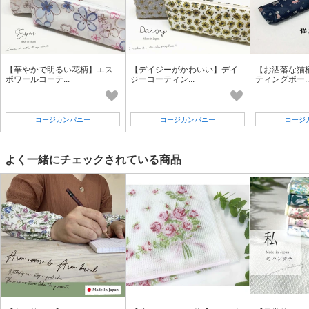
【華やかで明るい花柄】エス
【デイジーがかわいい】デイ
【お洒落な猫
ポワールコーテ...
ジーコーティン...
ティングポー..
コージカンパニー
コージカンパニー
コージ
よく一緒にチェックされている商品