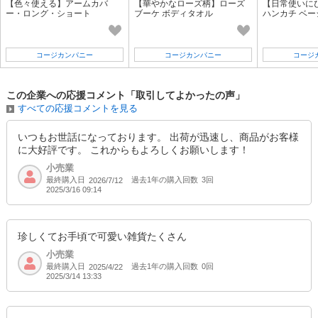
【色々使える】アームカバ
【華やかなローズ柄】ローズ
【日常使いに
ー・ロング・ショート
ブーケ ボディタオル
ハンカチ ベー
コージカンパニー
コージカンパニー
コージ
この企業への応援コメント「取引してよかったの声」
すべての応援コメントを見る
いつもお世話になっております。 出荷が迅速し、商品がお客様
に大好評です。 これからもよろしくお願いします！
小売業
最終購入日
過去1年の購入回数
3回
2026/7/12
2025/3/16 09:14
珍しくてお手頃で可愛い雑貨たくさん
小売業
最終購入日
過去1年の購入回数
0回
2025/4/22
2025/3/14 13:33