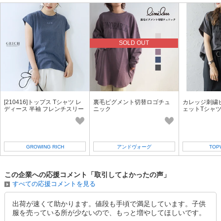
参考上代
オープンプライス
SOLD OUT
SD品番：12535884S19
/ メーカー品番：524-106
SOLD OUT
8-4ブラック 120cm
参考上代
オープンプライス
卸価格は
会員のみ公開
SD品番：12535884S20
/ メーカー品番：524-106
[210416]トップス Tシャツ レ
裏毛ピグメント切替ロゴチュ
カレッジ刺繍
ディース 半袖 フレンチスリー
ニック
ェットTシャ
ブ ドルマン ロゴ ピグメント
【画像使用不可】
8-4ブラック 130cm
参考上代
オープンプライス
GROWING RICH
アンドヴォーグ
TOP
卸価格は
会員のみ公開
SD品番：12535884S21
/ メーカー品番：524-106
この企業への応援コメント「取引してよかったの声」
すべての応援コメントを見る
8-4ブラック 140cm
出荷が速くて助かります。値段も手頃で満足しています。子供
服を売っている所が少ないので、もっと増やしてほしいです。
参考上代
オープンプライス