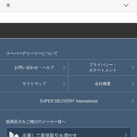
本
SD品番：12535884S28
/ メーカー品番：524-106
8-5D/ベージュ 150cm
参考上代
オープンプライス
SOLD OUT
SD品番：12535884S29
/ メーカー品番：524-106
スーパーデリバリーについて
8-5D/ベージュ 160cm
プライバシー・
お問い合わせ・ヘルプ
ステートメント
参考上代
オープンプライス
サイトマップ
会社概要
SOLD OUT
SD品番：12535884S30
/ メーカー品番：524-106
SUPER DELIVERY
International
8-6D/グリーン 110cm
参考上代
オープンプライス
販路拡大をご検討のメーカー様へ
SOLD OUT
出展して新規取引を増やす