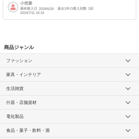
SOLD OUT
小売業
最終購入日
過去1年の購入回数
1回
2026/6/18
SD品番：12535884S25
/ メーカー品番：524-106
2024/7/11 10:19
8-5D/ベージュ 120cm
参考上代
オープンプライス
SOLD OUT
商品ジャンル
SD品番：12535884S26
/ メーカー品番：524-106
ファッション
8-5D/ベージュ 130cm
家具・インテリア
参考上代
オープンプライス
生活雑貨
SOLD OUT
SD品番：12535884S27
/ メーカー品番：524-106
什器・店舗資材
8-5D/ベージュ 140cm
電化製品
参考上代
オープンプライス
食品・菓子・飲料・酒
SOLD OUT