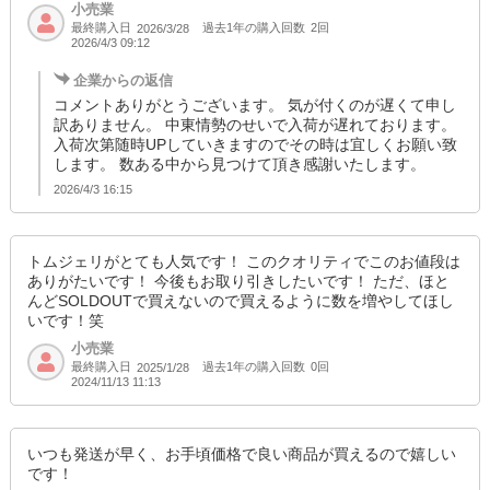
小売業
SOLD OUT
最終購入日
過去1年の購入回数
2回
2026/3/28
2026/4/3 09:12
SD品番：12535884S22
/ メーカー品番：524-106
企業からの返信
8-4ブラック 150cm
コメントありがとうございます。 気が付くのが遅くて申し
訳ありません。 中東情勢のせいで入荷が遅れております。
参考上代
入荷次第随時UPしていきますのでその時は宜しくお願い致
オープンプライス
します。 数ある中から見つけて頂き感謝いたします。
SOLD OUT
2026/4/3 16:15
SD品番：12535884S23
/ メーカー品番：524-106
8-4ブラック 160cm
トムジェリがとても人気です！ このクオリティでこのお値段は
ありがたいです！ 今後もお取り引きしたいです！ ただ、ほと
んどSOLDOUTで買えないので買えるように数を増やしてほし
参考上代
オープンプライス
いです！笑
SOLD OUT
小売業
最終購入日
過去1年の購入回数
0回
2025/1/28
SD品番：12535884S24
/ メーカー品番：524-106
2024/11/13 11:13
8-5D/ベージュ 110cm
いつも発送が早く、お手頃価格で良い商品が買えるので嬉しい
参考上代
オープンプライス
です！