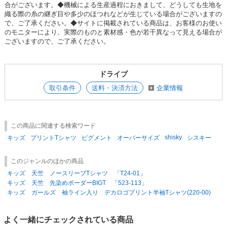
合がございます。◆機械による生産過程におきまして、どうしても生地を
参考上代
オープンプライス
織る際の糸の継ぎ目や多少のほつれなどが生じている場合がございますの
SOLD OUT
で、ご了承ください。◆サイトに掲載されている商品は、お客様のお使い
のモニターにより、実際のものと素材感・色が若干異なって見える場合が
SD品番：12535884S16
/ メーカー品番：524-106
ございますので、ご了承ください。
8-3チャコール 150cm
ドライブ
参考上代
オープンプライス
取引条件
送料・決済方法
企業情報
SOLD OUT
SD品番：12535884S17
/ メーカー品番：524-106
この商品に関連する検索ワード
8-3チャコール 160cm
shisky
キッズ
プリントTシャツ
ピグメント
オーバーサイズ
シスキー
参考上代
オープンプライス
このジャンルのほかの商品
SOLD OUT
キッズ 天竺 ノースリーブTシャツ 「T24-01」
キッズ 天竺 先染めボーダーBIGT 「523-113」
SD品番：12535884S18
/ メーカー品番：524-106
キッズ ガールズ 袖ライン入り デカロゴプリント半袖Tシャツ(220-00)
8-4ブラック 110cm
よく一緒にチェックされている商品