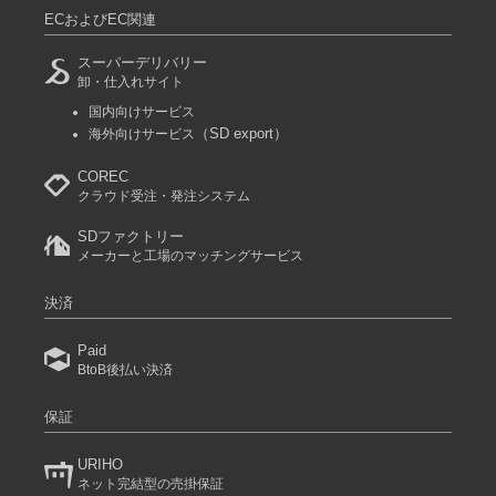
ECおよびEC関連
8-6D/グリーン 150cm
スーパーデリバリー
卸・仕入れサイト
参考上代
オープンプライス
国内向けサービス
SOLD OUT
（SD export）
海外向けサービス
SD品番：12535884S35
/ メーカー品番：524-106
COREC
クラウド受注・発注システム
8-6D/グリーン 160cm
SDファクトリー
参考上代
オープンプライス
メーカーと工場のマッチングサービス
SOLD OUT
決済
SD品番：12535884S36
/ メーカー品番：524-106
Paid
8-7ネイビー 110cm
BtoB後払い決済
参考上代
オープンプライス
保証
SOLD OUT
URIHO
SD品番：12535884S37
/ メーカー品番：524-106
ネット完結型の売掛保証