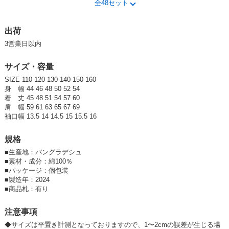
全48セット
参考上代
オープンプライス
SOLD OUT
出荷
3営業日以内
SD品番：12535884S13
/ メーカー品番：524-106
サイズ・容量
8-3チャコール 120cm
SIZE 110 120 130 140 150 160
参考上代
オープンプライス
身 幅 44 46 48 50 52 54
着 丈 45 48 51 54 57 60
SOLD OUT
肩 幅 59 61 63 65 67 69
袖口幅 13.5 14 14.5 15 15.5 16
SD品番：12535884S14
/ メーカー品番：524-106
規格
8-3チャコール 130cm
■
生産地：バングラデシュ
■
素材・成分：綿100％
参考上代
オープンプライス
■
パッケージ：個包装
卸価格は
会員のみ公開
■
製造年：2024
■
商品札：有り
SD品番：12535884S15
/ メーカー品番：524-106
注意事項
8-3チャコール 140cm
◆サイズは平置き計測となっておりますので、1〜2cmの誤差が生じる場