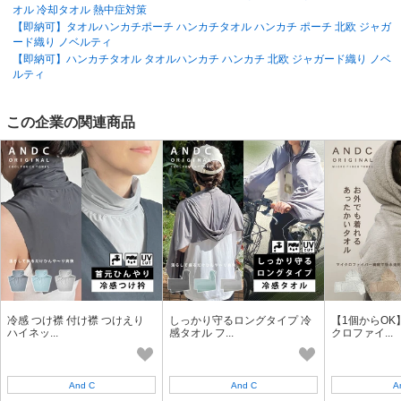
オル 冷却タオル 熱中症対策
【即納可】タオルハンカチポーチ ハンカチタオル ハンカチ ポーチ 北欧 ジャガ
ード織り ノベルティ
【即納可】ハンカチタオル タオルハンカチ ハンカチ 北欧 ジャガード織り ノベ
ルティ
この企業の関連商品
冷感 つけ襟 付け襟 つけえり
しっかり守るロングタイプ 冷
【1個からOK
ハイネッ...
感タオル フ...
クロファイ...
And C
And C
A