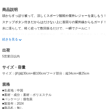
【チャコール】144点 (5ケース）
JAN：4582626433975
商品説明
参考上代
オープンプライス
頭からすっぽり被って、涼しくスポーツ観戦や屋外レジャーを楽しもう！
卸価格は
会員のみ公開
スナップボタン付きだからはだけない上に首回りの紫外線からもガード！
水に濡らして、軽く絞って数回振るだけで、一瞬でクールに！
SD品番：12683971S12
/ メーカー品番：24m3792
そのままでもひんやりした素材だから、 濡らさない 冷感タオル としても
おすすめ♪
続きを見る
普段のお出かけからスポーツ観戦、キャンプやフェス、ジョギングなど熱
中症に注意したいあらゆる場面で大活躍！
出荷
室内外での熱中症予防にも最適です！
5営業日以内
ANDC(アンドシー)オリジナルのかわいくておしゃれなデザインで、夏の
コーディネイトにもぴったり♪
サイズ・容量
Bed Pad Blanket towel SET Cushion baby japan Kids towel cap ba
サイズ：(約)縦30cm×横100cm/フード部分：縦34cm×横25cm
th Futon set Comforter Bedding mattress Washable interior pillow c
ase pillow cover pillow towel made in japan
規格
■
生産地：中国
「ありがとう」ギフトにも最適です。
■
素材・成分：素材：ポリエステル
■
パッケージ：個包装
■
製造年：2024
■
商品札：無し