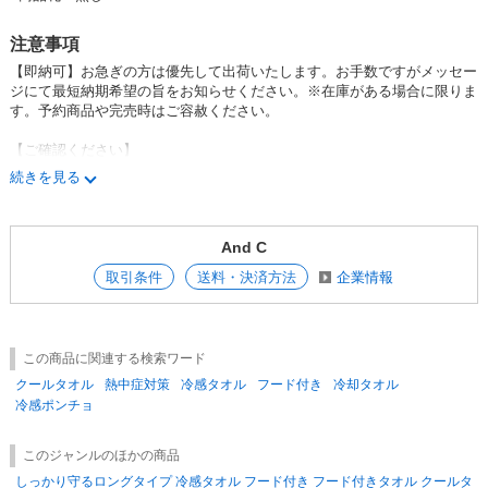
注意事項
【即納可】お急ぎの方は優先して出荷いたします。お手数ですがメッセー
ジにて最短納期希望の旨をお知らせください。※在庫がある場合に限りま
す。予約商品や完売時はご容赦ください。
【ご確認ください】
製造上、マーキング商品が混在しております。（お洗濯で消えます。不良
続きを見る
ではございません）使用上問題ございませんので、
あらかじめご了承くだ
さい
。
And C
【送料について】
送料については別紙ご参照ください。
取引条件
送料・決済方法
企業情報
下代合計金額￥30,000以上で送料無料。
※北海道・沖縄除く
※注意※
この商品に関連する検索ワード
製品サイズ・重量につきまして記載している数値と個体差によって異なる
ことがございます。
クールタオル
熱中症対策
冷感タオル
フード付き
冷却タオル
掲載画像の色合いは、撮影状況やモニターの設定などの違いにより、実際
冷感ポンチョ
の色合いと多少異なる場合がございます。
あらかじめご了承ください。
このジャンルのほかの商品
しっかり守るロングタイプ 冷感タオル フード付き フード付きタオル クールタ