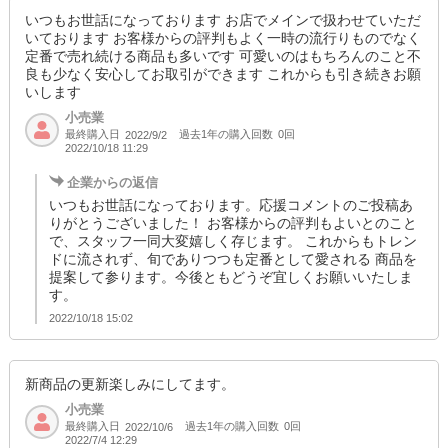
いつもお世話になっております お店でメインで扱わせていただ
いております お客様からの評判もよく一時の流行りものでなく
定番で売れ続ける商品も多いです 可愛いのはもちろんのこと不
良も少なく安心してお取引ができます これからも引き続きお願
いします
小売業
最終購入日
過去1年の購入回数
0回
2022/9/2
2022/10/18 11:29
企業からの返信
いつもお世話になっております。応援コメントのご投稿あ
りがとうございました！ お客様からの評判もよいとのこと
で、スタッフ一同大変嬉しく存じます。 これからもトレン
ドに流されず、旬でありつつも定番として愛される 商品を
提案して参ります。今後ともどうぞ宜しくお願いいたしま
す。
2022/10/18 15:02
新商品の更新楽しみにしてます。
小売業
最終購入日
過去1年の購入回数
0回
2022/10/6
2022/7/4 12:29