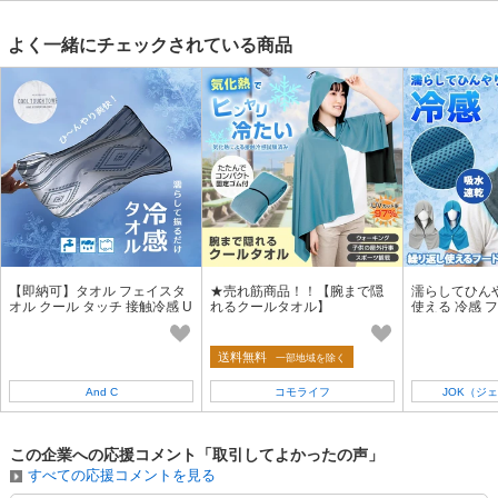
よく一緒にチェックされている商品
【即納可】タオル フェイスタ
★売れ筋商品！！【腕まで隠
濡らしてひん
オル クール タッチ 接触冷感 U
れるクールタオル】
使える 冷感 フ
V Cut スポーツ
acz02539
送料無料
一部地域を除く
And C
コモライフ
JOK（ジ
この企業への応援コメント「取引してよかったの声」
すべての応援コメントを見る