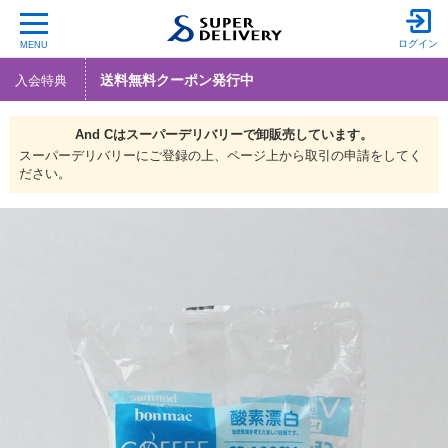
ログイン
MENU
送料無料クーポン発行中
入会特典
And Cは
スーパーデリバリーで
卸販売しています。
スーパーデリバリーにご登録の上、ページ上から取引の申請をしてく
ださい。