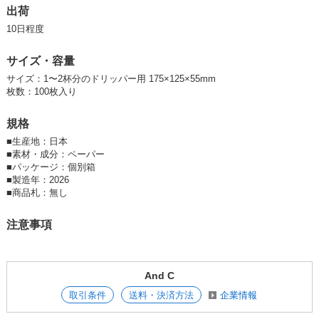
出荷
10日程度
サイズ・容量
サイズ：1〜2杯分のドリッパー用 175×125×55mm
枚数：100枚入り
規格
■
生産地：日本
■
素材・成分：ペーパー
■
パッケージ：個別箱
■
製造年：2026
■
商品札：無し
注意事項
And C
取引条件
送料・決済方法
企業情報