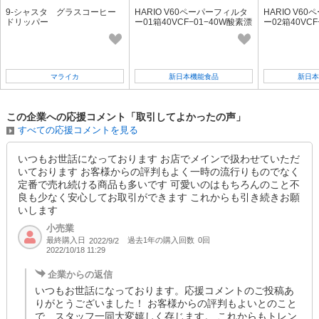
9-シャスタ グラスコーヒー
HARIO V60ペーパーフィルタ
HARIO V6
ドリッパー
ー01箱40VCF−01−40W酸素漂
ー02箱40VC
白
白
マライカ
新日本機能食品
新日本
この企業への応援コメント「取引してよかったの声」
すべての応援コメントを見る
いつもお世話になっております お店でメインで扱わせていただ
いております お客様からの評判もよく一時の流行りものでなく
定番で売れ続ける商品も多いです 可愛いのはもちろんのこと不
良も少なく安心してお取引ができます これからも引き続きお願
いします
小売業
最終購入日
過去1年の購入回数
0回
2022/9/2
2022/10/18 11:29
企業からの返信
いつもお世話になっております。応援コメントのご投稿あ
りがとうございました！ お客様からの評判もよいとのこと
で、スタッフ一同大変嬉しく存じます。 これからもトレン