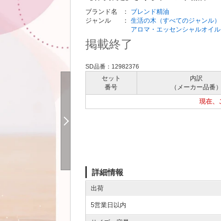
ブランド名
：
ブレンド精油
ジャンル
：
生活の木（すべてのジャンル）
アロマ・エッセンシャルオイル
掲載終了
SD品番：12982376
セット
内訳
番号
（メーカー
品番
現在、
詳細情報
出荷
5営業日以内