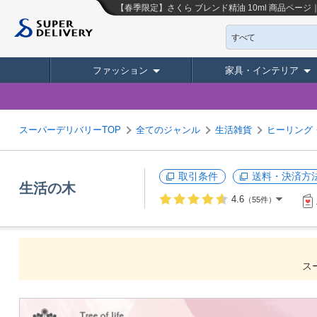
【春季限定】さくら ブレンド精油 10ml
商品ページ
すべて
ファッション
家具・インテリア
スーパーデリバリーTOP
全てのジャンル
生活雑貨
ヒーリング
取引条件
送料・決済方
生活の木
4.6
（55件）
ス