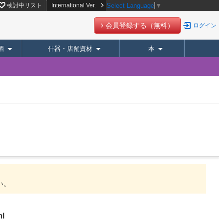
検討中リスト
International Ver.
Select Language
▼
会員登録する（無料）
ログイン
酒
什器・店舗資材
本
い。
l