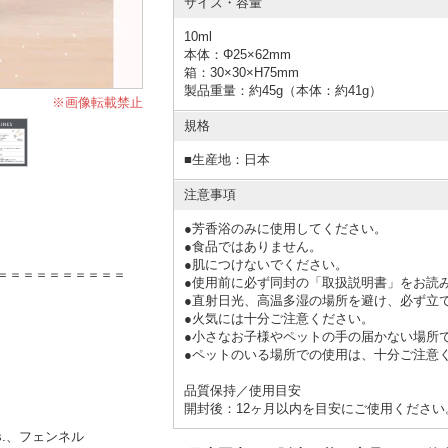
サイズ・容量
10ml
本体：Φ25×62mm
箱：30×30×H75mm
製品重量：約45g（本体：約41g）
※画像転載禁止
規格
■
生産地：日本
注意事項
●
芳香浴のみに使用してください。
●食品ではありません。
●肌につけないでください。
＝＝＝＝＝＝＝＝＝＝
●使用前に必ず同封の「取扱説明書」をお読
●直射日光、高温多湿の場所を避け、必ず立
●火気には十分ご注意ください。
●小さなお子様やペットの手の届かない場所
●ペットのいる場所での使用は、十分ご注意
品質保持／使用目安
開封後：12ヶ月以内を目安にご使用ください
s.、フェンネル