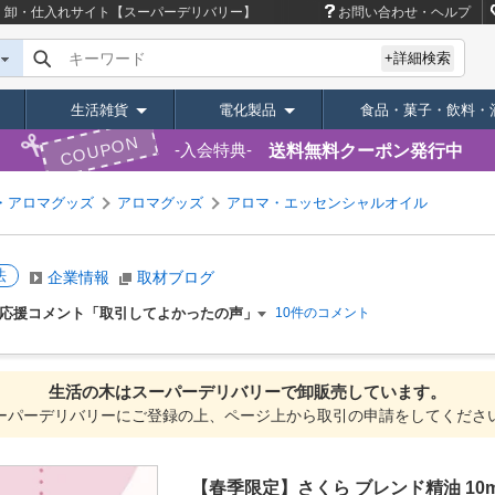
｜卸・仕入れサイト【スーパーデリバリー】
お問い合わせ・ヘルプ
キーワード
+詳細検索
生活雑貨
電化製品
食品・菓子・飲料・
COUPON
送料無料クーポン発行中
入会特典
・アロマグッズ
アロマグッズ
アロマ・エッセンシャルオイル
法
企業情報
取材ブログ
応援コメント「取引してよかったの声」
10件のコメント
生活の木は
スーパーデリバリーで
卸販売しています。
ーパーデリバリーにご登録の上、ページ上から取引の申請をしてくださ
【春季限定】さくら ブレンド精油 10m