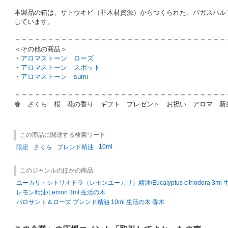
本製品の箱は、サトウキビ（非木材資源）からつくられた、バガスパル
しています。
＝＝＝＝＝＝＝＝＝＝＝＝＝＝＝＝＝＝＝＝＝＝＝＝＝＝＝＝＝＝＝＝
＜その他の商品＞
・
アロマストーン ローズ
・
アロマストーン スポット
・
アロマストーン sumi
＝＝＝＝＝＝＝＝＝＝＝＝＝＝＝＝＝＝＝＝＝＝＝＝＝＝＝＝＝＝＝＝
春 さくら 桜 花の香り ギフト プレゼント お祝い アロマ 
この商品に関連する検索ワード
10ml
限定
さくら
ブレンド精油
このジャンルのほかの商品
ユーカリ・シトリオドラ（レモンユーカリ）精油/Eucalyptus citriodora 3ml
レモン精油/Lemon 3ml 生活の木
パロサント＆ローズ ブレンド精油 10ml 生活の木 香木