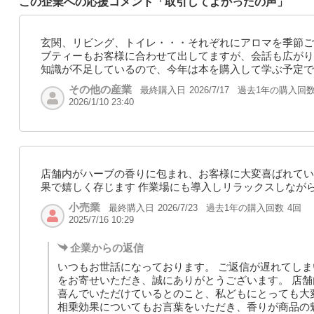
この企業への応援コメント「取引してよかったの声」
玄関、リビング、トイレ・・・それぞれにアロマを季節ご
ブティーもお客様に合わせて出してますが、会話も広がり
知識が不足しているので、今年は本を購入して学ぶ予定で
その他の産業
最終購入日
過去1年の購入回
2026/7/17
2026/1/10 23:40
店舗内がハーブの香りに包まれ、お客様に大変喜ばれてい
果で嬉しく存じます 作業場にも導入しリラックスしなが
小売業
最終購入日
過去1年の購入回数
4回
2026/7/23
2025/7/16 10:29
企業からの返信
いつもお世話になっております。 ご返信が遅れてしま
をお寄せいただき、誠にありがとうございます。 店
喜んでいただけているとのこと、私どもにとっても大
相乗効果についてもお言葉をいただき、香りが商品の