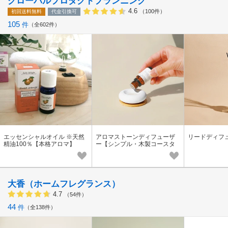
グローバルプロダクトプランニング
4.6
（100件）
初回送料無料
代金引換可
105
件
全602件
エッセンシャルオイル ※天然
アロマストーンディフューザ
リードディフ
精油100％【本格アロマ】
ー【シンプル・木製コースタ
ー付き】
大香（ホームフレグランス）
4.7
（54件）
44
件
全138件