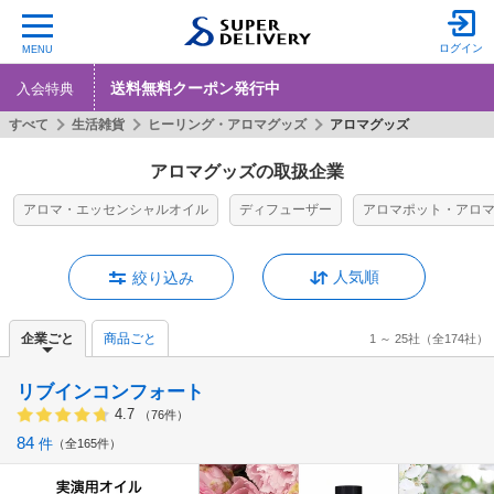
ログイン
MENU
送料無料クーポン発行中
入会特典
すべて
生活雑貨
ヒーリング・アロマグッズ
アロマグッズ
アロマグッズの取扱企業
アロマ・エッセンシャルオイル
ディフューザー
アロマポット・アロ
人気順
絞り込み
企業ごと
商品ごと
1 ～ 25社
（全174社）
リブインコンフォート
4.7
（76件）
84
件
全165件