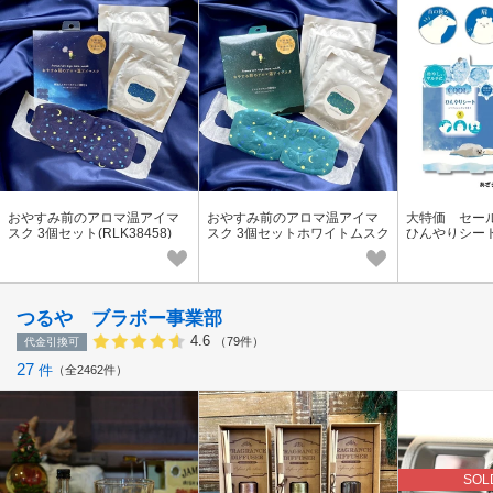
おやすみ前のアロマ温アイマ
おやすみ前のアロマ温アイマ
大特価 セー
スク 3個セット(RLK38458)
スク 3個セットホワイトムスク
ひんやりシー
(RLK38507)
つるや ブラボー事業部
4.6
（79件）
代金引換可
27
件
全2462件
SOL