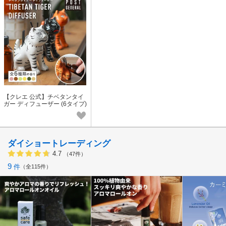
【クレエ 公式】チベタンタイ
ガー ディフューザー (6タイプ)
POST GENERAL / ポストジェ
ネラル
ダイショートレーディング
4.7
（47件）
9
件
全115件