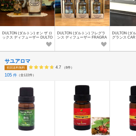
DULTON (ダルトン) オン ザ ロ
DULTON (ダルトン) フレグラ
DULTON (ダ
ックス ディフューザー DULTO
ンス ディフューザー FRAGRA
グランス CAR 
N ON THE ROCKS DIFFUSER
NCE DIFFUSER
M.BLACK BLA
975-1270MBK
サユアロマ
4.7
（8件）
初回送料無料
105
件
全122件