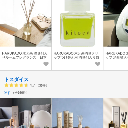
HARUKADO 木と果 消臭剤入
HARUKADO 木と果消臭クリ
HARUKADO
りルームフレグランス 日本
ップつけ替え用 消臭剤入り自
ップ 消臭材
製
動車用フレグランス
グランス
トスダイス
4.7
（35件）
9
件
全166件