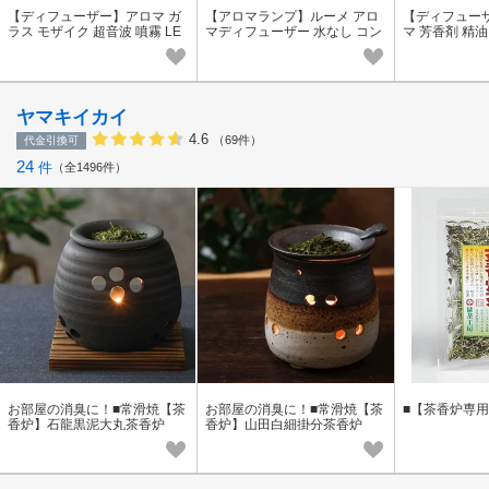
【ディフューザー】アロマ ガ
【アロマランプ】ルーメ アロ
【ディフュー
ラス モザイク 超音波 噴霧 LE
マディフューザー 水なし コン
マ 芳香剤 精油
D ランプ 照明 ステンドガラス
セント 精油
ンシャルオイル
ヤマキイカイ
4.6
（69件）
代金引換可
24
件
全1496件
お部屋の消臭に！■常滑焼【茶
お部屋の消臭に！■常滑焼【茶
■【茶香炉専
香炉】石龍黒泥大丸茶香炉
香炉】山田白細掛分茶香炉