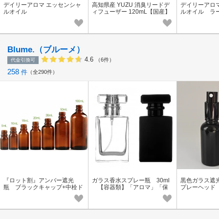
デイリーアロマ エッセンシャ
高知県産 YUZU 消臭リードデ
デイリーアロ
ルオイル
ィフューザー 120mL【国産】
ルオイル ラ
【日本製】 【柚子】 【ゆず】
【ユズ】
Blume.（ブルーメ）
4.6
（6件）
代金引換可
258
件
全290件
『ロット割』アンバー遮光
ガラス香水スプレー瓶 30ml
黒色ガラス遮
瓶 ブラックキャップ+中栓ド
【容器類】「アロマ」「保
プレーヘッド
ロッパーセット【容器類】
存容器」
「アロマ」「
「アロマ」「保存容器」