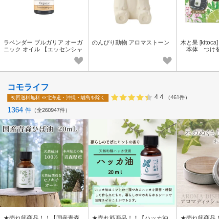
ラベンダー ブルガリア オーガ
のんびり動物 アロマストーン
木と果 [kito
ニック オイル 【エッセンシャ
本体 つけ替
ルオイル】
ロマ
コモライフ
4.4
（461件）
初回送料無料
※北海道・沖縄・離島を除く
1364
件
全260947件
★売れ筋商品！！【国産青森
★売れ筋商品！！【ハッカ油
★売れ筋商品