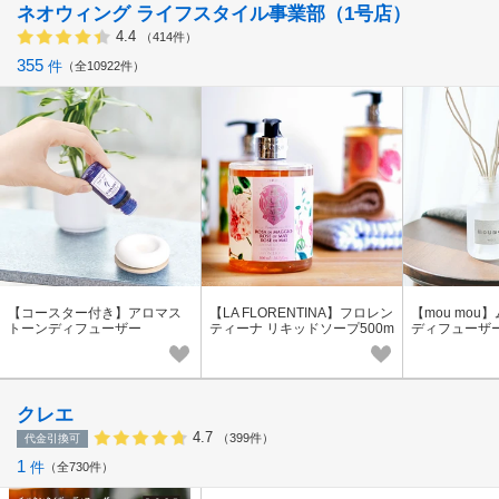
ネオウィング ライフスタイル事業部（1号店）
4.4
（414件）
355
件
全10922件
【コースター付き】アロマス
【LA FLORENTINA】フロレン
【mou mou
トーンディフューザー
ティーナ リキッドソープ500m
ディフューザー
l ハンドソープ ボディソープ
クレエ
4.7
（399件）
代金引換可
1
件
全730件