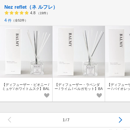
Nez reflet（ネ ルフレ）
4.8
（19件）
4
件
全52件
【ディフューザー・ピオニー /
【ディフューザー・ラベンダ
【ディフュー
ミュゲ / ホワイトムスク】BAL
ー / ライム / ベルガモット】BA
ー / バイオレ
MY Blush like a peony 秋 冬ギ
LMY Half asleep 春 ギフト バ
ッド】BALMY Me
フト バルミー
ルミー
by 春ギフト
次へ
1
7