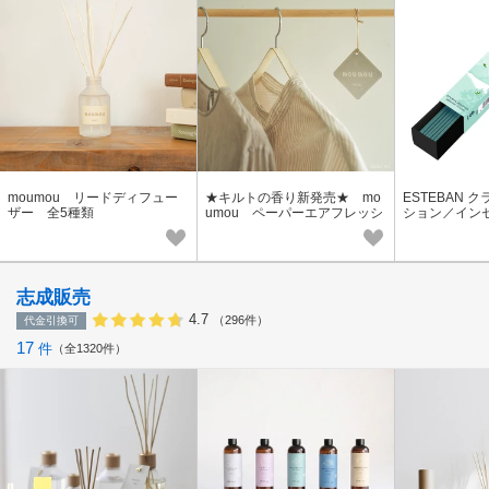
moumou リードディフュー
★キルトの香り新発売★ mo
ESTEBAN 
ザー 全5種類
umou ペーパーエアフレッシ
ション／インセン
ュナー
本入り
志成販売
4.7
（296件）
代金引換可
17
件
全1320件