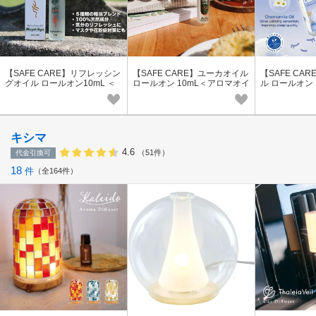
【SAFE CARE】リフレッシン
【SAFE CARE】ユーカオイル
【SAFE CA
グオイル ロールオン10mL ＜
ロールオン 10mL＜アロマオイ
ル ロールオン 
人気商品/アロマ/鼻詰まり＞
ル/リフレッシュ＞
リラックスし
い睡眠に＞
キシマ
4.6
（51件）
代金引換可
18
件
全164件