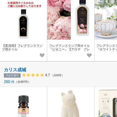
【実演用】フレグランスラン
フレグランスランプ用オイル
フレグランス
プ用オイル
『ピオニー』【アロマ プレ
『ホワイトテ
ゼント ギフト フレグラン
マ プレゼン
ス】
レグランス】
カリス成城
4.7
（164件）
代金引換可
260
件
全987件