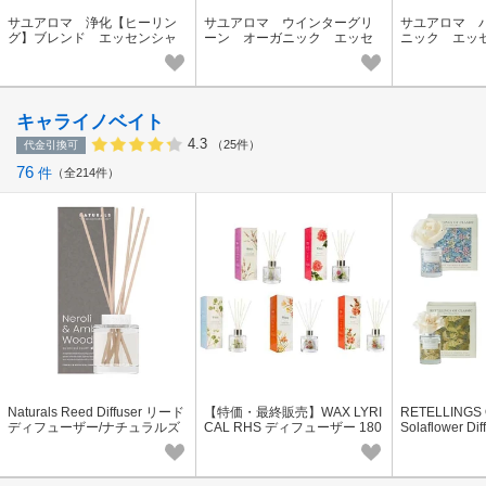
サユアロマ 浄化【ヒーリン
サユアロマ ウインターグリ
サユアロマ 
グ】ブレンド エッセンシャ
ーン オーガニック エッセ
ニック エッ
ルオイル
ンシャルオイル
ル
キャライノベイト
4.3
（25件）
代金引換可
76
件
全214件
Naturals Reed Diffuser リード
【特価・最終販売】WAX LYRI
RETELLINGS
ディフューザー/ナチュラルズ
CAL RHS ディフューザー 180
Solaflower 
リードディフューザー 全4
ml DIFFUSER
ザー/ソラフラ
種の香り
り