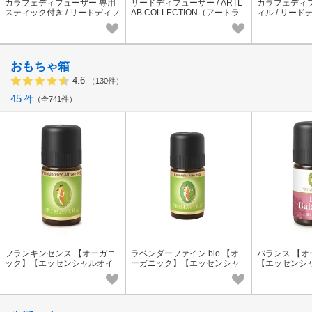
カラフェディフューザー 専用
リードディフューザー / ARTL
カラフェディ
スティック付き / リードディフ
AB.COLLECTION（アートラ
ィル / リー
ューザー 香り・フレグラン
ボコレクション）香り・フレ
香り・フレグ
ス・芳醇な香り
グランス・シンプルな香り
香り
おもちゃ箱
4.6
（130件）
45
件
全741件
フランキンセンス 【オーガニ
ラベンダーファイン bio 【オ
バランス 【
ック】【エッセンシャルオイ
ーガニック】【エッセンシャ
【エッセンシ
ル】【アロマ】【PRIMAVER
ルオイル】【アロマ】【PRIM
【アロマ】【PR
A】
AVERA】