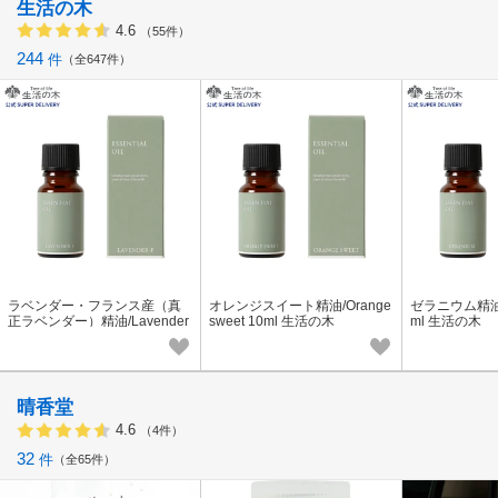
生活の木
4.6
（55件）
244
件
全647件
ラベンダー・フランス産（真
オレンジスイート精油/Orange
ゼラニウム精油/G
正ラベンダー）精油/Lavender
sweet 10ml 生活の木
ml 生活の木
France 10ml 生活の木
晴香堂
4.6
（4件）
32
件
全65件