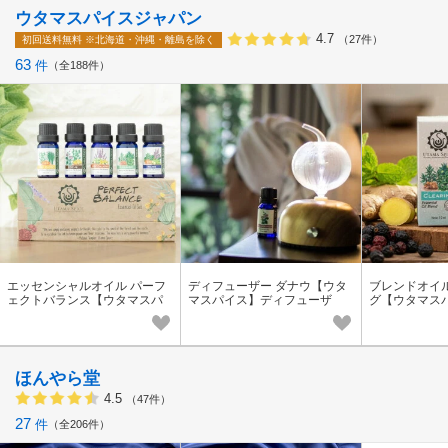
ウタマスパイスジャパン
4.7
（27件）
初回送料無料
※北海道・沖縄・離島を除く
63
件
全188件
エッセンシャルオイル パーフ
ディフューザー ダナウ【ウタ
ブレンドオイ
ェクトバランス【ウタマスパ
マスパイス】ディフューザ
グ【ウタマス
イス】オーガニック アロマオ
ー アロマオイル アジアン
ンシャルオイ
イル ブレンド
アロマオイル
ほんやら堂
4.5
（47件）
27
件
全206件