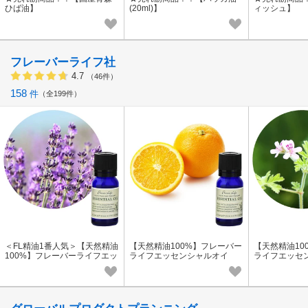
ひば油】
(20ml)】
ィッシュ】
フレーバーライフ社
4.7
（46件）
158
件
全199件
＜FL精油1番人気＞【天然精油
【天然精油100%】フレーバー
【天然精油10
100%】フレーバーライフエッ
ライフエッセンシャルオイ
ライフエッセ
センシャルオイル ラベンダ
ル スイートオレンジ
ル ゼラニウ
ー・フランス