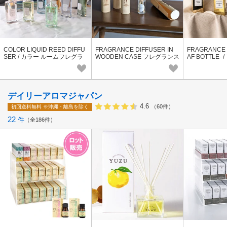
COLOR LIQUID REED DIFFU
FRAGRANCE DIFFUSER IN
FRAGRANCE 
SER / カラー ルームフレグラ
WOODEN CASE フレグランス
AF BOTTLE-
ンス ディフューザー インテリ
ウッド ギフト
ンテリア ゴー
ア
デイリーアロマジャパン
4.6
（60件）
初回送料無料
※沖縄・離島を除く
22
件
全186件