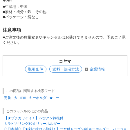
■
生産地：中国
■
素材・成分：鉄 その他
■
パッケージ：袋なし
注意事項
■
ご注文後の数量変更やキャンセルはお受けできませんので、予めご了承
ください。
コヤマ
取引条件
送料・決済方法
企業情報
この商品に関連する検索ワード
mm
定番
大
キーホルダ
★
ー
このジャンルのほかの商品
【★プチカワイイ！】へびクン鈴根付
カラビナリング80ミリキーホルダー
◇日本製◇【★剣が抜ける龍剣！】サヤ付ドラゴン剣 キーホルダー バージョ