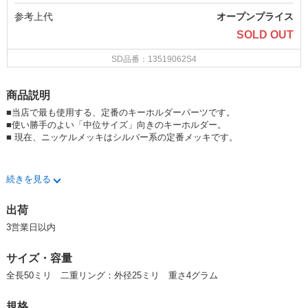
参考上代
オープンプライス
SOLD OUT
SD品番：13519062S4
商品説明
■当店で最も使用する、定番のキーホルダーパーツです。
■使い勝手のよい「中位サイズ」向きのキーホルダー。
■ 現在、ニッケルメッキはシルバー系の定番メッキです。
※同形状（25ミリ径）ロータリーのクロームメッキは、取扱いを終了して
続きを見る
おります。
出荷
3営業日以内
サイズ・容量
全長50ミリ 二重リング：外径25ミリ 重さ4グラム
規格