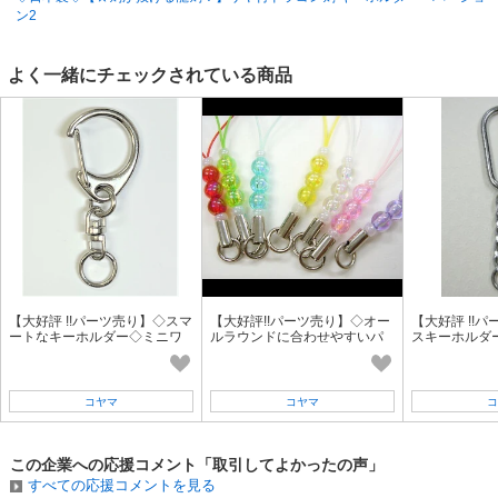
ン2
よく一緒にチェックされている商品
【大好評 !!パーツ売り】◇スマ
【大好評!!パーツ売り】◇オー
【大好評 !!
ートなキーホルダー◇ミニワ
ルラウンドに合わせやすいパ
スキーホルダ
ンタッチ キーホルダー《ニ
ーツ！◇オーロラビーズ スト
ーム
ッケル》
ラップ
コヤマ
コヤマ
コ
この企業への応援コメント「取引してよかったの声」
すべての応援コメントを見る