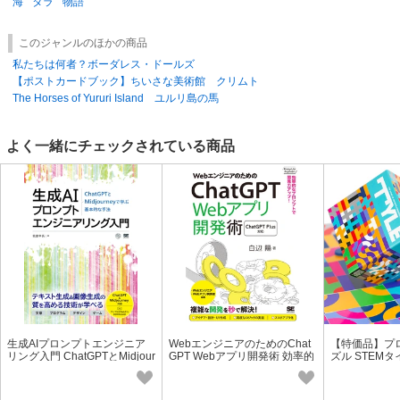
海
タラ
物語
このジャンルのほかの商品
私たちは何者？ボーダレス・ドールズ
【ポストカードブック】ちいさな美術館 クリムト
The Horses of Yururi Island ユルリ島の馬
よく一緒にチェックされている商品
生成AIプロンプトエンジニア
WebエンジニアのためのChat
【特価品】プ
リング入門 ChatGPTとMidjour
GPT Webアプリ開発術 効率的
ズル STEMタ
neyで学ぶ基本的な手法
なプロンプトで開発力アッ
育玩具/ゲーム
プ！