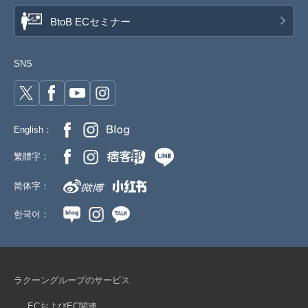
BtoB ECセミナー
SNS
English：
繁體字：
简体字：
한국어：
ラクーングループのサービス
ECおよびEC関連