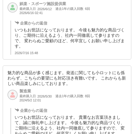
娯楽・スポーツ施設提供業
最終購入日
過去1年の購入回数
6回
2026/6/12
2026/6/16 02:41
企業からの返信
いつもお世話になっております。 今後も魅力的な商品づく
り、ご期待に沿えるよう、社内一同徹底して参りますの
で、 変わらぬご愛顧のほど、何卒宜しくお願い申し上げま
す。
2026/7/16 15:48
魅力的な商品が多く感じます。発送に関しても小ロットにも係
わらず、こちらの要望にも対応頂き有難いです。 これからも新
しい商品楽しみにしております。
製造業
最終購入日
過去1年の購入回数
8回
2026/5/30
2024/5/2 12:01
企業からの返信
いつもお世話になっております。 貴重なお言葉頂きまし
て、誠に御礼申し上げます。 今後も魅力的な商品づくり、
ご期待に沿えるよう、社内一同徹底して参りますので、 変
わらぬご愛顧のほど、何卒宜しくお願い申し上げます。