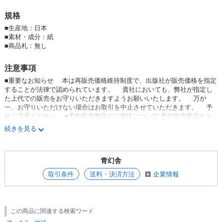
返る。 情熱的な活動、そして地球がいまだ秘めている自然の美しさとそ
の重要性、その役割を伝える一冊。
規格
■
生産地：日本
■
素材・成分：紙
■
商品札：無し
注意事項
■重要なお知らせ 本は再販売価格維持制度で、出版社が販売価格を指定
することが法律で認められています。 貴社においても、弊社が指定し
た上代での販売をお守りいただきますようお願いいたします。 万が
一、お守りいただけない場合はお取引を中止させていただきます。 予
めご了承ください。 ■予約販売商品のご発送について 予約販売商品をそ
の他の書籍とあわせてご発注頂いた場合、基本的にすべてまとめて保留対
続きを見る
応とさせて頂き、予約商品が再入庫後にまとめて発送致します。 ※先に
その他書籍のみご発送希望の場合は、メッセージでお問い合わせくださ
い。 ＜例外ケース＞ 予約商品単体と、その他書籍のご注文総額がいずれ
青幻舎
も送料ロット以上の場合は、その他書籍を先に最短納期でお手配いたしま
す。
取引条件
送料・決済方法
企業情報
この商品に関連する検索ワード