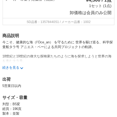
¥4,500 / 1点
1セット (1点)
卸価格は
会員のみ公開
SD品番：13578440S1
/ メーカー品番：1002
商品説明
今こそ、健康的な海（l’Oce_an） を守るために 世界を駆け巡る、科学探
査船タラ号 アニエス・ベーによる共同プロジェクトの軌跡。
18世紀と19世紀の偉大な探検家たちのように海を探求しようと世界の海
を進むタラ号。
乗船人数は毎回14人から16人。プロの船員と科学者、研究者、エンジニ
続きを見る
ア、技術者、そしてアーティストとジャーナリストだ。これまで、マサチ
ューセッツ工科大学、NASAなどの国際的なトップレベルの研究機関や組
出荷
織と共同で探査プロジェクトを行い、50万km以上の海を探索してきた。
5営業日以内
その結果、海の中にいる原生生物の微細藻類を10万種以上発見し1億5000
万近くの遺伝子を解明したり、ヨーロッパの河川におけるプラスチックゴ
サイズ・容量
ミの量を把握したり、まだ知られていなかった海の生態系や環境問題にお
ける現状を少しずつ明らかにしている。
判型：B5変
総頁：196頁
本書では、タラ号での20年に渡る航海の記録とそこで生まれた成果を振り
製本：並製