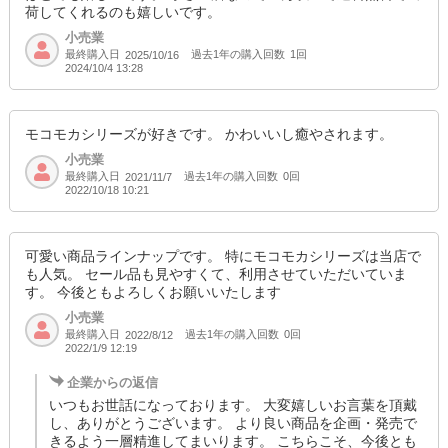
荷してくれるのも嬉しいです。
小売業
最終購入日
過去1年の購入回数
1回
2025/10/16
2024/10/4 13:28
モコモカシリーズが好きです。 かわいいし癒やされます。
小売業
最終購入日
過去1年の購入回数
0回
2021/11/7
2022/10/18 10:21
可愛い商品ラインナップです。 特にモコモカシリーズは当店で
も人気。 セール品も見やすくて、利用させていただいていま
す。 今後ともよろしくお願いいたします
小売業
最終購入日
過去1年の購入回数
0回
2022/8/12
2022/1/9 12:19
企業からの返信
いつもお世話になっております。 大変嬉しいお言葉を頂戴
し、ありがとうございます。 より良い商品を企画・発売で
きるよう一層精進してまいります。 こちらこそ、今後とも