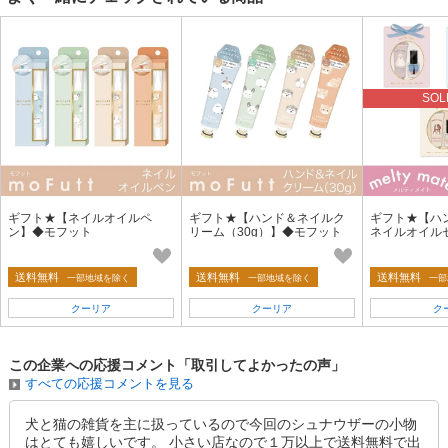
SOL
ギフト★【ネイルオイルペ
ギフト★【ハンド＆ネイルク
ギフト★【ハ
ン】◆モフット
リーム（30g）】◆モフット
ネイルオイル
ハンドケアに
ト
送料無料
送料無料
送料無料
一部地域を除く
一部地域を除く
一部
クーリア
クーリア
ク
この企業への応援コメント「取引してよかったの声」
すべての応援コメントを見る
犬と猫の雑貨を主に扱っているので今回のシュナウザーの小物
はとても嬉しいです。 小さい店なので１万以上で送料無料で出