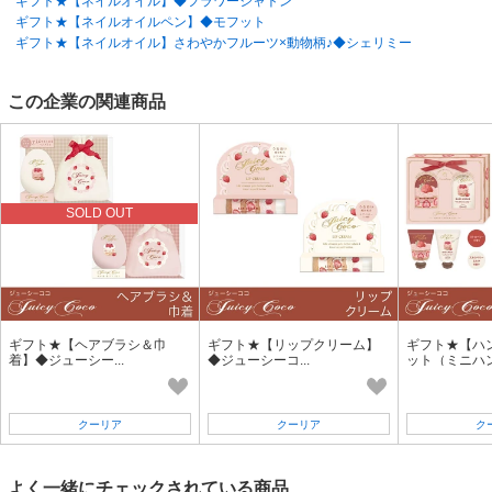
ギフト★【ネイルオイル】◆フラワーシャトン
ないでください。
ギフト★【ネイルオイルペン】◆モフット
・本品は飲食物ではありません。誤飲等にご注意ください。
万一、大量に飲み込んだ場合は水を飲ませるなどの処置を行ってくだ
ギフト★【ネイルオイル】さわやかフルーツ×動物柄♪◆シェリミー
さい。
・目に入らないようご注意ください。万一、目に入った時は擦らずにた
この企業の関連商品
だちに水かぬるま湯で洗い流してください。
異常が現れる場合は、専門医にご相談ください。
・開封後は早めにお使いください。
・本品と他の商品を併用しないでください。
・使用後は必ずフタをしめてください。
・火気に近づけないでください。
SOLD OUT
・小さなお子様が使用する場合は、保護者の指導のもと必ず一緒に使用
してください。
◆製造発売元 株式会社OAKインターナショナル
東京都台東区駒形1-7-11 東武浅草駒形ビル9階
お問い合わせ先 03-6284-7781
(10:00〜16:00 土日祝を除く)
ギフト★【ヘアブラシ＆巾
ギフト★【リップクリーム】
ギフト★【ハ
着】◆ジューシー...
◆ジューシーコ...
ット（ミニハン.
クーリア
クーリア
ク
よく一緒にチェックされている商品