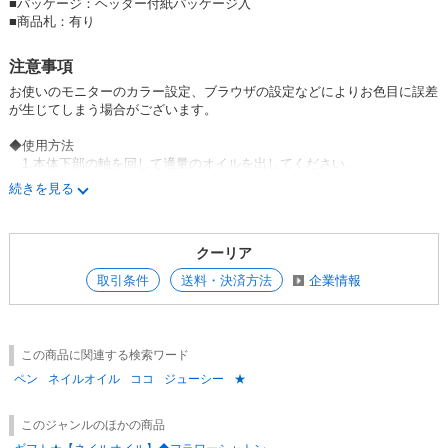
■行楽・外出・おでかけ・通学・通勤
■
パッケージ：ヘッダー付紙パッケージ入
■シンプル
■
商品札：有り
■スイーツ・フルーツ・食べ物
■999円以下・プチプライス
注意事項
お使いのモニターのカラー設定、ブラウザの設定などによりお色目に誤差
が生じてしまう場合がございます。
◆使用方法
1.本体下部の軸を回して適量のオイルを出してください。
2.爪と甘皮に適量を塗り、指先でマッサージしてください。
続きを見る
3.ペン先が乾いた場合は、本体下部の軸を回して適量のオイルをなじま
せてご使用ください。
クーリア
◆使用上および保管上の注意
・使用方法以外の目的にご使用にならないでください。
取引条件
送料・決済方法
企業情報
・お肌に異常が生じていないかよく注意して使用してください。
お肌に異常があるとき、お肌に合わない時は、ご使用をおやめくださ
い。
・使用中や使用後、または直射日光に当たった時に、赤み、はれ、かゆ
この商品に関連する検索ワード
み、刺激、色抜け（白斑等）や
黒ずみ等の異常が現れた場合は、ただちに使用を中止し、皮フ科専門
ペン
ネイルオイル
ココ
ジューシー
★
医等にご相談ください。
・お子様の手の届かないところに保管してください。
このジャンルのほかの商品
・極端に高温多湿または低温の場所、直射日光の当たる場所には保管し