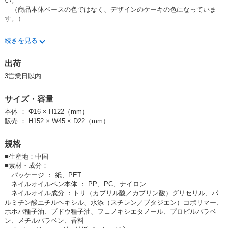
い。
（商品本体ベースの色ではなく、デザインのケーキの色になっていま
す。）
その他の【コスメ雑貨】はコチラをクリック♪
続きを見る
出荷
・ホホバオイル＆アルガンオイル配合でしっかり保湿
・塗りやすい筆ペンタイプ
3営業日以内
・ペンの後ろを回すとオイルが出てきます
・ほんのり香り付き
サイズ・容量
・ポーチに入れていつでも手軽に指先ケア！
本体 ： Φ16 × H122（mm）
・お手頃価格＆可愛いギフトパッケージでプレゼントにお勧め♪
販売 ： H152 × W45 × D22（mm）
・苺のケーキをイメージした可愛いデザインで甘く幸せな気分をお届け
規格
する、
ジューシーココならではのバースデイギフトです
■
生産地：中国
■
素材・成分：
パッケージ ： 紙、PET
検索ワード
ネイルオイルペン本体 ： PP、PC、ナイロン
■ギフト・プチギフト・プレゼント
ネイルオイル成分 ：トリ（カプリル酸／カプリン酸）グリセリル、パ
■その他雑貨
ルミチン酸エチルヘキシル、水添（スチレン／ブタジエン）コポリマー、
■コスメ雑貨・化粧品
ホホバ種子油、ブドウ種子油、フェノキシエタノール、プロピルパラベ
■母の日・敬老の日
ン、メチルパラベン、香料