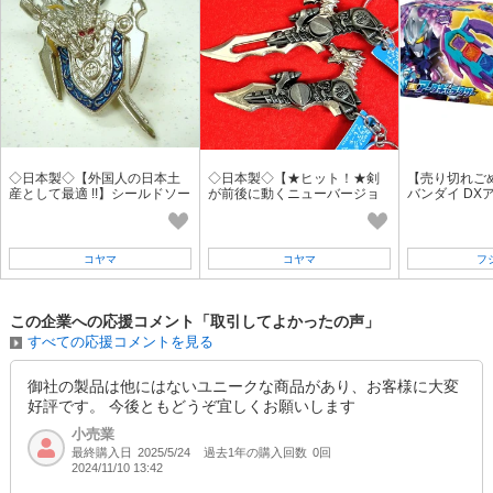
◇日本製◇【外国人の日本土
◇日本製◇【★ヒット！★剣
【売り切れごめん
産として最適 !!】シールドソー
が前後に動くニューバージョ
バンダイ DX
ド キーホルダー
ン！】変形ドラゴンブレード
ー
キーホルダー
コヤマ
コヤマ
フ
この企業への応援コメント「取引してよかったの声」
すべての応援コメントを見る
御社の製品は他にはないユニークな商品があり、お客様に大変
好評です。 今後ともどうぞ宜しくお願いします
小売業
最終購入日
過去1年の購入回数
0回
2025/5/24
2024/11/10 13:42