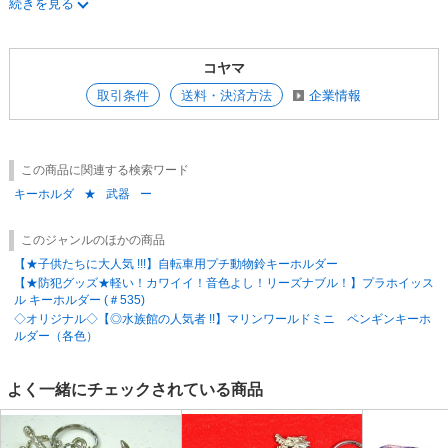
続きを見る
屋・塗装工程などにおいて資材の遅れなどにより、記載納期より延びる場
合があります。ご了承ください。
コヤマ
取引条件
送料・決済方法
企業情報
この商品に関連する検索ワード
キーホルダ
★
武器
ー
このジャンルのほかの商品
【★子供たちに大人気 !!!】自転車用プチ動物鈴キーホルダー
【★防犯グッズ★軽い！カワイイ！音色よし！リーズナブル！】プラホイッス
ル キーホルダー (＃535)
◇オリジナル◇【◎水族館の人気者 !!】マリンワールドミニ ペンギンキーホ
ルダー（各色）
よく一緒にチェックされている商品