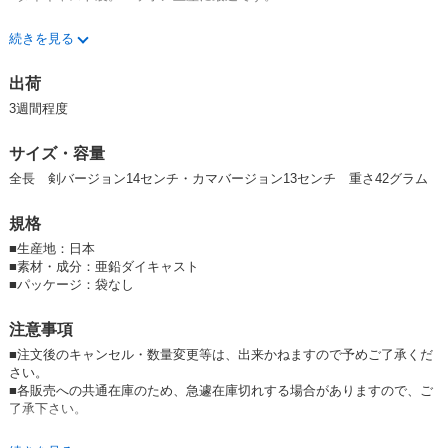
■掲載納期より早く出荷できる場合は、出来るだけ速やかに発送致しま
続きを見る
す。
※お試し用として銀20個セットを新設しました。
出荷
※2025.5.22 新価格になりました。
3週間程度
サイズ・容量
全長 剣バージョン14センチ・カマバージョン13センチ 重さ42グラム
規格
j2GuvYh-DaM,G-oleI5uat0
■
生産地：日本
■
素材・成分：亜鉛ダイキャスト
■
パッケージ：袋なし
注意事項
■注文後のキャンセル・数量変更等は、出来かねますので予めご了承くだ
さい。
■各販売への共通在庫のため、急遽在庫切れする場合がありますので、ご
了承下さい。
※
【納期についてのお知らせ】
2026.7.1記 中東情勢の影響で、メッキ