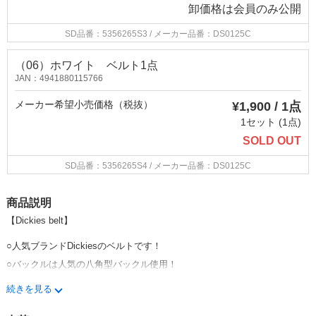
卸価格は
会員のみ公開
SD品番：5356265S3
/ メーカー品番：DS0125C
（06）ホワイト ベルト1点
JAN：4941880115766
メーカー希望小売価格（税抜）
¥1,900 / 1点
1セット (1点)
SOLD OUT
SD品番：5356265S4
/ メーカー品番：DS0125C
商品説明
【Dickies belt】
○人気ブランドDickiesのベルトです！
○バックルは人気の八角型バックル使用！
○なににでも合わせやすいプレーンなデザイン!
続きを見る
○剣先部分にはDickiesの刻印が入っております！