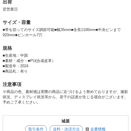
○専用タグとフック付きです！
出荷
翌営業日
サイズ・容量
■帯を切ってのサイズ調節可能■幅35mm■全長1100mm■中央ピンまで
920mm■ピンホール7穴
規格
■
生産地：中国
■
素材・成分：■PU(合成皮革）
■
製造年：2024
■
商品札：有り
注意事項
※商品の色、素材感は実際の商品に近づけるよう努めておりますが、撮影
状況、ディスプレイ状況等から、若干の誤差が生じる場合がございます。
予めご了承ください。
城屋
取引条件
送料・決済方法
企業情報