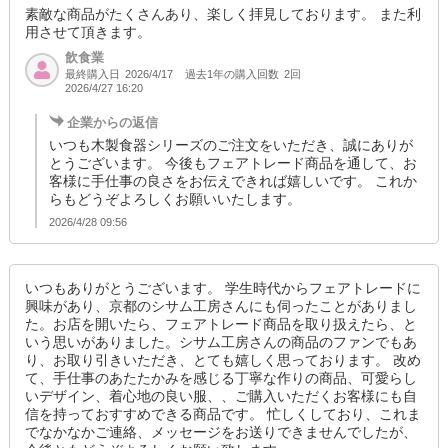
素敵な商品がたくさんあり、楽しく拝見しております。 また利
用させて頂きます。
飲食業
最終購入日
過去1年の購入回数
2回
2026/4/17
2026/4/27 16:20
企業からの返信
いつも木製食器シリーズのご注文をいただき、誠にありが
とうございます。 今後もフェアトレード商品を通して、お
客様に手仕事の良さをお伝えできれば嬉しいです。 これか
らもどうぞよろしくお願いいたします。
2026/4/28 09:56
いつもありがとうございます。 学生時代からフェアトレードに
興味があり、京都のシサム工房さんにも伺ったことがありまし
た。お店を開いたら、フェアトレード商品を取り扱えたら、と
いう思いがありました。シサム工房さんの商品のファンでもあ
り、お取り引きいただき、とても嬉しく思っております。 改め
て、手仕事のあたたかみを感じる丁寧な作りの商品、可愛らし
いデザイン、着心地の良い服、、ご購入いただくお客様にも自
信を持っておすすめできる商品です。 忙しくしており、これま
でなかなかご連絡、メッセージをお送りできませんでしたが、