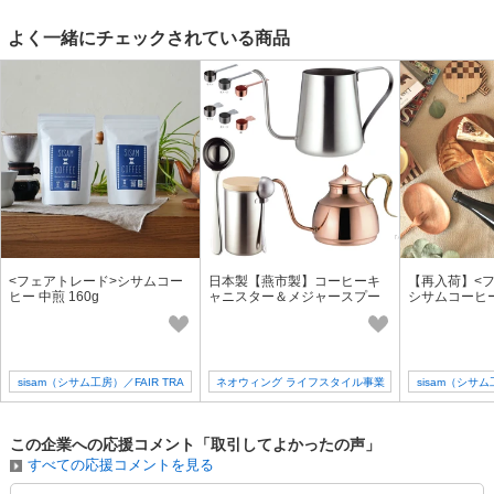
よく一緒にチェックされている商品
<フェアトレード>シサムコー
日本製【燕市製】コーヒーキ
【再入荷】<
ヒー 中煎 160g
ャニスター＆メジャースプー
シサムコーヒ
ン＆ドリップポット
ース 4倍希釈 5
sisam（シサム工房）／FAIR TRA
ネオウィング ライフスタイル事業
sisam（シサム
DE + design
部（1号店）
DE +
この企業への応援コメント「取引してよかったの声」
すべての応援コメントを見る