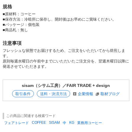
■ CGN（コーディリエラ・グリーン・ネットワーク）
規格
フィリピンのルソン島で活動する環境NGO「コーディリエラ・グリー
ン・ネットワーク(以下CGN)」は、山で自然と共に生きる人々の暮らしを
■
原材料：コーヒー
支えるため、CGNからは生産者グループに、コーヒー豆の仕入れ額とは
■
保存方法：冷暗所に保存し、開封後はお早めにご賞味ください。
別に18%のプレミアムが支払われています。
■
パッケージ：個包装
各世帯の人々がそれぞれCGNとともに、自分たちの生産活動と地球環
■
商品札：無し
境、健康との結びつきなどへの意識を高めながら、コーヒー栽培に取り組
んでいます。
注意事項
フレッシュな状態でお届けするため、ご注文をいただいてから焙煎しま
シサムコーヒーはフィリピン北部コーディリエラ地方で環境や伝統を守り
す。
ながら暮らす小規模農家の人たちを支援するコーヒー。
原則毎週水曜日の午前中までにいただいたご注文分を、翌週木曜日以降に
発送させていただきます。
認証は未取得ですが、化学肥料や農薬を用いず、多様な野菜や樹木と一緒
に栽培するアグロフォレストリー（森林農法）で育てられています。
sisam（シサム工房）／FAIR TRADE + design
〜・〜・〜・〜・〜・〜・〜・〜・〜・〜・〜・〜・〜・〜・〜・〜・〜
取引条件
送料・決済方法
企業情報
取材ブログ
フェアトレード／SDGs／エシカル／手仕事／ナチュラル
＜POPダウンロード＞
コーヒーができるまで
この商品に関連する検索ワード
味の目安
COFFEE
SISAM
KG
フェアトレード
中
業務用コーヒー
アイスコーヒー
【エシカルコレクション】【フェアトレード】