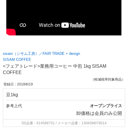
sisam（シサム工房）／FAIR TRADE + design
SISAM COFFEE
<フェアトレード>業務用コーヒー 中煎 1kg SISAM
COFFEE
（軽減税率対象商品）
登録日：2018/6/19
豆1kg
参考上代
オープンプライス
卸価格は
会員のみ公開
SD品番：6145887S1
/ メーカー品番：1308SM079014