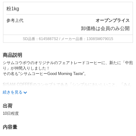
粉1kg
参考上代
オープンプライス
卸価格は
会員のみ公開
SD品番：6145887S2
/ メーカー品番：1308SM079015
商品説明
シサムコウボウのオリジナルのフェアトレードコーヒーに、新たに「中煎
り」が仲間入りしました！
その名も“シサムコーヒーGood Morning Taste”。
SISAM COFFEEのコンセプトである「シンプルにおいしいこと、「みん
なが幸せになるコーヒー」であること」はそのままに、「朝に飲みたいコ
続きを見る
ーヒー」をテーマに焙煎されました。
出荷
柑橘系のような爽やかな酸味と、ナッツのような香ばしさが特徴です。
深煎りに比べ、より軽い飲み口で後味もすっきり。心地よく体を目覚めさ
10日程度
せてくれる朝の1杯になること間違いなしです！
内容量
*焙煎は京都で行われています