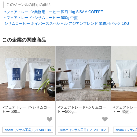
EGmEWkn0TWg
このジャンルのほかの商品
<フェアトレード>業務用コーヒー 深煎 1kg SISAM COFFEE
<フェアトレード>シサムコーヒー 500g 中煎
シサムコーヒー ネイバーズスペシャル アジアンブレンド 業務用パック 1KG
この企業の関連商品
<フェアトレード>シサムコー
<フェアトレード>シサムコー
<フェアトレ
ヒー 500...
ヒー500g...
ヒー 深煎 ...
sisam（シサム工房）／FAIR TRA
sisam（シサム工房）／FAIR TRA
sisam（シサム
DE + design
DE + design
DE +