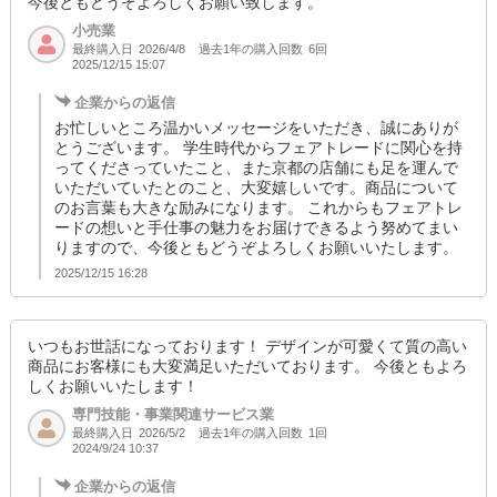
今後ともどうぞよろしくお願い致します。
小売業
最終購入日
過去1年の購入回数
6回
2026/4/8
2025/12/15 15:07
企業からの返信
お忙しいところ温かいメッセージをいただき、誠にありが
とうございます。 学生時代からフェアトレードに関心を持
ってくださっていたこと、また京都の店舗にも足を運んで
いただいていたとのこと、大変嬉しいです。商品について
のお言葉も大きな励みになります。 これからもフェアトレ
ードの想いと手仕事の魅力をお届けできるよう努めてまい
りますので、今後ともどうぞよろしくお願いいたします。
2025/12/15 16:28
いつもお世話になっております！ デザインが可愛くて質の高い
商品にお客様にも大変満足いただいております。 今後ともよろ
しくお願いいたします！
専門技能・事業関連サービス業
最終購入日
過去1年の購入回数
1回
2026/5/2
2024/9/24 10:37
企業からの返信