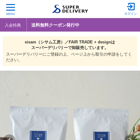
ログイン
MENU
送料無料クーポン発行中
入会特典
sisam（シサム工房）／FAIR TRADE + designは
スーパーデリバリーで
卸販売しています。
スーパーデリバリーにご登録の上、ページ上から取引の申請をしてく
ださい。