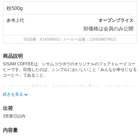
粉500g
参考上代
オープンプライス
卸価格は
会員のみ公開
SD品番：6145889S2
/ メーカー品番：1308SM079022
商品説明
SISAM COFFEEは、シサムコウボウのオリジナルのフェアトレードコー
ヒーです。目指したのは、シンプルにおいしいこと「みんなが幸せになる
コーヒー」であること。
しっかりとした深煎りで、カカオのような甘い香りと、ビターチョコレー
トのようなまったりとした味わいが特徴です。
続きを見る
すっきりとした飲み心地ですが、適度な飲みごたえもあり、コーヒー好き
はもちろん、コーヒーの苦手な方までお楽しみ頂けます。
出荷
アイスにすると更にすっきりと飲みやすいのでおすすめです！
3営業日以内
程よい苦味とコクがあり、牛乳と合わせてカフェオレにも。
内容量
*焙煎は京都で行われています