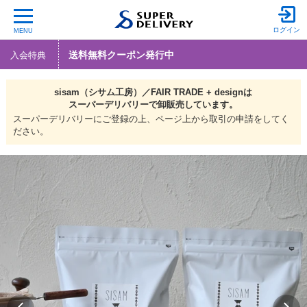
ログイン
MENU
送料無料クーポン発行中
入会特典
sisam（シサム工房）／FAIR TRADE + designは
スーパーデリバリーで
卸販売しています。
スーパーデリバリーにご登録の上、ページ上から取引の申請をしてく
ださい。