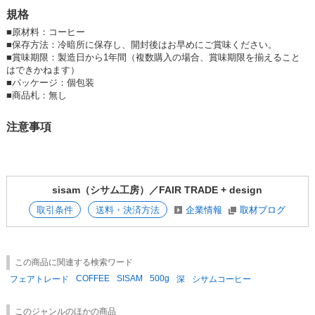
■ CGN（コーディリエラ・グリーン・ネットワーク）
規格
フィリピンのルソン島で活動する環境NGO「コーディリエラ・グリー
ン・ネットワーク(以下CGN)」は、山で自然と共に生きる人々の暮らしを
■
原材料：コーヒー
支えるため、CGNからは生産者グループに、コーヒー豆の仕入れ額とは
■
保存方法：冷暗所に保存し、開封後はお早めにご賞味ください。
別に18%のプレミアムが支払われています。
■
賞味期限：製造日から1年間（複数購入の場合、賞味期限を揃えること
各世帯の人々がそれぞれCGNとともに、自分たちの生産活動と地球環
はできかねます）
境、健康との結びつきなどへの意識を高めながら、コーヒー栽培に取り組
■
パッケージ：個包装
んでいます。
■
商品札：無し
シサムコーヒーはフィリピン北部コーディリエラ地方で環境や伝統を守り
注意事項
ながら暮らす小規模農家の人たちを支援するコーヒー。
認証は未取得ですが、化学肥料や農薬を用いず、多様な野菜や樹木と一緒
に栽培するアグロフォレストリー（森林農法）で育てられています。
sisam（シサム工房）／FAIR TRADE + design
取引条件
送料・決済方法
企業情報
取材ブログ
〜・〜・〜・〜・〜・〜・〜・〜・〜・〜・〜・〜・〜・〜・〜・〜・〜
フェアトレード／SDGs／エシカル／手仕事／ナチュラル
この商品に関連する検索ワード
＜POPダウンロード＞
COFFEE
SISAM
500g
フェアトレード
深
シサムコーヒー
コーヒーができるまで
味の目安
アイスコーヒー
このジャンルのほかの商品