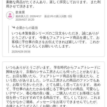
素敵な商品がたくさんあり、楽しく拝見しております。 また利
用させて頂きます。
飲食業
最終購入日
過去1年の購入回数
2回
2026/4/17
2026/4/27 16:20
企業からの返信
いつも木製食器シリーズのご注文をいただき、誠にありが
とうございます。 今後もフェアトレード商品を通して、お
客様に手仕事の良さをお伝えできれば嬉しいです。 これか
らもどうぞよろしくお願いいたします。
2026/4/28 09:56
いつもありがとうございます。 学生時代からフェアトレードに
興味があり、京都のシサム工房さんにも伺ったことがありまし
た。お店を開いたら、フェアトレード商品を取り扱えたら、と
いう思いがありました。シサム工房さんの商品のファンでもあ
り、お取り引きいただき、とても嬉しく思っております。 改め
て、手仕事のあたたかみを感じる丁寧な作りの商品、可愛らし
いデザイン、着心地の良い服、、ご購入いただくお客様にも自
信を持っておすすめできる商品です。 忙しくしており、これま
でなかなかご連絡、メッセージをお送りできませんでしたが、
今後ともどうぞよろしくお願い致します。