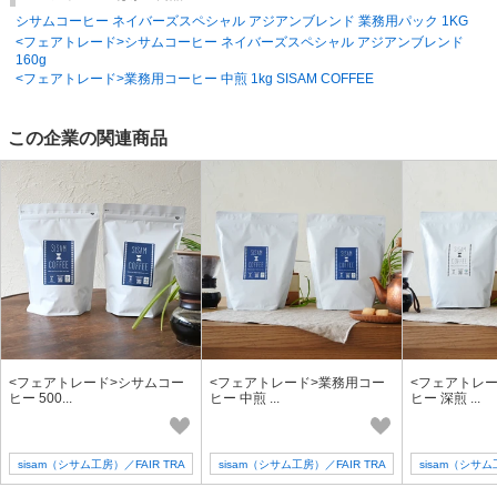
【エシカルコレクション】【フェアトレード】
シサムコーヒー ネイバーズスペシャル アジアンブレンド 業務用パック 1KG
EGmEWkn0TWg
<フェアトレード>シサムコーヒー ネイバーズスペシャル アジアンブレンド
160g
<フェアトレード>業務用コーヒー 中煎 1kg SISAM COFFEE
この企業の関連商品
<フェアトレード>シサムコー
<フェアトレード>業務用コー
<フェアトレ
ヒー 500...
ヒー 中煎 ...
ヒー 深煎 ...
sisam（シサム工房）／FAIR TRA
sisam（シサム工房）／FAIR TRA
sisam（シサム
DE + design
DE + design
DE +