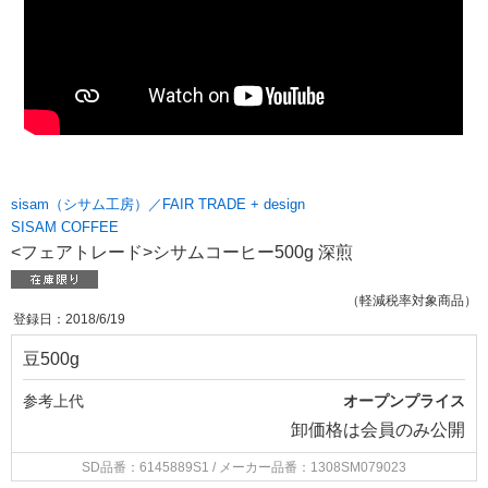
sisam（シサム工房）／FAIR TRADE + design
SISAM COFFEE
<フェアトレード>シサムコーヒー500g 深煎
（軽減税率対象商品）
登録日：2018/6/19
豆500g
参考上代
オープンプライス
卸価格は
会員のみ公開
SD品番：6145889S1
/ メーカー品番：1308SM079023