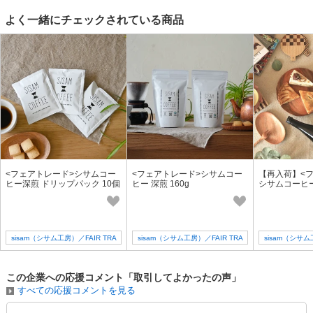
よく一緒にチェックされている商品
<フェアトレード>シサムコー
<フェアトレード>シサムコー
【再入荷】<
ヒー深煎 ドリップパック 10個
ヒー 深煎 160g
シサムコーヒ
セット
ース 4倍希釈 5
sisam（シサム工房）／FAIR TRA
sisam（シサム工房）／FAIR TRA
sisam（シサム
DE + design
DE + design
DE +
この企業への応援コメント「取引してよかったの声」
すべての応援コメントを見る