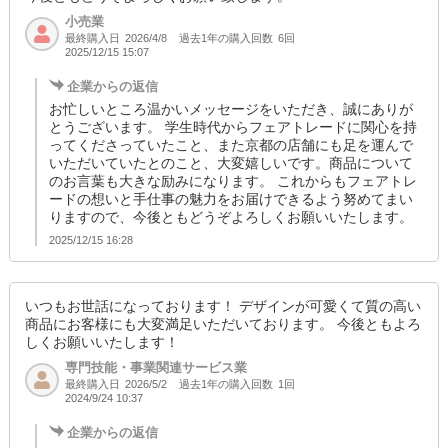
小売業
最終購入日
過去1年の購入回数
6回
2026/4/8
2025/12/15 15:07
企業からの返信
お忙しいところ温かいメッセージをいただき、誠にありが
とうございます。 学生時代からフェアトレードに関心を持
ってくださっていたこと、また京都の店舗にも足を運んで
いただいていたとのこと、大変嬉しいです。商品について
のお言葉も大きな励みになります。 これからもフェアトレ
ードの想いと手仕事の魅力をお届けできるよう努めてまい
りますので、今後ともどうぞよろしくお願いいたします。
2025/12/15 16:28
いつもお世話になっております！ デザインが可愛くて質の高い
商品にお客様にも大変満足いただいております。 今後ともよろ
しくお願いいたします！
専門技能・事業関連サービス業
最終購入日
過去1年の購入回数
1回
2026/5/2
2024/9/24 10:37
企業からの返信