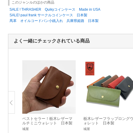
このジャンルのほかの商品
SALE ! THRASHER Quikyコインケース Made in USA
SALE! paul frank サークルコインケース 日本製
馬革 オイルコードバン小銭入れ 兵庫県姫路 日本製
よく一緒にチェックされている商品
ベストセラー！栃木レザーマ
栃木レザーフラップロング
ルチミニウォレット 日本製
ォレット 日本製
城屋
城屋