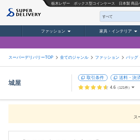
栃木レザー ボックス型コインケース 日本製
商品
すべて
ファッション
家具・インテリア
スーパーデリバリーTOP
全てのジャンル
ファッション
バッグ
取引条件
送料・決
城屋
4.6
（121件）
ス