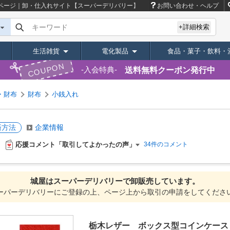
ページ｜卸・仕入れサイト【スーパーデリバリー】
お問い合わせ・ヘルプ
キーワード
+詳細検索
生活雑貨
電化製品
食品・菓子・飲料・
COUPON
送料無料クーポン発行中
入会特典
・財布
財布
小銭入れ
済方法
企業情報
応援コメント「取引してよかったの声」
34件のコメント
城屋は
スーパーデリバリーで
卸販売しています。
ーパーデリバリーにご登録の上、ページ上から取引の申請をしてくださ
栃木レザー ボックス型コインケース