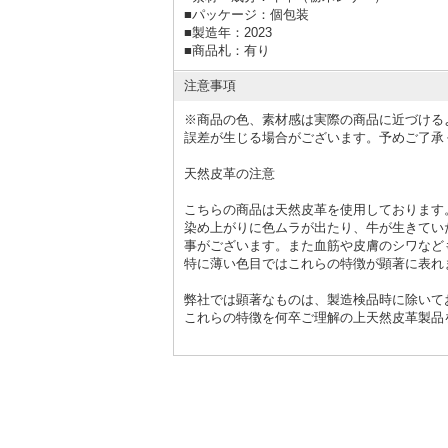
■
パッケージ：個包装
■
製造年：2023
■
商品札：有り
注意事項
※商品の色、素材感は実際の商品に近づける
誤差が生じる場合がございます。予めご了承
天然皮革の注意
こちらの商品は天然皮革を使用しております
染め上がりに色ムラが出たり、牛が生きてい
事がございます。また血筋や皮膚のシワなど
特に薄い色目ではこれらの特徴が顕著に表れ
弊社では顕著なものは、製造検品時に除いて
これらの特徴を何卒ご理解の上天然皮革製品