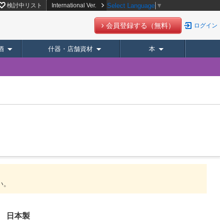
検討中リスト
International Ver.
Select Language
▼
会員登録する（無料）
ログイン
酒
什器・店舗資材
本
い。
 日本製