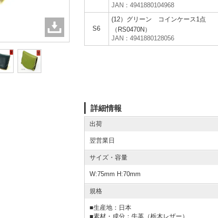
JAN：4941880104968
(12）グリーン コインケース1点
S6
（RS0470N）
JAN：4941880128056
詳細情報
出荷
翌営業日
サイズ・容量
W:75mm H:70mm
規格
■
生産地：日本
■
素材・成分：牛革（栃木レザー）