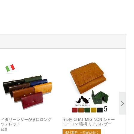
イタリーレザーがま口ロング
全5色 CHAT MIGINON シャー
ウォレット
ミニヨン 猫柄 リアルレザー
二つ折り財布 コンパクト 本革
城屋
送料無料
（cm0002）
一部地域を除く