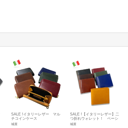
ウ
SALE !イタリーレザー マル
SALE !【イタリーレザー】二
チコインケース
つ折れウォレット！ ベーシ
ックハイクオリティな定番の
城屋
城屋
型です！