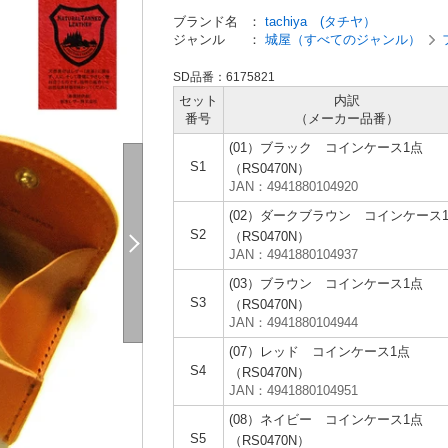
ブランド名
：
tachiya (タチヤ）
ジャンル
：
城屋（すべてのジャンル）
SD品番：6175821
セット
内訳
番号
（メーカー
品番）
(01）ブラック コインケース1点
S1
（RS0470N）
JAN：4941880104920
(02）ダークブラウン コインケース
S2
（RS0470N）
JAN：4941880104937
(03）ブラウン コインケース1点
S3
（RS0470N）
JAN：4941880104944
(07）レッド コインケース1点
S4
（RS0470N）
JAN：4941880104951
(08）ネイビー コインケース1点
S5
（RS0470N）