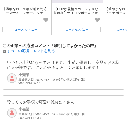
【繊細なローズ柄が魅力的♪】
【POPな花柄＆ゴージャスな
【華やかなロ
ローズナイロンボディタオル
薔薇柄】ナイロンボディタオ
ブーケ ボディ
ル
コージカンパニー
コージカンパニー
コージ
この企業への応援コメント「取引してよかったの声」
すべての応援コメントを見る
いつもお世話になっております。 出荷が迅速し、商品がお客様
に大好評です。 これからもよろしくお願いします！
小売業
最終購入日
過去1年の購入回数
3回
2026/7/12
2025/3/16 09:14
珍しくてお手頃で可愛い雑貨たくさん
小売業
最終購入日
過去1年の購入回数
0回
2025/4/22
2025/3/14 13:33