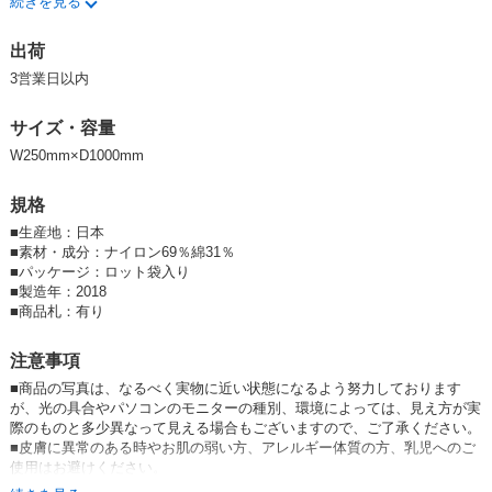
続きを見る
★日本製★
出荷
3営業日以内
サイズ・容量
W250mm×D1000mm
規格
■
生産地：日本
■
素材・成分：ナイロン69％綿31％
■
パッケージ：ロット袋入り
■
製造年：2018
■
商品札：有り
注意事項
■商品の写真は、なるべく実物に近い状態になるよう努力しております
が、光の具合やパソコンのモニターの種別、環境によっては、見え方が実
際のものと多少異なって見える場合もございますので、ご了承ください。
■皮膚に異常のある時やお肌の弱い方、アレルギー体質の方、乳児へのご
使用はお避けください。
■ご使用後はよくすすいで水気を切って乾かしておいてください。