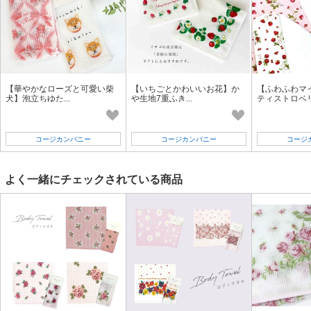
【華やかなローズと可愛い柴
【いちごとかわいいお花】か
【ふわふわマ
犬】泡立ちゆた...
や生地7重ふき...
ティストロベリ.
コージカンパニー
コージカンパニー
コージ
よく一緒にチェックされている商品