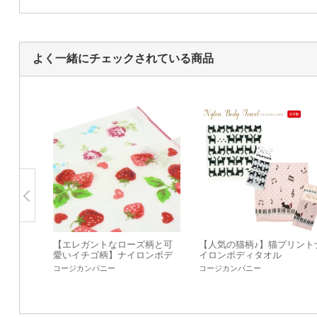
よく一緒にチェックされている商品
【エレガントなローズ柄と可
【人気の猫柄♪】猫プリント
愛いイチゴ柄】ナイロンボデ
イロンボディタオル
ィタオル
コージカンパニー
コージカンパニー