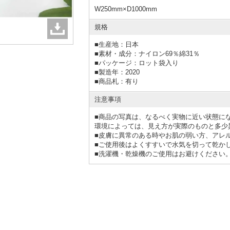
W250mm×D1000mm
規格
■
生産地：日本
■
素材・成分：ナイロン69％綿31％
■
パッケージ：ロット袋入り
■
製造年：2020
■
商品札：有り
注意事項
■商品の写真は、なるべく実物に近い状態に
環境によっては、見え方が実際のものと多少
■皮膚に異常のある時やお肌の弱い方、アレ
■ご使用後はよくすすいで水気を切って乾か
■洗濯機・乾燥機のご使用はお避けください