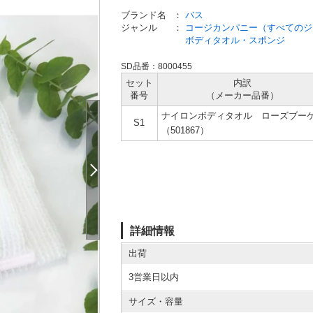
ブランド名
：
バス
ジャンル
：
コージカンパニー（すべてのジ
ボディタオル・スポンジ
SD品番：8000455
セット
内訳
番号
（メーカー
品番）
ナイロンボディタオル ローズブー
S1
（501867）
詳細情報
出荷
3営業日以内
サイズ・容量