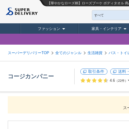
【華やかなローズ柄】ローズブーケ ボディタオル
商
すべて
ファッション
家具・インテリア
スーパーデリバリーTOP
全てのジャンル
生活雑貨
バス・トイ
取引条件
送料
コージカンパニー
4.6
（22件）
ス