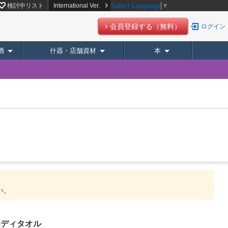
検討中リスト
International Ver.
Select Language
▼
会員登録する（無料）
ログイン
酒
什器・店舗資材
本
い。
ボディタオル