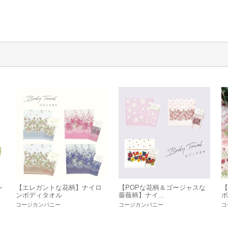
ン
【エレガントな花柄】ナイロ
【POPな花柄＆ゴージャスな
【
ンボディタオル
薔薇柄】ナイ...
ボ
コージカンパニー
コージカンパニー
コ