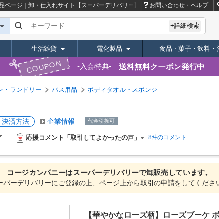
品ページ｜卸・仕入れサイト【スーパーデリバリー】
お問い合わせ・ヘルプ
キーワード
+詳細検索
生活雑貨
電化製品
食品・菓子・飲料・
COUPON
送料無料クーポン発行中
入会特典
レ・ランドリー
バス用品
ボディタオル・スポンジ
・決済方法
企業情報
代金引換可
応援コメント「取引してよかったの声」
8件のコメント
コージカンパニーは
スーパーデリバリーで
卸販売しています。
ーパーデリバリーにご登録の上、ページ上から取引の申請をしてくださ
【華やかなローズ柄】ローズブーケ 