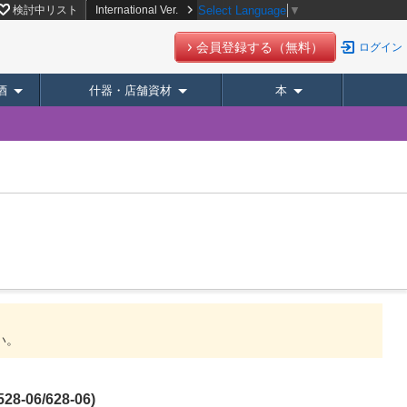
検討中リスト
International Ver.
Select Language
▼
会員登録する（無料）
ログイン
酒
什器・店舗資材
本
い。
6/628-06)