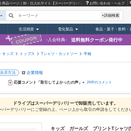
)
商品ページ｜卸・仕入れサイト【スーパーデリバリー】
お問い合わせ・ヘルプ
キーワード
+詳細検索
生活雑貨
電化製品
食品・菓子・飲料・
COUPON
送料無料クーポン発行中
入会特典
・キッズ
トップス
Tシャツ・カットソー
半袖
決済方法
企業情報
応援コメント「取引してよかったの声」
26件のコメント
ドライブは
スーパーデリバリーで
卸販売しています。
ーパーデリバリーにご登録の上、ページ上から取引の申請をしてくださ
キッズ ガールズ プリントTシャツ(528-0