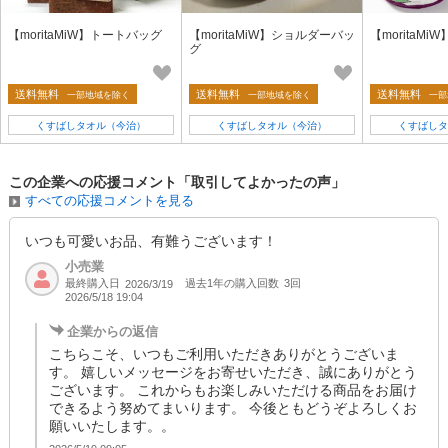
【moritaMiW】トートバッグ
【moritaMiW】ショルダーバッ
【moritaM
グ
送料無料
送料無料
送料無料
一部地域を除く
一部地域を除く
一部
くすばしタオル（今治）
くすばしタオル（今治）
くすばしタ
この企業への応援コメント「取引してよかったの声」
すべての応援コメントを見る
いつも可愛いお品、有難うございます！
小売業
最終購入日
過去1年の購入回数
3回
2026/3/19
2026/5/18 19:04
企業からの返信
こちらこそ、いつもご利用いただきありがとうございま
す。 嬉しいメッセージをお寄せいただき、誠にありがとう
ございます。 これからもお楽しみいただける商品をお届け
できるよう努めてまいります。 今後ともどうぞよろしくお
願いいたします。。