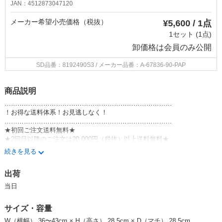
JAN：4512873047120
メーカー希望小売価格（税抜）
¥5,600 / 1点
1セット (1点)
卸価格は
会員のみ公開
SD品番：8192490S3
/ メーカー品番：A-67836-90-PAP
商品説明
……………………………………………………………………
！お得な送料体系！お見逃しなく！
……………………………………………………………………
★初回ご注文送料無料★
★2回目以降のご注文は20,000円（税抜）以上送料無料★
（北海道・東北・沖縄・離島のお客様を除く）
続きを見る
なお、海外発送（SD export）は対象外です。
……………………………………………………………………
出荷
■ブランド/シリーズ紹介 ＜MiW style＞
詩画作家moritaMiW ×タオルメーカー楠橋紋織コラボブランド
当日
MiWさんのちょっと不思議であったかな絵とポエムが
タオルやハンカチ、くらしのアクセントになるものたちに映しだされま
サイズ・容量
す。
毎日がもっとオシャレにハッピーに。しあわせの時間が流れます。
W（横幅） 36〜43cm × H（高さ） 28.5cm × D（マチ） 28.5cm