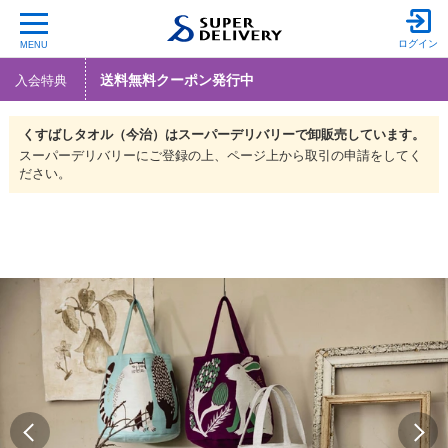
ログイン
MENU
送料無料クーポン発行中
入会特典
くすばしタオル（今治）は
スーパーデリバリーで
卸販売しています。
スーパーデリバリーにご登録の上、ページ上から取引の申請をしてく
ださい。