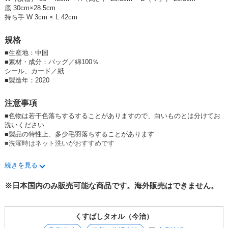
底 30cm×28.5cm
■moritaMiWブランドからトートバッグ（ポエム付き）が新登場です。
持ち手 W 3cm × L 42cm
MiWさんの不思議な絵の世界から表裏違う絵で
ほら、あの子やこの子、大人びた目で生き物たちが話しかけてきます。
規格
コロリンとした愛おしいカタチのトートバッグは
しっかり織り上げた厚手の記事に上品なカラーの裏地付き。
■
生産地：中国
コットン100％だから肌触りも心地いい仕上がりです。
■
素材・成分：バッグ／綿100％
肩掛けピタッと丁度いい、置いてコロリン可愛い、中身タップリ都合いい
シール、カード／紙
大小二つに分かれたふちポケットはMiWさんのおすすめです。
■
製造年：2020
★
POPはこちら
注意事項
■
moritaMiW マチ付きポーチ(ウ・ネコ・ウサギ)はこちらから
■色物は若干色落ちするすることがありますので、白いものとは分けてお
洗いください
【関連商品】
■製品の特性上、多少毛羽落ちすることがあります
■
moritaMiW トートバック(タコ・クスクス・ヤギ)はこちらから
■洗濯時はネット洗いがおすすめです
■
moritaMiW マチ付きポーチ(タコ・クスクス・ヤギ)はこちらから
■
moritaMiW ガーゼタオルハンカチ(トートバック柄)はこちらから
■出荷について
続きを見る
在庫がある商品に関しましては、昼12時までのご注文は当日出荷させてい
ただきます。
※日本国内のみ販売可能な商品です。海外販売はできません。
昼12時以降のご注文は、翌営業日の出荷となります。
くすばしタオル（今治）