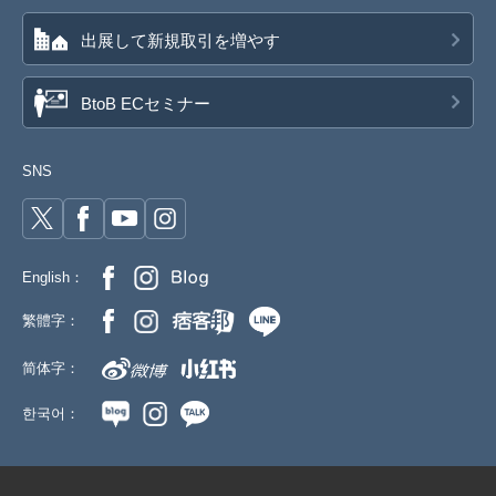
出展して新規取引を増やす
BtoB ECセミナー
SNS
English：
繁體字：
简体字：
한국어：