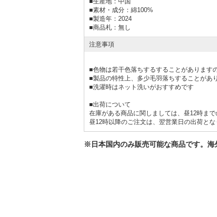
■
生産地：中国
■
素材・成分：綿100%
■
製造年：2024
■
商品札：無し
注意事項
■色物は若干色落ちするすることがあります
■製品の特性上、多少毛羽落ちすることがあ
■洗濯時はネット洗いがおすすめです
■出荷について
在庫がある商品に関しましては、昼12時ま
昼12時以降のご注文は、翌営業日の出荷とな
※日本国内のみ販売可能な商品です。海