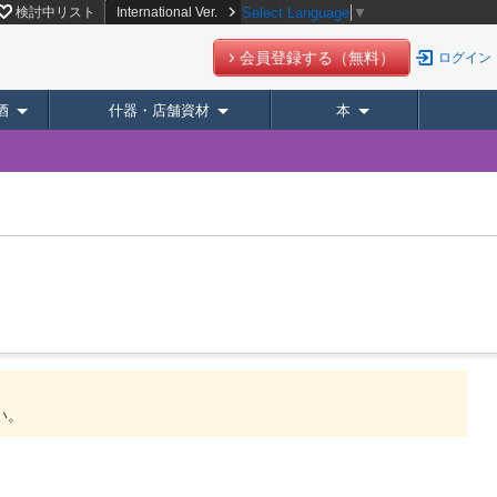
検討中リスト
International Ver.
Select Language
▼
会員登録する（無料）
ログイン
酒
什器・店舗資材
本
。
い。