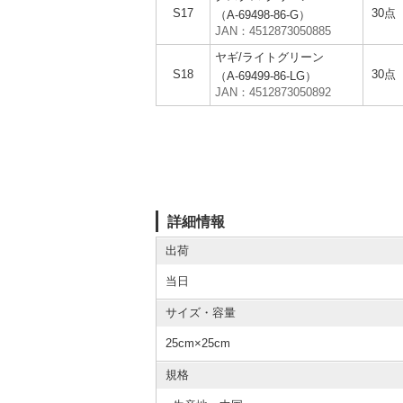
S17
30点
（A-69498-86-G）
JAN：4512873050885
ヤギ/ライトグリーン
S18
30点
（A-69499-86-LG）
JAN：4512873050892
詳細情報
出荷
当日
サイズ・容量
25cm×25cm
規格