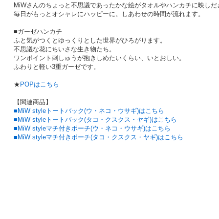
MiWさんのちょっと不思議であったかな絵がタオルやハンカチに映しだ
毎日がもっとオシャレにハッピーに。しあわせの時間が流れます。
■ガーゼハンカチ
ふと気がつくとゆっくりとした世界がひろがります。
不思議な花にちいさな生き物たち。
ワンポイント刺しゅうが抱きしめたいくらい、いとおしい。
ふわりと軽い3重ガーゼです。
★
POPはこちら
【関連商品】
■
MiW styleトートバック(ウ・ネコ・ウサギ)
はこちら
■MiW styleトートバック(タコ・クスクス・ヤギ)はこちら
■MiW styleマチ付きポーチ(ウ・ネコ・ウサギ)はこちら
■MiW styleマチ付きポーチ(タコ・クスクス・ヤギ)はこちら