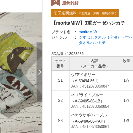
服飾雑貨
初回送料無料
※北海道・沖縄・離島を除く
【moritaMiW】3重ガーゼハンカチ
ブランド名
：
moritaMiW
ジャンル
：
くすばしタオル（今治）（すべ
タオルハンカチ
SD品番：12023536
セット
内訳
数量
番号
（メーカー
品番）
ウ/アイボリー
S1
1点
（A-69494-86-I）
JAN：4512873050847
ネコ/ライトブルー
S2
1点
（A-69495-86-LB）
JAN：4512873050854
ハナウサギ/パープル
S3
1点
（A-69496-86-PAP）
JAN：4512873050861