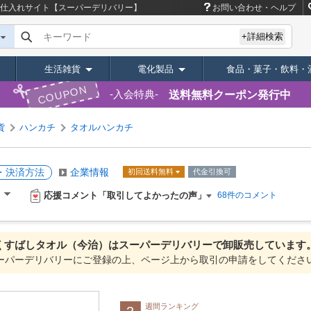
仕入れサイト【スーパーデリバリー】
お問い合わせ・ヘルプ
キーワード
+詳細検索
生活雑貨
電化製品
食品・菓子・飲料・
COUPON
送料無料クーポン発行中
入会特典
貨
ハンカチ
タオルハンカチ
・決済方法
企業情報
初回送料無料
代金引換可
応援コメント「取引してよかったの声」
）
68件のコメント
くすばしタオル（今治）は
スーパーデリバリーで
卸販売しています
ーパーデリバリーにご登録の上、ページ上から取引の申請をしてくださ
週間ランキング