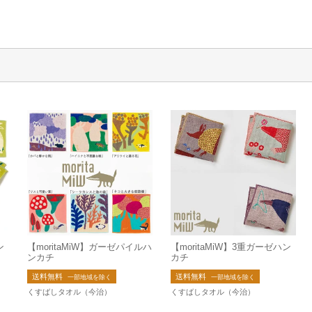
ン
【moritaMiW】ガーゼパイルハ
【moritaMiW】3重ガーゼハン
ンカチ
カチ
送料無料
送料無料
一部地域を除く
一部地域を除く
くすばしタオル（今治）
くすばしタオル（今治）