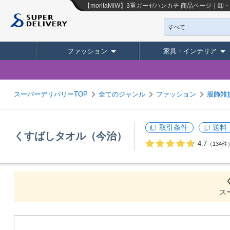
【moritaMiW】3重ガーゼハンカチ
商品ページ｜卸・
すべて
ファッション
家具・インテリア
スーパーデリバリーTOP
全てのジャンル
ファッション
服飾雑
取引条件
送料
くすばしタオル（今治）
4.7
（134件
ス