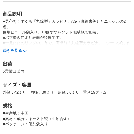
商品説明
■男心をくすぐる「丸線型」カラビナ。AG（真鍮古美）とニッケルの2
色。
個別ビニール袋入り。10個ずつをソフト包装紙で包装。
■バフ磨きにより表面が綺麗です。
■一見ただのリングのようで、高機能「丸線型カラビナ」。ジーンズにそ
のまま付けられ、「キーリング」として使用できます。
続きを見る
■用途多様なキャスト「丸線カラビナ」。発想自由にイメージが広がるパ
ーツです。
出荷
■新型の「大」サイズの外径は42mmで、ちょうど使いやすいサイズ。
5営業日以内
※Niメッキ商品が新価格になりました。（2024.4.22)
AGメッキ商品が新価格になりました。（2024.12.5）
サイズ・容量
外径：42ミリ 内径：30ミリ 線径：6ミリ 重さ19グラム
（注）画像のカギおよび亀・プレート等はイメージのためのものです。こ
ちらは付属しません。
規格
■
生産地：中国
■
素材・成分：キャスト製（亜鉛合金）
■
パッケージ：個別袋入り