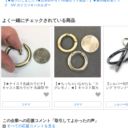
【★値下げしました !!★お求めやすい50個セット新設！】★紫外線対策グッ
ズ UV ガイコツキーホルダー
よく一緒にチェックされている商品
【★ナイス !! 丸線カラビナ】
【★ちっちゃいながらも「ス
【シルバー92
キャスト製カラビナ 丸線型 中
グレモノ」★】キャスト製カ
ング ラウンド
(35mm)
ラビナ 丸線型 小 (25mm)
リッシュ ＜磨
げ＞
コヤマ
コヤマ
シルバー9
この企業への応援コメント「取引してよかったの声」
すべての応援コメントを見る