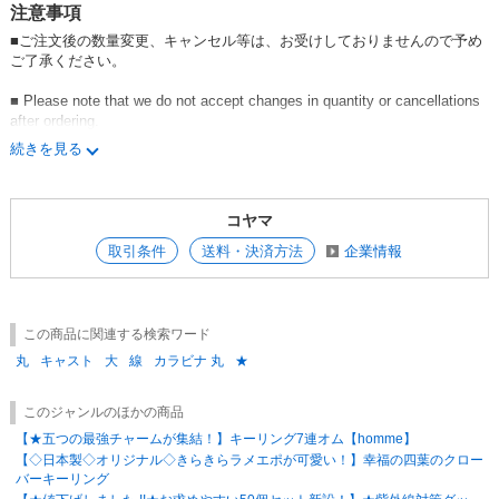
注意事項
■ご注文後の数量変更、キャンセル等は、お受けしておりませんので予め
ご了承ください。
■ Please note that we do not accept changes in quantity or cancellations
after ordering.
続きを見る
■一般卸と共用在庫の為、急遽在庫切れする場合がありますのでご了承く
ださい。
コヤマ
取引条件
送料・決済方法
企業情報
この商品に関連する検索ワード
丸
キャスト
大
線
カラビナ 丸
★
このジャンルのほかの商品
【★五つの最強チャームが集結！】キーリング7連オム【homme】
【◇日本製◇オリジナル◇きらきらラメエポが可愛い！】幸福の四葉のクロー
バーキーリング