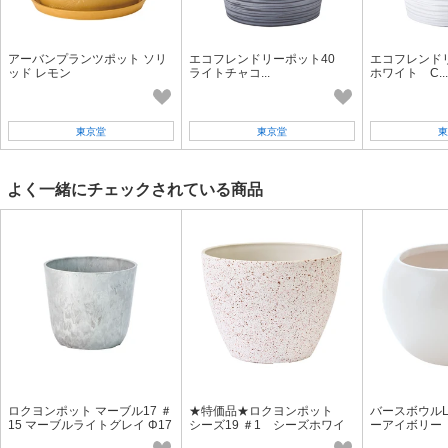
アーバンプランツポット ソリ
エコフレンドリーポット40
エコフレンド
ッド レモン
ライトチャコ...
ホワイト C...
東京堂
東京堂
東
よく一緒にチェックされている商品
ロクヨンポット マーブル17 ＃
★特価品★ロクヨンポット
バースボウルL
15 マーブルライトグレイ Φ17
シーズ19 ＃1 シーズホワイ
ーアイボリー
×H15cm GS006400-015
ト Φ19×H14．5cm GS006408
ーベース