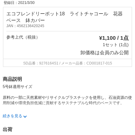
登録日：2021/3/30
エコフレンドリーポット18 ライトチャコール 花器
ベース 鉢カバー
JAN：4562136420245
参考上代（税抜）
¥1,100 / 1点
1セット (1点)
卸価格は
会員のみ公開
SD品番：9276164S1
/ メーカー品番：CD001817-015
商品説明
5号鉢適用サイズ
原料の一部に天然素材やリサイクルプラスチックを使用し、石油資源の使
用削減や環境負担低減に貢献するサステナブルな時代のベースです。
※エコフレンドリーポットはプラスチック、石材粉を混合したリサイクル
続きを見る
ポットです。
適度な弾力性があり、破損しにくく、同じサイズの陶器と比較しても軽く
出荷
使いやすいです。