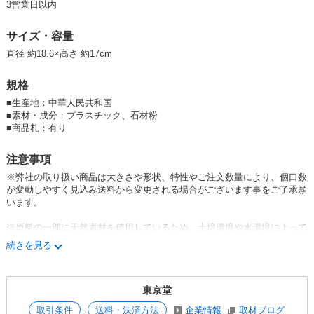
3営業日以内
サイズ：直径 約18.6×高さ 約17cm
サイズ・容量
内側に突起が3箇所付いていています。
直径 約18.6×高さ 約17cm
【 東京堂のフラワーベース一覧はコチラをクリック 】
リサイクル サス
規格
ティナブル 持続可能 エコ
■
生産地：中華人民共和国
■
素材・成分：プラスチック、石材粉
エコフレンドリー
■
商品札：有り
注意事項
※弊社の取り扱い商品は大きさや形状、特性やご注文数量により、個口数
が変動しやすく見込み送料から変更される場合がございます事をご了承願
います。
※原料の一部に天然素材を使用しているため、土壌環境や水環境によって
生分解が始まり、形状が変わることがあります。
続きを見る
また、色が変化する可能性があります。
東京堂
取引条件
送料・決済方法
企業情報
取材ブログ