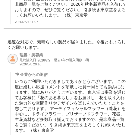
非商品一覧をご覧ください。 2026年秋冬新商品も入荷して
おりますので、ぜひご覧ください。 引き続き東京堂をよろ
しくお願いいたします。 （株）東京堂
2026/7/27 11:57
迅速な対応で、素晴らしい製品が届きました。今後ともよろし
くお願いします。
理容・美容業
最終購入日
過去1年の購入回数
3回
2026/7/2
2026/5/8 20:16
企業からの返信
いつもご利用いただきましてありがとうございます。 この
度は嬉しい応援コメントを頂戴し社員一同とても励みにな
ります。誠にありがとうございます。 東京堂は事業を通じ
てお客様に「花のある暮らし」をお届けし、花を取り入れ
た魅力的な空間作りやデザインを楽しんでいただくことを
志しております。 アーティフィシャルフラワー（造花）を
中心に、ドライフラワー、プリザーブドフラワー、花器、
生花資材など多数取り揃えておりますので、是非商品一覧
をご覧ください。 引き続き東京堂をよろしくお願いいたし
ます。 （株）東京堂