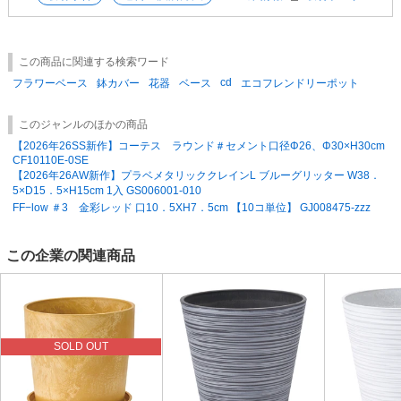
この商品に関連する検索ワード
cd
フラワーベース
鉢カバー
花器
ベース
エコフレンドリーポット
このジャンルのほかの商品
【2026年26SS新作】コーテス ラウンド＃セメント口径Φ26、Φ30×H30cm
CF10110E-0SE
【2026年26AW新作】プラベメタリッククレインL ブルーグリッター W38．
5×D15．5×H15cm 1入 GS006001-010
FF−low ＃3 金彩レッド 口10．5XH7．5cm 【10コ単位】 GJ008475-zzz
この企業の関連商品
SOLD OUT