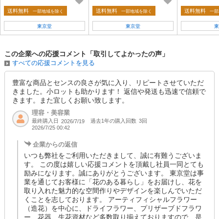
-001
送料無料
送料無料
送料無料
一部地域を除く
一部地域を除く
一部
東京堂
東京堂
東
この企業への応援コメント「取引してよかったの声」
すべての応援コメントを見る
豊富な商品とセンスの良さが気に入り、リピートさせていただ
きました。小ロットも助かります！ 返信や発送も迅速で信頼で
きます。また宜しくお願い致します。
理容・美容業
最終購入日
過去1年の購入回数
3回
2026/7/19
2026/7/25 00:42
企業からの返信
いつも弊社をご利用いただきまして、誠に有難うございま
す。 この度は嬉しい応援コメントを頂戴し社員一同とても
励みになります。誠にありがとうございます。 東京堂は事
業を通じてお客様に「花のある暮らし」をお届けし、花を
取り入れた魅力的な空間作りやデザインを楽しんでいただ
くことを志しております。 アーティフィシャルフラワー
（造花）を中心に、ドライフラワー、プリザーブドフラワ
ー、花器、生花資材など多数取り揃えておりますので、是