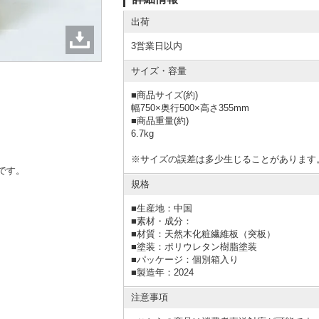
出荷
3営業日以内
サイズ・容量
■商品サイズ(約)
幅750×奥行500×高さ355mm
■商品重量(約)
6.7kg
※サイズの誤差は多少生じることがあります
です。
規格
■
生産地：中国
■
素材・成分：
■材質：天然木化粧繊維板（突板）
■塗装：ポリウレタン樹脂塗装
■
パッケージ：個別箱入り
■
製造年：2024
注意事項