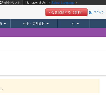
イト【スーパーデリバリー】
検討中リスト
International Ver.
Select Language
▼
会員登録する（無料）
ログイン
酒
什器・店舗資材
本
い。