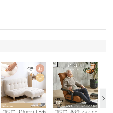
【直送可】【2点セット】Moln
【直送可】 座椅子 フロアチェ