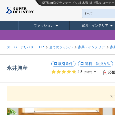
幅75cm◎グランテーブル 机 木製 折り畳み ローテー
すべて
ファッション
家具・インテリア
スーパーデリバリーTOP
全てのジャンル
家具・インテリア
家
取引条件
送料・決済方法
永井興産
4.8
応援
（40件）
ス