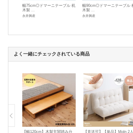
幅75cm◎ドマーニテーブル 机
幅90cm◎ドマーニテーブル 
木製 ...
木製 ...
永井興産
永井興産
よく一緒にチェックされている商品
【幅120cm】木製玄関踏み台
【直送可】【単品】Moln 2