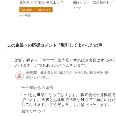
北欧風 玄関 収納 天然木 木目
掛けソファ【送料無料】
収納 ワイド 大きい 段差軽減
イーナ
送料無料
完成品
一部地域を除く
永井興産
この企業への応援コメント「取引してよかったの声」
対応が迅速・丁寧です。販売店とすればお客様にすばやく
かります。いつもありがとうございます。
小売業
最終購入日
過去1年の購入回数
3回
2026/8/3
2025/2/27 10:18
企業からの返信
いつもお世話になっております。 株式会社永井興産で
ざいます。 今後とも柔軟で迅速な対応でご満足いただ
しております。 どうぞよろしくお願いいたします。
2025/2/27 10:42