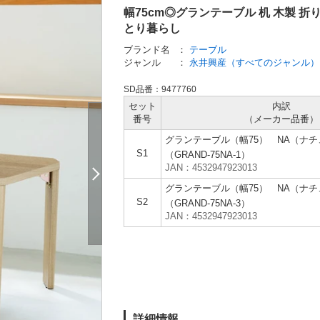
幅75cm◎グランテーブル 机 木製 折
とり暮らし
ブランド名
：
テーブル
ジャンル
：
永井興産（すべてのジャンル）
SD品番：9477760
セット
内訳
番号
（メーカー
品番）
グランテーブル（幅75） NA（ナチ
S1
（GRAND-75NA-1）
JAN：4532947923013
グランテーブル（幅75） NA（ナチ
S2
（GRAND-75NA-3）
JAN：4532947923013
詳細情報