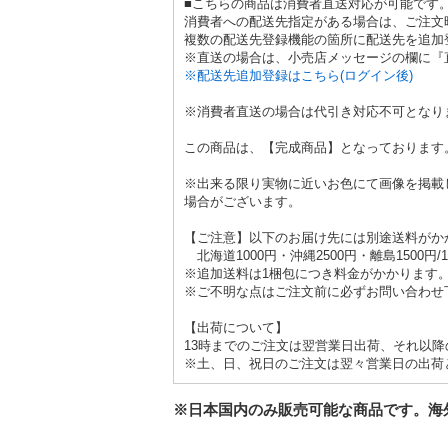
■こちらの商品は消費者直送対応が可能です
消費者への配送先指定がある場合は、ご注文
複数の配送先登録機能の箇所に配送先を追加
※直送の場合は、小売店メッセージの欄に『
※配送先追加登録はこちら(ログイン後)
※消費者直送の場合は代引き対応不可となり
この商品は、
【完成商品】
となっております
※出来る限り実物に近いお色にて画像を掲載
場合がございます。
【ご注意】以下のお届け先には別途送料がか
北海道1000円・沖縄2500円・離島1500円
※追加送料は1梱包につき料金がかかります
※ご不明な点はご注文前に必ずお問い合わせ
【出荷について】
13時までのご注文は翌営業日出荷、それ以
※土、日、祝日のご注文は翌々営業日の出荷
※日本国内のみ販売可能な商品です。海