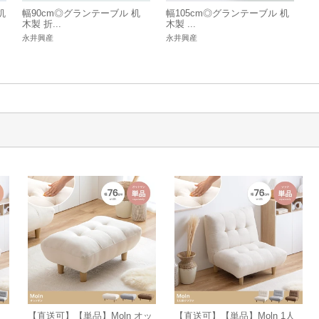
机
幅90cm◎グランテーブル 机
幅105cm◎グランテーブル 机
木製 折...
木製 ...
永井興産
永井興産
人
【直送可】【単品】Moln オッ
【直送可】【単品】Moln 1人