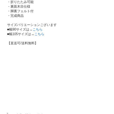
・折りたたみ可能
・裏面木目仕様
・脚裏フェルト付
・完成商品
サイズバリエーションございます
■幅90サイズは→
こちら
■幅105サイズは→
こちら
【直送可/送料無料】