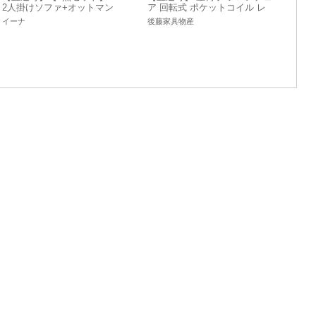
2人掛けソファ+オットマン
ア 回転式 ポケットコイル レ
【送料無料】
バー式
イーナ
後藤家具物産