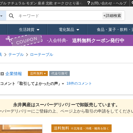
ブル ナチュラル モダン 座卓 北欧 オーク ひとり暮らし
商品ページ｜卸・仕入れサ
お問い合わせ・ヘルプ
キーワード
+詳細検索
生活雑貨
電化製品
食品・菓子・飲料・
COUPON
送料無料クーポン発行中
入会特典
具
テーブル
ローテーブル
企業情報
送料無料
代金引換可
コメント「取引してよかったの声」
18件のコメント
永井興産は
スーパーデリバリーで
卸販売しています。
ーパーデリバリーにご登録の上、ページ上から取引の申請をしてくださ
送料無料
※北海道・沖縄・離島を除く