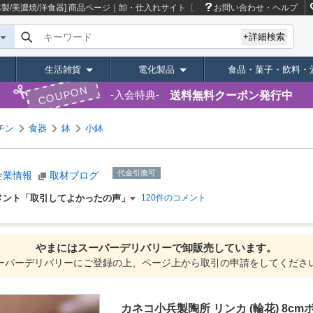
本製/美濃焼/洋食器]
商品ページ｜卸・仕入れサイト【スーパーデリバリー】
お問い合わせ・ヘルプ
キーワード
+詳細検索
生活雑貨
電化製品
食品・菓子・飲料・
COUPON
送料無料クーポン発行中
入会特典
チン
食器
鉢
小鉢
代金引換可
企業情報
取材ブログ
メント「取引してよかったの声」
120件のコメント
やまには
スーパーデリバリーで
卸販売しています。
ーパーデリバリーにご登録の上、ページ上から取引の申請をしてくださ
カネコ小兵製陶所 リンカ (輪花) 8cm