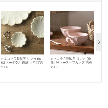
カネコ小兵製陶所 リンカ (輪
カネコ小兵製陶所 リンカ (輪
花) 8cmボウル 白練[日本製/美
花) 14.5cmスープカップ 桃練
濃焼/洋食器]
[日本製/美濃焼/洋食器]
やまに
やまに