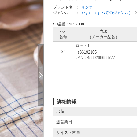
ブランド名
：
リンカ
ジャンル
：
やまに（すべてのジャンル）
SD品番：9697088
セット
内訳
番号
（メーカー
品番）
ロット1
S1
（86192105）
JAN：4580268688777
詳細情報
出荷
翌営業日
サイズ・容量