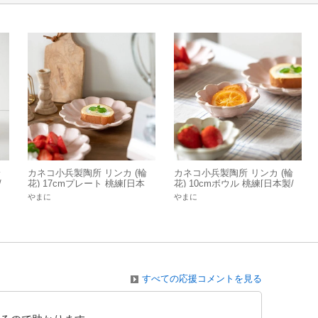
輪
カネコ小兵製陶所 リンカ (輪
カネコ小兵製陶所 リンカ (輪
/
花) 17cmプレート 桃練[日本
花) 10cmボウル 桃練[日本製/
製/美濃焼/洋食器]
美濃焼/洋食器]
やまに
やまに
すべての応援コメントを見る