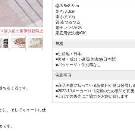
幅/8.5x8.5cm
高さ/3.3cm
重さ/約70g
質感/つるつる
電子レンジ/OK
※購入前の画像転載禁止
家庭用食洗機/OK
規格
■
生産地：日本
■
素材・成分：磁器/美濃焼(日本製)
■
パッケージ：個別箱なし
注意事項
■商品画像に写っている撮影用小物は付属し
落ち着く器です。
■2022/10メーカーロゴ刷新のため裏印
■上代での販売にご協力をお願い致します
かに、そしてキュートに仕
めです。