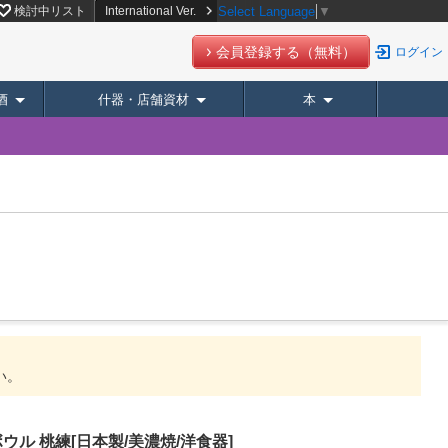
検討中リスト
International Ver.
Select Language
▼
会員登録する（無料）
ログイン
酒
什器・店舗資材
本
い。
ボウル 桃練[日本製/美濃焼/洋食器]