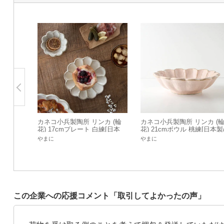
カネコ小兵製陶所 リンカ (輪
カネコ小兵製陶所 リンカ (
花) 17cmプレート 白練[日本
花) 21cmボウル 桃練[日本製
製/美濃焼/洋食器]
美濃焼/洋食器]
やまに
やまに
この企業への応援コメント「取引してよかったの声」