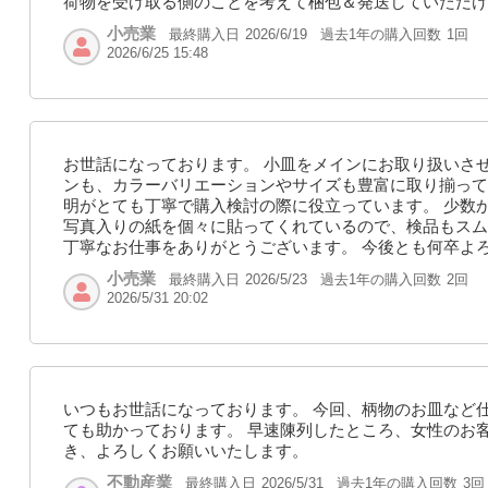
荷物を受け取る側のことを考えて梱包＆発送していただけ
小売業
最終購入日
過去1年の購入回数
1回
2026/6/19
2026/6/25 15:48
お世話になっております。 小皿をメインにお取り扱いさ
ンも、カラーバリエーションやサイズも豊富に取り揃って
明がとても丁寧で購入検討の際に役立っています。 少数
写真入りの紙を個々に貼ってくれているので、検品もスム
丁寧なお仕事をありがとうございます。 今後とも何卒よ
小売業
最終購入日
過去1年の購入回数
2回
2026/5/23
2026/5/31 20:02
いつもお世話になっております。 今回、柄物のお皿など
ても助かっております。 早速陳列したところ、女性のお
き、よろしくお願いいたします。
不動産業
最終購入日
過去1年の購入回数
3回
2026/5/31