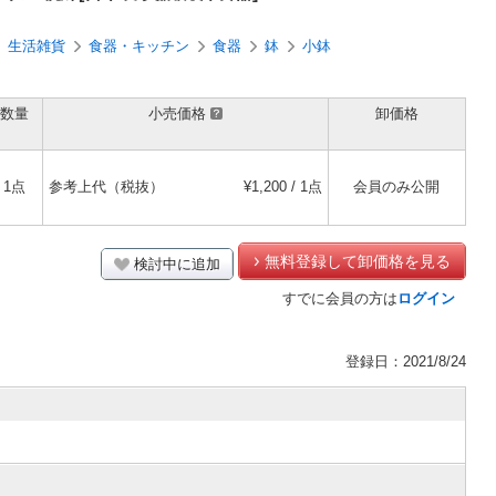
生活雑貨
食器・キッチン
食器
鉢
小鉢
数量
小売価格
卸価格
1点
参考上代（税抜）
¥1,200 / 1点
会員のみ公開
無料登録して卸価格を見る
検討中に追加
すでに会員の方は
ログイン
登録日：2021/8/24