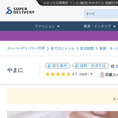
カネコ小兵製陶所 リンカ (輪花) 8cmボウル 桃練[日
すべて
ファッション
家具・インテリア
スーパーデリバリーTOP
全てのジャンル
生活雑貨
食器・キッ
取引条件
送料・決済方法
やまに
4.7
応援コ
（266件）
ス