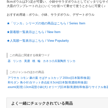
8cmボウルは3つ足が可愛い、小鉢やサラダボウルとしてピッタリなサ
大皿のワンプレートの上にいくつか並べて乗せて使うとさらに可愛く♪
おすすめ用途：ボウル、小鉢、サラダボウル、デザートボウル
★「リンカ」シリーズの他の商品はこちら / Series Item
★新着順一覧表示はこちら / New Item
★人気順一覧表示はこちら / View Popularity
この商品に関連する検索ワード
器
リンカ
美濃
桃
輪
カネコ小兵製陶所 リンカ
このジャンルのほかの商品
アワサカ コモン 麻の葉 そばチョコカップ 200cc[日本製/和食器]
和モダン 角小付 白マット赤点紋 8.5cm[日本製/美濃焼/和食器]
asumi(彩澄) 13cm花型小鉢(大) オリーブ[日本製/美濃焼/和食器/リサイクル食器
よく一緒にチェックされている商品