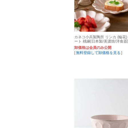
カネコ小兵製陶所 リンカ (輪花) 
ート 桃練[日本製/美濃焼/洋食器
卸価格は会員のみ公開
[
無料登録して卸価格を見る
]