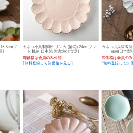
5.5cmプ
カネコ小兵製陶所 リンカ (輪花) 24cmプレ
カネコ小兵製陶所 リ
器]
ート 桃練[日本製/美濃焼/洋食器]
ート 白練[日本製/
卸価格は会員のみ公開
卸価格は会員のみ
[
無料登録して卸価格を見る
]
[
無料登録して卸