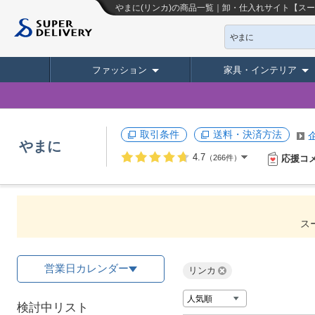
やまに(リンカ)の商品一覧｜卸・仕入れサイト【ス
やまに
ファッション
家具・インテリア
取引条件
送料・決済方法
やまに
4.7
応援コ
（266件）
ス
営業日カレンダー
リンカ
検討中リスト