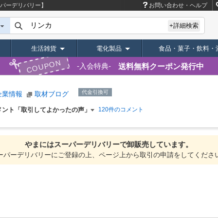
ーパーデリバリー】
お問い合わせ・ヘルプ
+詳細検索
生活雑貨
電化製品
食品・菓子・飲料・
COUPON
送料無料クーポン発行中
入会特典
代金引換可
企業情報
取材ブログ
メント「取引してよかったの声」
120件のコメント
やまには
スーパーデリバリーで
卸販売しています。
ーパーデリバリーにご登録の上、ページ上から取引の申請をしてくださ