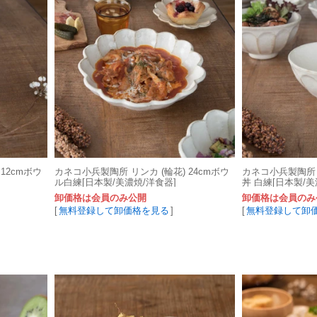
12cmボウ
カネコ小兵製陶所 リンカ (輪花) 24cmボウ
カネコ小兵製陶所 リ
ル白練[日本製/美濃焼/洋食器]
丼 白練[日本製/美
卸価格は会員のみ公開
卸価格は会員のみ
[
無料登録して卸価格を見る
]
[
無料登録して卸