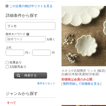
この企業の検討中リストを見る
詳細条件から探す
除外キーワード
を除く
上代
円～
円
在庫あり
1点販売あり
カネコ小兵製陶所 リンカ (輪花)
白練[日本製/美濃焼/洋食器]
検索する
卸価格は会員のみ公開
[
無料登録して卸価格を見る
]
条件をリセット
ジャンルから探す
すべて