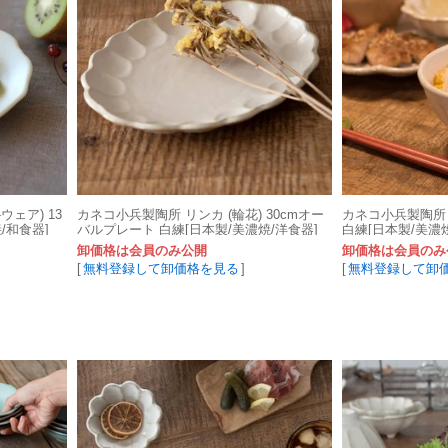
-ウェア) 13
カネコ小兵製陶所 リンカ (輪花) 30cmオー
カネコ小兵製陶所 リ
/和食器]
バルプレート 白練[日本製/美濃焼/洋食器]
白練[日本製/美濃焼
卸価格は会員のみ公開
卸価格は会員のみ
[
無料登録して卸価格を見る
]
[
無料登録して卸