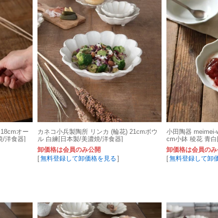
18cmオー
カネコ小兵製陶所 リンカ (輪花) 21cmボウ
小田陶器 meimei-
/洋食器]
ル 白練[日本製/美濃焼/洋食器]
cm小鉢 稜花 青白
卸価格は会員のみ公開
卸価格は会員のみ
[
無料登録して卸価格を見る
]
[
無料登録して卸