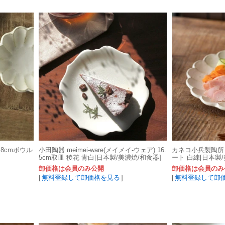
 8cmボウル
小田陶器 meimei-ware(メイメイ-ウェア) 16.
カネコ小兵製陶所 リ
5cm取皿 稜花 青白[日本製/美濃焼/和食器]
ート 白練[日本製/
卸価格は会員のみ公開
卸価格は会員のみ
[
無料登録して卸価格を見る
]
[
無料登録して卸