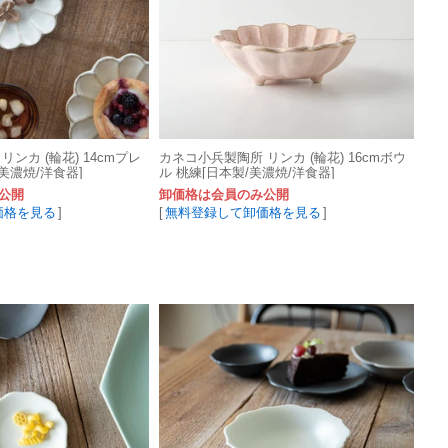
ンカ (輪花) 14cmプレ
カネコ小兵製陶所 リンカ (輪花) 16cmボウ
美濃焼/洋食器]
ル 桃練[日本製/美濃焼/洋食器]
公開
卸価格は会員のみ公開
価格を見る
]
[
無料登録して卸価格を見る
]