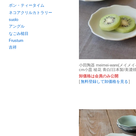
ボン・ティータイム
ネコアクリルカトラリー
suolo
アングル
なごみ槌目
Frustum
吉祥
小田陶器 meimei-ware(メイメイ
cm小皿 稜花 青白[日本製/美濃焼
卸価格は会員のみ公開
[
無料登録して卸価格を見る
]