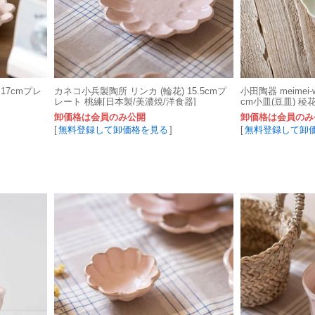
17cmプレ
カネコ小兵製陶所 リンカ (輪花) 15.5cmプ
小田陶器 meimei-
]
レート 桃練[日本製/美濃焼/洋食器]
cm小皿(豆皿) 稜
器]
卸価格は会員のみ公開
卸価格は会員のみ
[
無料登録して卸価格を見る
]
[
無料登録して卸