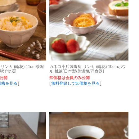
ンカ (輪花) 11cm茶碗
カネコ小兵製陶所 リンカ (輪花) 10cmボウ
/洋食器]
ル 桃練[日本製/美濃焼/洋食器]
公開
卸価格は会員のみ公開
価格を見る
]
[
無料登録して卸価格を見る
]