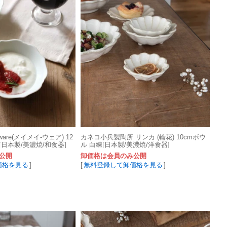
ware(メイメイ-ウェア) 12
カネコ小兵製陶所 リンカ (輪花) 10cmボウ
[日本製/美濃焼/和食器]
ル 白練[日本製/美濃焼/洋食器]
公開
卸価格は会員のみ公開
価格を見る
]
[
無料登録して卸価格を見る
]