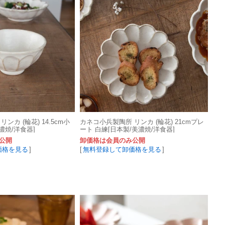
ンカ (輪花) 14.5cm小
カネコ小兵製陶所 リンカ (輪花) 21cmプレ
濃焼/洋食器]
ート 白練[日本製/美濃焼/洋食器]
公開
卸価格は会員のみ公開
価格を見る
]
[
無料登録して卸価格を見る
]