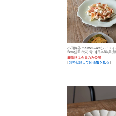
小田陶器 meimei-ware(メイメイ-
5cm盛皿 稜花 青白[日本製/美濃
卸価格は会員のみ公開
[
無料登録して卸価格を見る
]