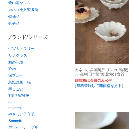
晋山窯ヤマツ
カネコ小兵製陶所
特価品
処分品
ブランド/シリーズ
七宝カトラリー
リノグラス
釉の記憶
Yoto
カネコ小兵製陶所 リンカ (輪花) 
ル 白練[日本製/美濃焼/洋食器]
深ブルー
卸価格は会員のみ公開
鳥獣戯画・猫
[
無料登録して卸価格を見る
]
手しごと
TRIP WARE
oone
moment
やさしい子守唄
Sonnette
ホワイトテーブル