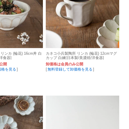
ンカ (輪花) 16cm丼 白
カネコ小兵製陶所 リンカ (輪花) 12cmマグ
洋食器]
カップ 白練[日本製/美濃焼/洋食器]
公開
卸価格は会員のみ公開
価格を見る
]
[
無料登録して卸価格を見る
]