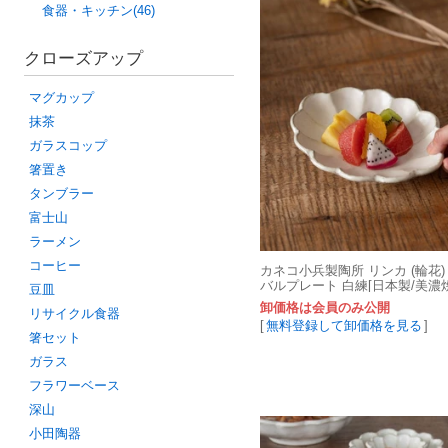
食器・キッチン(46)
クローズアップ
マグカップ
抹茶
ガラスコップ
箸置き
タンブラー
富士山
ラーメン
コーヒー
カネコ小兵製陶所 リンカ (輪花) 
バルプレート 白練[日本製/美濃焼
豆皿
卸価格は会員のみ公開
リサイクル食器
[
無料登録して卸価格を見る
]
箸セット
ガラス
フラワーベース
深山
小田陶器