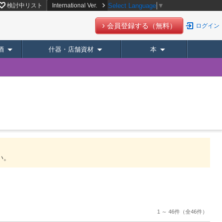
検討中リスト
International Ver.
Select Language
▼
会員登録する（無料）
ログイン
酒
什器・店舗資材
本
い。
1 ～ 46件
（全46件）