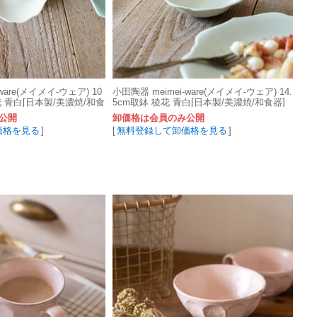
ware(メイメイ-ウェア) 10
小田陶器 meimei-ware(メイメイ-ウェア) 14.
花 青白[日本製/美濃焼/和食
5cm取鉢 稜花 青白[日本製/美濃焼/和食器]
公開
卸価格は会員のみ公開
価格を見る
]
[
無料登録して卸価格を見る
]