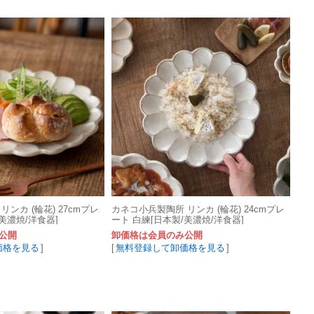
ンカ (輪花) 27cmプレ
カネコ小兵製陶所 リンカ (輪花) 24cmプレ
美濃焼/洋食器]
ート 白練[日本製/美濃焼/洋食器]
公開
卸価格は会員のみ公開
価格を見る
]
[
無料登録して卸価格を見る
]