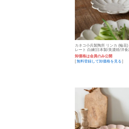
カネコ小兵製陶所 リンカ (輪花) 1
レート 白練[日本製/美濃焼/洋食
卸価格は会員のみ公開
[
無料登録して卸価格を見る
]