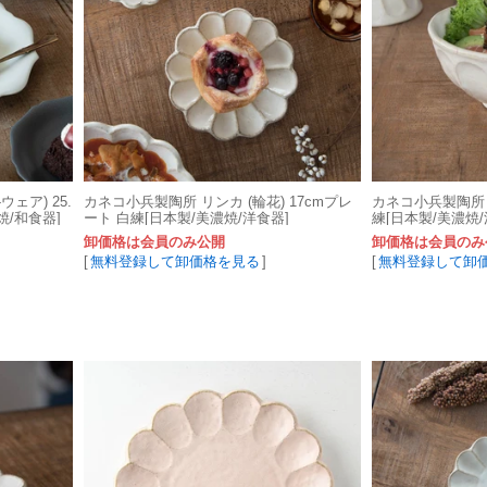
ウェア) 25.
カネコ小兵製陶所 リンカ (輪花) 17cmプレ
カネコ小兵製陶所 リ
焼/和食器]
ート 白練[日本製/美濃焼/洋食器]
練[日本製/美濃焼/
卸価格は会員のみ公開
卸価格は会員のみ
[
無料登録して卸価格を見る
]
[
無料登録して卸