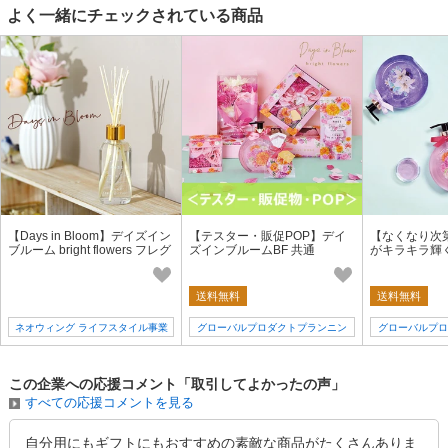
よく一緒にチェックされている商品
【Days in Bloom】デイズイン
【テスター・販促POP】デイ
【なくなり次
ブルーム bright flowers フレグ
ズインブルームBF 共通
がキラキラ輝
ランスリードディフューザー
ハンドソープ
送料無料
送料無料
ネオウィング ライフスタイル事業
グローバルプロダクトプランニン
グローバルプロ
部（1号店）
グ
この企業への応援コメント「取引してよかったの声」
すべての応援コメントを見る
自分用にもギフトにもおすすめの素敵な商品がたくさんありま