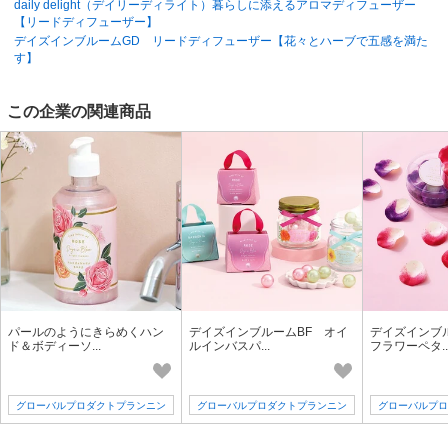
daily delight（デイリーディライト）暮らしに添えるアロマディフューザー
【リードディフューザー】
デイズインブルームGD リードディフューザー【花々とハーブで五感を満た
す】
この企業の関連商品
パールのようにきらめくハン
デイズインブルームBF オイ
デイズインブ
ド＆ボディーソ...
ルインバスパ...
フラワーペタ..
グローバルプロダクトプランニン
グローバルプロダクトプランニン
グローバルプロ
グ
グ