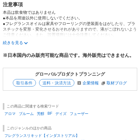
注意事項
本品は飲食物ではありません
●本品を用途以外に使用しないでください。
●フレグランスオイルは家具やフローリングの塗装面をはがしたり、プラ
スチックを変形・変化させるおそれがありますので、液がこぼれないよう
ご注意ください。また、設置場所には十分注意してください。
●肌や衣類につけないようご注意ください。
続きを見る
●火気に近づけないでください。
●容器が転倒しないよう平らで安全な場所でご使用ください。
※日本国内のみ販売可能な商品です。海外販売はできません。
●香料の性質上、時間の経過とともに色味が変わる場合があります。ま
た、まれに微小の浮遊物がみられる場合がありますが、ご使用に問題はあ
りません。
グローバルプロダクトプランニング
●高温多湿、直射日光を避け、乳幼児やペットの手の届かないところで使
用・保管してください。
取引条件
送料・決済方法
企業情報
取材ブログ
この商品に関連する検索ワード
BF
アロマ
ブルーム
芳醇
デイズ
フューザー
このジャンルのほかの商品
フレグランスリキッド【インダストリアル】