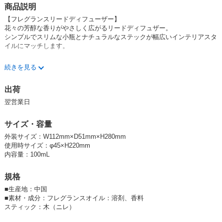
商品説明
【フレグランスリードディフューザー】
花々の芳醇な香りがやさしく広がるリードディフュザー。
シンプルでスリムな小瓶とナチュラルなステックが幅広いインテリアスタ
イルにマッチします。
【香り】
続きを見る
ローズ：ふんわり華やかなローズの香り。
ガーデニア：甘くエレガントなガーデニアの香り。
出荷
リリー：清楚で可憐なリリーブーケの香り。
翌営業日
テスター・販促物はこちら
サイズ・容量
その他のデイズインブルーム商品はこちら
外装サイズ：W112mm×D51mm×H280mm
使用時サイズ：φ45×H220mm
内容量：100mL
規格
#春ギフト・母の日ギフト＜薔薇・ローズ＞＜ギフト（歓送迎／お祝いな
■
生産地：中国
ど）＞＜新生活＞
■
素材・成分：フレグランスオイル：溶剤、香料
jtuU4FZLtYY
スティック：木（ニレ）