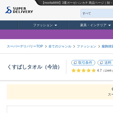
【moritaMiW】3重ガーゼハンカチ
商品ページ｜卸・
すべて
ファッション
家具・インテリア
スーパーデリバリーTOP
全てのジャンル
ファッション
服飾雑
取引条件
送料
くすばしタオル（今治）
4.7
（134件
ス