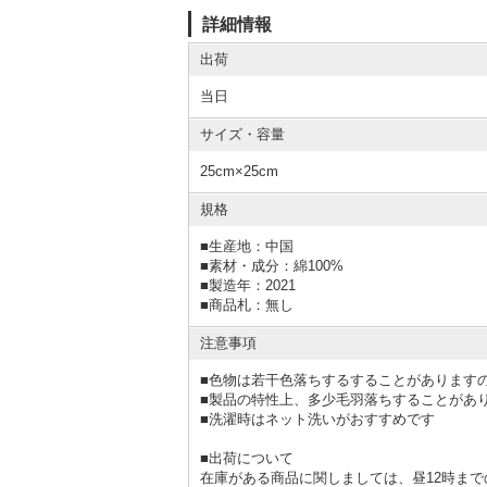
詳細情報
出荷
当日
サイズ・容量
25cm×25cm
規格
■
生産地：中国
■
素材・成分：綿100%
■
製造年：2021
■
商品札：無し
注意事項
■色物は若干色落ちするすることがあります
■製品の特性上、多少毛羽落ちすることがあ
■洗濯時はネット洗いがおすすめです
■出荷について
在庫がある商品に関しましては、昼12時ま