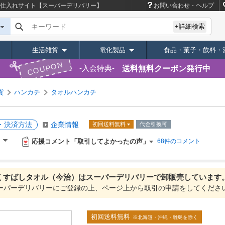
仕入れサイト【スーパーデリバリー】
お問い合わせ・ヘルプ
キーワード
+詳細検索
生活雑貨
電化製品
食品・菓子・飲料・
COUPON
送料無料クーポン発行中
入会特典
貨
ハンカチ
タオルハンカチ
・決済方法
企業情報
初回送料無料
代金引換可
応援コメント「取引してよかったの声」
）
68件のコメント
くすばしタオル（今治）は
スーパーデリバリーで
卸販売しています
ーパーデリバリーにご登録の上、ページ上から取引の申請をしてくださ
初回送料無料
※北海道・沖縄・離島を除く