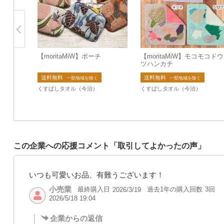
【moritaMiW】ポーチ
【moritaMiW】モコモコド
ツハンカチ
送料無料
送料無料
一部地域を除く
一部地域を除く
くすばしタオル（今治）
くすばしタオル（今治）
この企業への応援コメント「取引してよかったの声」
いつも可愛いお品、有難うございます！
小売業
最終購入日
過去1年の購入回数
3回
2026/3/19
2026/5/18 19:04
企業からの返信