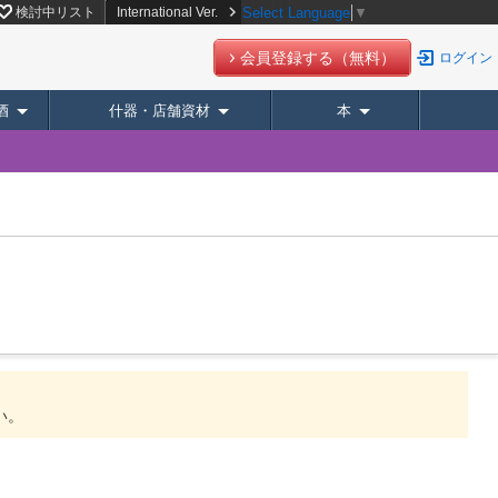
検討中リスト
International Ver.
Select Language
▼
会員登録する（無料）
ログイン
酒
什器・店舗資材
本
。
い。