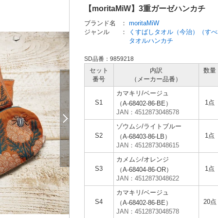
【moritaMiW】3重ガーゼハンカチ
ブランド名
：
moritaMiW
ジャンル
：
くすばしタオル（今治）（すべ
タオルハンカチ
SD品番：9859218
セット
内訳
数量
番号
（メーカー
品番）
カマキリ/ベージュ
S1
1点
（A-68402-86-BE）
JAN：4512873048578
ゾウムシ/ライトブルー
S2
1点
（A-68403-86-LB）
JAN：4512873048615
カメムシ/オレンジ
S3
1点
（A-68404-86-OR）
JAN：4512873048622
カマキリ/ベージュ
S4
20点
（A-68402-86-BE）
JAN：4512873048578