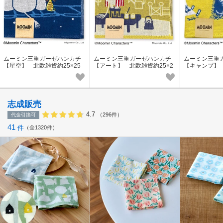
ムーミン三重ガーゼハンカチ
ムーミン三重ガーゼハンカチ
ムーミン三重
【星空】 北欧雑貨約25×25
【アート】 北欧雑貨約25×2
【キャンプ】
㎝ 刺繡ハンカチ
5㎝ 刺繡ハンカチ
繡MOOMIN
チ
志成販売
4.7
（296件）
代金引換可
41
件
全1320件