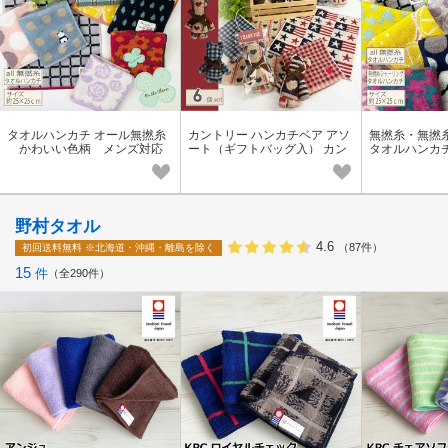
タオルハンカチ オール無撚糸
カントリー ハンカチベア アソ
無撚糸・無撚
かわいい色柄 メンズ対応
ート（ギフトバッグ入） カン
タオルハンカチ
トリー柄
セット（色柄
ハンカチ）
野村タオル
4.6
（87件）
初回送料無料
※北海道・沖縄・離島を除く
15
件
全290件