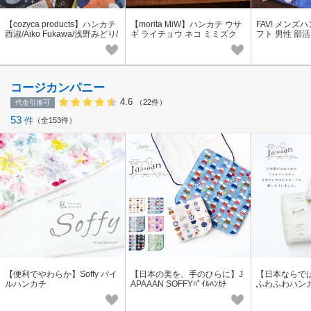
【cozyca products】ハンカチ
【morita MiW】ハンカチ ウサ
FAV! メンズ
西淑/Aiko Fukawa/浅野みどり/
ギ ライチョウ ネコ ミミズク
フト 男性 部
ネクタイ/日下明/柊有花
キツネ シロクマ ペリカン ヒツ
ジ ナマケモノ
コージカンパニー
4.6
（22件）
代金引換可
53
件
全153件
【便利でやわらか】Soffy パイ
【日本の美を、手のひらに】J
【日本ならで
ルハンカチ
APAAAN SOFFYﾊﾟｲﾙﾊﾝｶﾁ
ふわふわハンカチ