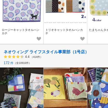
ロージーキャットタオルハン
トリオキャットタオルハンカ
たまちゃんタ
カチ
チ
ネオウィング ライフスタイル事業部（1号店）
4.4
（414件）
172
件
全10916件