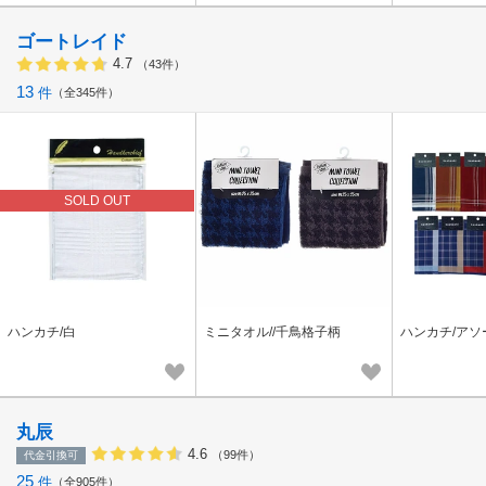
ゴートレイド
4.7
（43件）
13
件
全345件
SOLD OUT
ハンカチ/白
ミニタオル//千鳥格子柄
ハンカチ/アソ
丸辰
4.6
（99件）
代金引換可
25
件
全905件