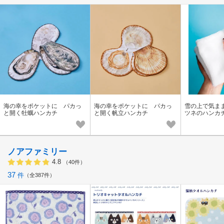
海の幸をポケットに パカっ
海の幸をポケットに パカっ
雪の上で気ま
と開く牡蠣ハンカチ
と開く帆立ハンカチ
ツネのハンカ
ツネ〉
ノアファミリー
4.8
（40件）
37
件
全387件