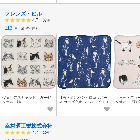
フレンズ・ヒル
4.7
（67件）
113
件
全2851件
ヴェリアスキャット ガーゼ
【再入荷】ハシビロコウポー
キャットフィ
タオル 猫
ズ ガーゼタオル ハシビロコ
タオル 『猫
ウ
幸村晒工業株式会社
4.7
（20件）