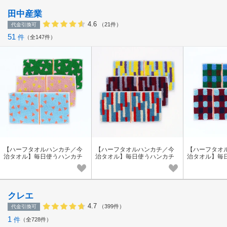
田中産業
4.6
（21件）
代金引換可
51
件
全147件
【ハーフタオルハンカチ／今
【ハーフタオルハンカチ／今
【ハーフタオ
治タオル】毎日使うハンカチ
治タオル】毎日使うハンカチ
治タオル】毎
をより楽しく！ Otta（オッ
をより楽しく！ Otta（オッ
をより楽しく！ 
タ）【Made in Japan】
タ）
タ）【Made in
クレエ
4.7
（399件）
代金引換可
1
件
全728件