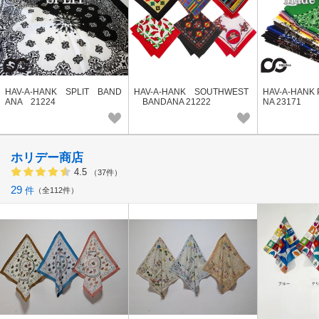
HAV-A-HANK SPLIT BAND
HAV-A-HANK SOUTHWEST
HAV-A-HANK 
ANA 21224
BANDANA 21222
NA 23171
ホリデー商店
4.5
（37件）
29
件
全112件