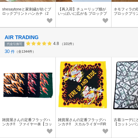
shesaytoneと家刺繍が紡ぐブ
【再入荷】チューリップ畑が
ネモフィラの
ロックプリントハンカチ（2
いっぱいに広がる ブロックプ
ブロックプリ
色） 志成販売公式
リントのハンカチ 志成販売公
志成販売公式
式
AIR TRADING
4.8
（101件）
代金引換可
30
件
全1344件
雑貨屋さんの定番フラッグハ
雑貨屋さんの定番フラッグハ
古着コーデに
ンカチ!! ファイヤー炎【コッ
ンカチ!! スカルライダーFIR
【コットンバ
トンバンダナ】
E！【コットンバンダナ】