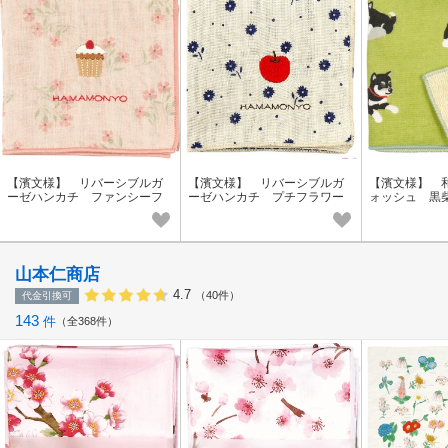
【濱文様】 リバーシブルガ
【濱文様】 リバーシブルガ
【濱文様】 
ーゼハンカチ ファンシーフ
ーゼハンカチ プチフラワー
ォッシュ 黒柴
ラワーとカップケーキ
とアップル
山本仁商店
4.7
（40件）
代金引換可
143
件
全368件