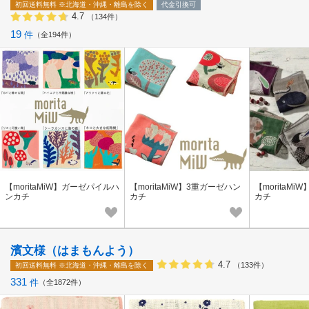
初回送料無料
※北海道・沖縄・離島を除く
代金引換可
4.7
（134件）
19
件
全194件
【moritaMiW】ガーゼパイルハ
【moritaMiW】3重ガーゼハン
【moritaM
ンカチ
カチ
カチ
濱文様（はまもんよう）
4.7
（133件）
初回送料無料
※北海道・沖縄・離島を除く
331
件
全1872件