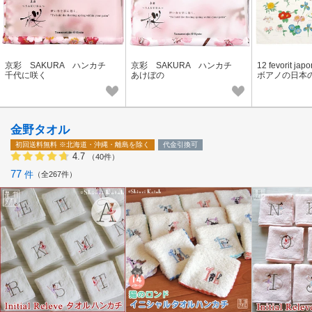
京彩 SAKURA ハンカチ
京彩 SAKURA ハンカチ
12 fevorit j
千代に咲く
あけぼの
ボアノの日本の
り ハンカチ 
金野タオル
初回送料無料
※北海道・沖縄・離島を除く
代金引換可
4.7
（40件）
77
件
全267件