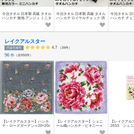
今治タオル 日本製 高級 タオル
今治タオル 日本製 高級 タオル
今治タオル 日
ハンカチ 無地 アンジュ ミニタ
ハンカチ ロイヤルチェック 消
ハンカチ チェ
オル 吸水 速乾 ハンドタオル
臭機能 吸水 速乾 ミニタオル
能 吸水 ミニ
国産
ハンドタオル
ル ボーダー
レイクアルスター
4.7
（39件）
代金引換可
96
件
全650件
【レイクアルスター】ハンカ
【レイクアルスター】シェニ
【レイクアルス
チ・ローズガーデン≪20×20c
ール織ハンカチ・ピオニー≪
26SS シェ
m≫
ハンカチ≫
チ・サンハー