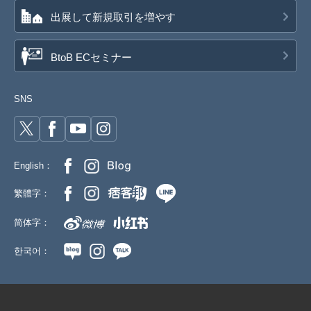
出展して新規取引を増やす
BtoB ECセミナー
SNS
English：
繁體字：
简体字：
한국어：