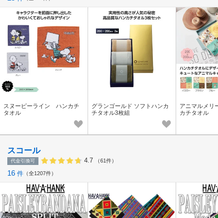
スヌーピーライン ハンカチ
グランゴールド ソフトハンカ
アニマルメリ
タオル
チタオル3枚組
カチタオル
スコール
4.7
（61件）
代金引換可
16
件
全1207件