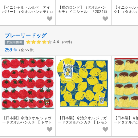
【イニシャル・ルルベ アイ
【猫のロンド】（タオルハン
【イニシャル
ボリー】（タオルハンカチ）□
カチ）イニシャル 「2024新
ク】（タオルハ
<日本製>
作」□ <日本製>
本製>
プレーリードッグ
4.4
（88件）
代金引換可
259
件
全727件
【日本製】今治タオル ジャガ
【日本製】今治タオル ジャガ
【日本製】今
ードタオルハンカチ 【 トマト
ードタオルハンカチ 【 レモン
ードタオルハン
】GuuGuu はらぺこシリーズ
】≪Meets！GuuGuu≫ プチギ
】GuuGuu 
プチギフト
フト
プチギフト