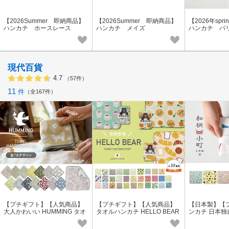
【2026Summer 即納商品】
【2026Summer 即納商品】
【2026年spr
ハンカチ ホースレース
ハンカチ メイズ
ハンカチ パ
現代百貨
4.7
（57件）
11
件
全167件
【プチギフト】【人気商品】
【プチギフト】【人気商品】
【日本製】【
大人かわいい HUMMING タオ
タオルハンカチ HELLO BEAR
ンカチ 日本
ルハンカチ【日本製】【定番
【日本製】【定番商品】
モチーフ和柄
商品】