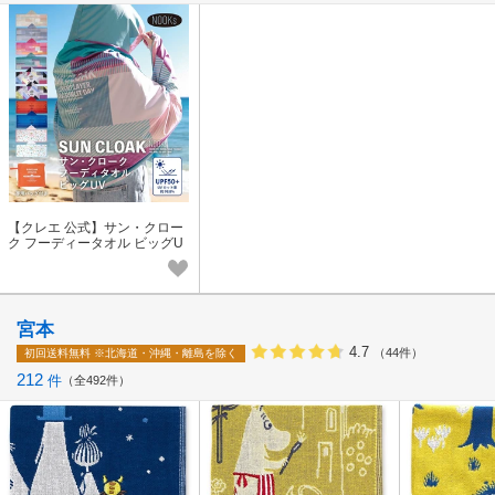
【クレエ 公式】サン・クロー
ク フーディータオル ビッグU
V (10種類) NOOKs / ヌークス
宮本
4.7
（44件）
初回送料無料
※北海道・沖縄・離島を除く
212
件
全492件