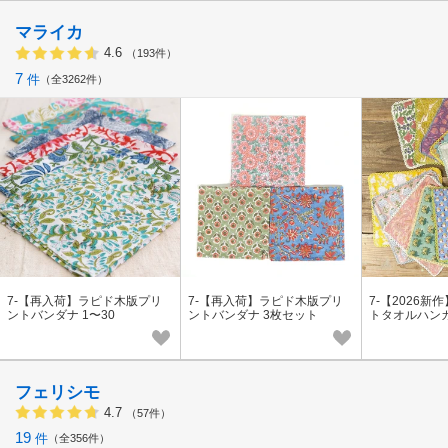
マライカ
4.6
（193件）
7
件
全3262件
7-【再入荷】ラピド木版プリ
7-【再入荷】ラピド木版プリ
7-【2026
ントバンダナ 1〜30
ントバンダナ 3枚セット
トタオルハン
フェリシモ
4.7
（57件）
19
件
全356件