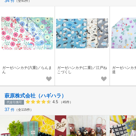
34
件
全91件
ガーゼハンカチ(六重)／らんま
ガーゼハンカチ(二重)／江戸ね
ガーゼハンカチ
ん
こづくし
道
萩原株式会社（ハギハラ）
4.5
（45件）
代金引換可
37
件
全115件