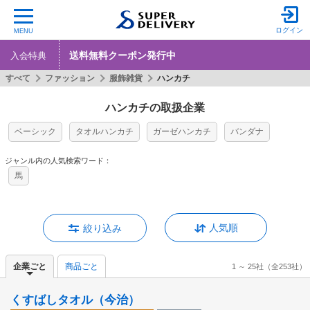
ログイン
MENU
送料無料クーポン発行中
入会特典
すべて
ファッション
服飾雑貨
ハンカチ
ハンカチの取扱企業
ベーシック
タオルハンカチ
ガーゼハンカチ
バンダナ
ジャンル内の人気検索ワード：
馬
人気順
絞り込み
企業ごと
商品ごと
1 ～ 25社
（全253社）
くすばしタオル（今治）