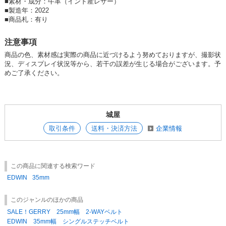
■
素材・成分：牛革（インド産レザー）
■
製造年：2022
■
商品札：有り
注意事項
商品の色、素材感は実際の商品に近づけるよう努めておりますが、撮影状
況、ディスプレイ状況等から、若干の誤差が生じる場合がございます。予
めご了承ください。
城屋
取引条件
送料・決済方法
企業情報
この商品に関連する検索ワード
EDWIN
35mm
このジャンルのほかの商品
SALE！GERRY 25mm幅 2-WAYベルト
EDWIN 35mm幅 シングルステッチベルト