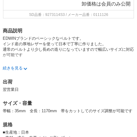
卸価格は
会員のみ公開
SD品番：9273114S3
/ メーカー品番：0111126
商品説明
EDWINブランドのベーシックなベルトです。
インド産の厚地レザーを使って日本で丁寧に作りました。
通常のベルトより少し長めの造りになっていますので幅広いサイズに対応
が可能です
35mm幅のベーシックな作りのベルトです。
続きを見る
シンプルで造りしっかりですので、長くご愛用頂けそうです。
出荷
翌営業日
サイズ・容量
帯幅：35mm 全長：1170mm 帯をカットしてのサイズ調整が可能です
規格
■
生産地：日本