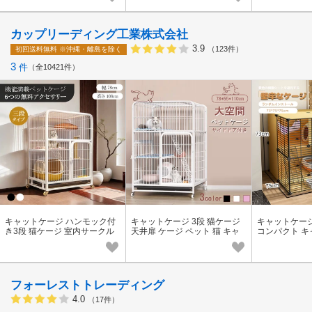
カップリーディング工業株式会社
3.9
（123件）
初回送料無料
※沖縄・離島を除く
3
件
全10421件
キャットケージ ハンモック付
キャットケージ 3段 猫ケージ
キャットケージ
き3段 猫ケージ 室内サークル
天井扉 ケージ ペット 猫 キャ
コンパクト キ
ペット 猫 キャットゲージ キャ
ットゲージ キャット タワー 収
ャットハウス 
ット タワー
納
フォーレストトレーディング
4.0
（17件）