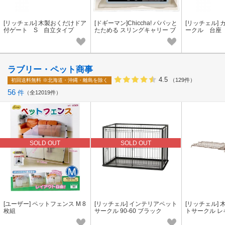
[リッチェル] 木製おくだけドア
[ドギーマン]Chiccha! パパッと
[リッチェル]
付ゲート S 自立タイプ
たためる スリングキャリー ブ
ークル 台座
ルーグレー
ラブリー・ペット商事
4.5
（129件）
初回送料無料
※北海道・沖縄・離島を除く
56
件
全12019件
SOLD OUT
SOLD OUT
[ユーザー] ペットフェンス M 8
[リッチェル] インテリアペット
[リッチェル]
枚組
サークル 90-60 ブラック
トサークル 