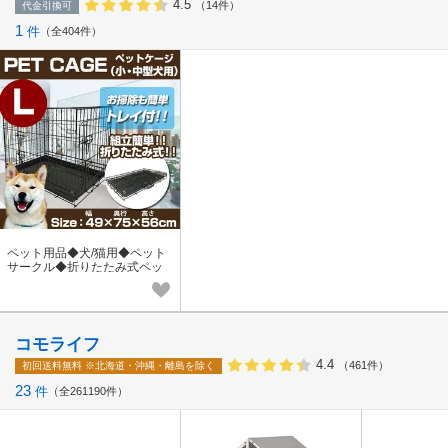
4.5
（14件）
代金引換可
1
件
全404件
ペット用品◆犬/猫用◆ペット
サークル◆折りたたみ式ペッ
トケージ◆小・中型犬用◆
コモライフ
4.4
（461件）
初回送料無料
※北海道・沖縄・離島を除く
23
件
全261190件