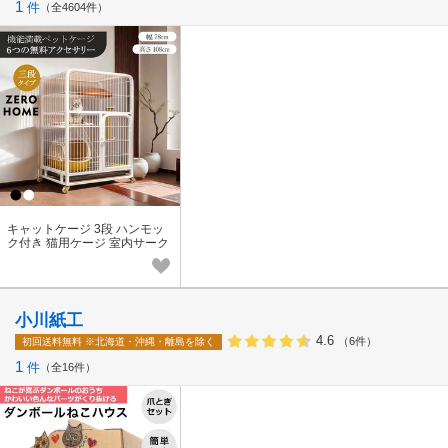
1
件
全4604件
キャットケージ 3段 ハンモッ
ク付き 猫用ケージ 室内サーク
ル キャットタワー ペット家具
簡単組み立て
小川紙工
4.6
（6件）
初回送料無料
※北海道・沖縄・離島を除く
1
件
全16件