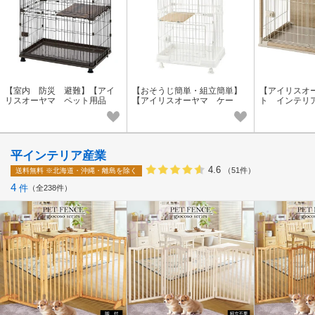
【室内 防災 避難】【アイ
【おそうじ簡単・組立簡単】
【アイリスオ
リスオーヤマ ペット用品
【アイリスオーヤマ ケー
ト インテリ
サークル】コンビネーション
ジ】ミニキャットケージ ハ
犬用ウッディ
サークル
ンモック付き
トベージュ（
平インテリア産業
4.6
（51件）
送料無料
※北海道・沖縄・離島を除く
4
件
全238件