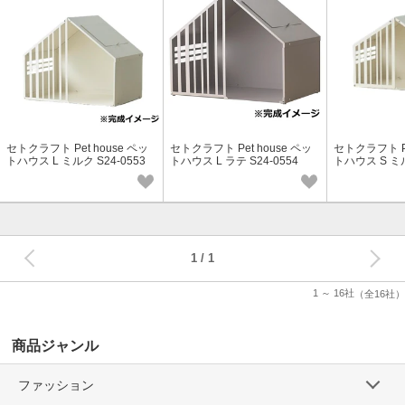
セトクラフト Pet house ペッ
セトクラフト Pet house ペッ
セトクラフト Pe
トハウス L ミルク S24-0553
トハウス L ラテ S24-0554
トハウス S ミル
次へ
1
1 ～ 16社
（全16社）
商品ジャンル
ファッション