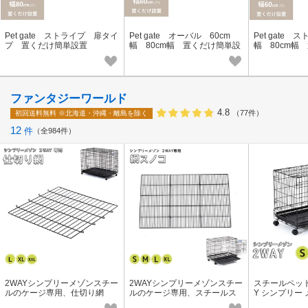
Pet gate ストライプ 扉タイ
Pet gate オーバル 60cm
Pet gate 
プ 置くだけ簡単設置
幅 80cm幅 置くだけ簡単設
幅 80cm幅
置
置
ファンタジーワールド
4.8
（77件）
初回送料無料
※北海道・沖縄・離島を除く
12
件
全984件
2WAYシンプリーメゾンスチー
2WAYシンプリーメゾンスチー
スチールペッ
ルのケージ専用、仕切り網
ルのケージ専用、スチールス
Y シンプリー
ノコ
ゲージ サーク