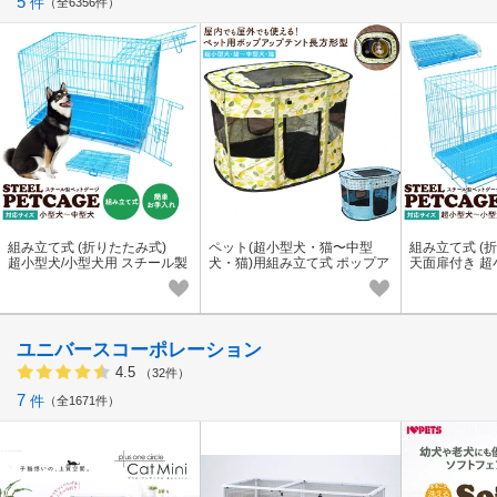
5
件
全6356件
組み立て式 (折りたたみ式)
ペット(超小型犬・猫〜中型
組み立て式 (
超小型犬/小型犬用 スチール製
犬・猫)用組み立て式 ポップア
天面扉付き 
ペットケージ
ップテント 長方形型
用 スチール製
ユニバースコーポレーション
4.5
（32件）
7
件
全1671件