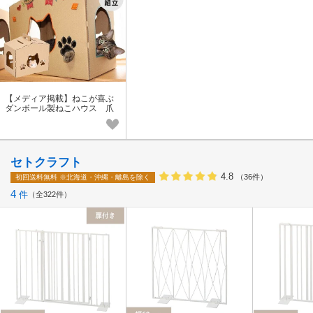
【メディア掲載】ねこが喜ぶ
ダンボール製ねこハウス 爪
とぎ キャットハウス 爪研
ぎ 猫 ネコ ねこ特集
セトクラフト
4.8
（36件）
初回送料無料
※北海道・沖縄・離島を除く
4
件
全322件