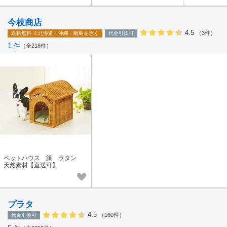
今枝商店
4.5
（3件）
送料無料
※北海道・沖縄・離島を除く
代金引換可
1
件
全218件
ペットハウス 籐 ラタン
天然素材【直送可】
プラタ
4.5
（160件）
代金引換可