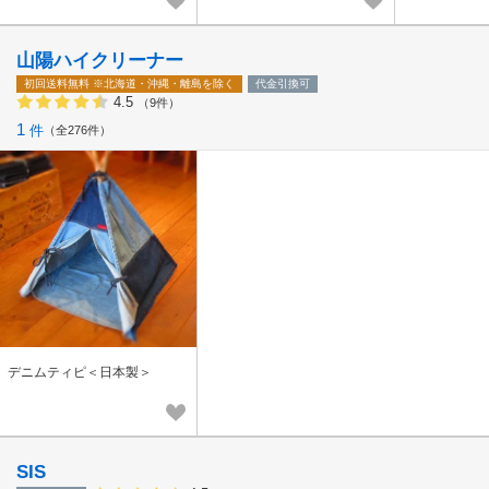
山陽ハイクリーナー
初回送料無料
※北海道・沖縄・離島を除く
代金引換可
4.5
（9件）
1
件
全276件
デニムティピ＜日本製＞
SIS