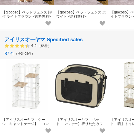
【giocoso】ペットフェンス 脚
【giocoso】ペットフェンス ホ
【giocoso
付 ライトブラウン <送料無料>
ワイト <送料無料>
イトブラウン 
アイリスオーヤマ Specified sales
4.4
（58件）
87
件
全3408件
【アイリスオーヤマ ケー
【アイリスオーヤマ ペッ
【アイリスオ
ジ キャットケージ】 コン
ト レジャー】折りたたみフ
ト 猫】トイ
パクトキャットケージ2段
ァブリックケージ Sサイズ
ットケージ
（ベージュ）