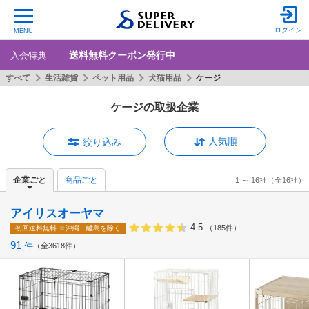
ログイン
MENU
送料無料クーポン発行中
入会特典
すべて
生活雑貨
ペット用品
犬猫用品
ケージ
ケージの取扱企業
人気順
絞り込み
企業ごと
商品ごと
1 ～ 16社
（全16社）
アイリスオーヤマ
4.5
（185件）
初回送料無料
※沖縄・離島を除く
91
件
全3618件