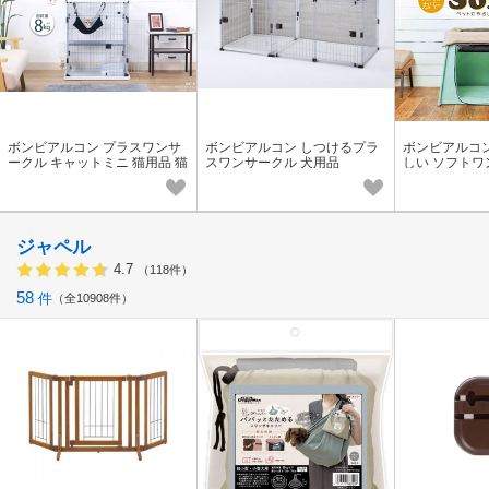
ボンビアルコン プラスワンサ
ボンビアルコン しつけるプラ
ボンビアルコ
ークル キャットミニ 猫用品 猫
スワンサークル 犬用品
しい ソフトワ
グッズ
品
ジャペル
4.7
（118件）
58
件
全10908件