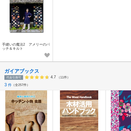
手縫いの魔法2 アメリーのパ
ッチ＆キルト
ガイアブックス
4.7
（11件）
代金引換可
3
件
全257件