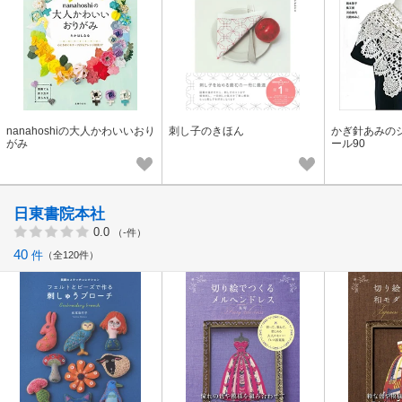
nanahoshiの大人かわいいおり
刺し子のきほん
かぎ針あみの
がみ
ール90
日東書院本社
0.0
（-件）
40
件
全120件