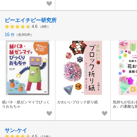
ンテリア モビール 手作り キッ
ト ］
ピーエイチピー研究所
4.6
（8件）
16
件
全201件
紙バネ・紙ゼンマイでびっく
かわいいブロック折り紙
気持ちが伝わ
りおもちゃ
み」の素敵な
サン-ケイ
4.5
（11件）