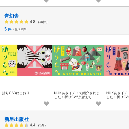
メイド／かご／小物
青幻舎
4.8
（40件）
5
件
全390件
折りCA3ねこおり
NHKあさイチ！で紹介されま
NHKあさイチ
した！折りCA5京都おり
した！折りCA
新星出版社
4.4
（3件）