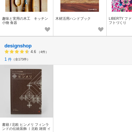
趣味と実用の木工 キッチン
木材活用ハンドブック
LIBERTY 
小物 食器
フトづくり
designshop
4.6
（4件）
1
件
全173件
書籍 / 北欧 ヒンメリ フィンラ
ンドの伝統装飾［ 北欧 雑貨 イ