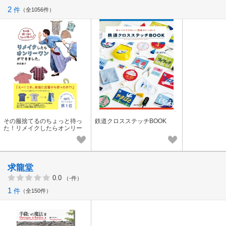
2
件
全1056件
その服捨てるのちょっと待っ
鉄道クロスステッチBOOK
た！リメイクしたらオンリー
ワンができました。
求龍堂
0.0
（-件）
1
件
全150件