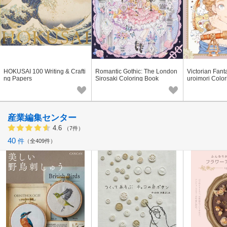
HOKUSAI 100 Writing & Crafti
Romantic Gothic: The London
Victorian Fant
ng Papers
Sirosaki Coloring Book
uroimori Colo
産業編集センター
4.6
（7件）
40
件
全409件