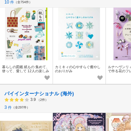
10
件
全754件
暮らしの図鑑 紙もの 集めて、
カミキィの心やすらぐ癒やし
ルナヘヴンリ
使って、愛して 12人の楽しみ
のおりがみ
で作る花のフレ
方×かわいい紙もの120×基礎
植物モチーフ
知識
小さな飾りも
パイインターナショナル (海外)
3.9
（2件）
3
件
全297件