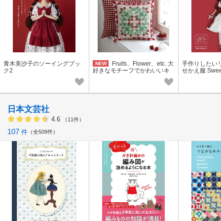
青木美沙子のソーイングブッ
Fruits、Flower、etc. 大
手作りしたい
NEW
ク2
好きなモチーフでかわいいキ
せかえ服 Sweet
ルト小物 松山敦子
日本文芸社
4.6
（11件）
107
件
全509件