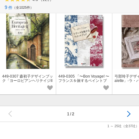
9
件
全1025件
449-0307 森初子デザインブッ
449-0305 「〜Bon Voyage! 〜
弓部玲子デザイ
ク「ヨーロピアンヘリテイジII
フランスを旅するペイントブ
alette」-ラ
I〜vier seizoenen〜」
ック」
次へ
1
2
1 ～ 25社
（全37社）