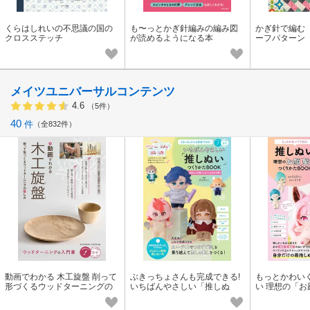
くらはしれいの不思議の国の
も〜っとかぎ針編みの編み図
かぎ針で編む
クロスステッチ
が読めるようになる本
ーフパターン
メイツユニバーサルコンテンツ
4.6
（5件）
40
件
全832件
動画でわかる 木工旋盤 削って
ぶきっちょさんも完成できる!
もっとかわいく
形づくるウッドターニングの
いちばんやさしい「推しぬ
い 理想の「
愉しみ
い」つくりかたBOOK
くりかたBOO