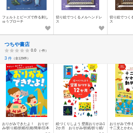
フェルトとビーズで作る刺し
切り絵でつくるメルヘンドレ
切り絵でつく
ゅうブローチ
ス
ス
つちや書店
0.0
（-件）
3
件
全129件
おりがみできたよ！ おりが
絵づくりしよう 壁面おりがみ1
おりがみで作
み/折り紙/折紙/伝統/簡単/日本
2か月 おりがみ/折紙/折り紙/
十二支とかわ
飾り付け/飾りつけ/イベント
おりがみ/折紙