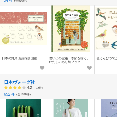
24
件
全510件
日本の野鳥 お絵描き図鑑
思い出の宝箱 季節を描く、
色えんぴつで
わたしのぬり絵ブック
日本ヴォーグ社
4.2
（22件）
652
件
全1078件