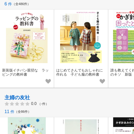
6
件
全486件
新装版イチバン親切な ラッ
はじめてさんでもおしゃれに
誰も教えてく
ピングの教科書
作れる 子ども服の教科書
のキソ 新版
ったときに開
主婦の友社
0.0
（-件）
11
件
全86件