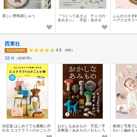
美しい野鳥刺しゅう
『つくってあそぶ チェコの
ふんわりかぎ
糸ボタン』 手芸・糸ボタ
ーアクセサリ
ン・チェコ
西東社
4.6
（8件）
初回送料無料
18
件
全507件
決定版 はじめてでも素敵に作
おかしなあみもの 手芸／手
動画と写真で
れる エコクラフトのかごと小
芸教室／あみもの／おもしろ
わいく編める
物 手芸／手づくり／ハンド
／手作り
ちゃんニット