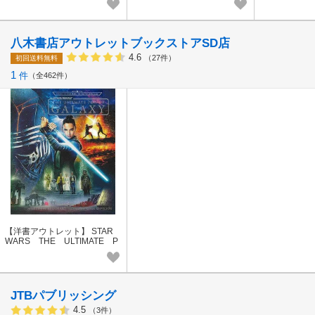
け/飾りつけ/
八木書店アウトレットブックストアSD店
4.6
（27件）
初回送料無料
1
件
全462件
【洋書アウトレット】 STAR
WARS THE ULTIMATE P
OP-UP GALAXY 【スタ
ー・ウォーズ】
JTBパブリッシング
4.5
（3件）