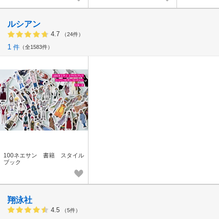
ルシアン
4.7
（24件）
1
件
全1583件
100ネエサン 書籍 スタイル
ブック
翔泳社
4.5
（5件）