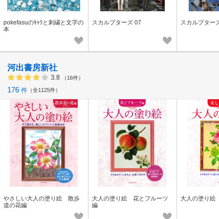
pokefasuのｷｬﾗと刺繍と文字の
スカルプターズ 07
スカルプターズ
本
河出書房新社
3.8
（16件）
176
件
全1125件
やさしい大人の塗り絵 散歩
大人の塗り絵 花とフルーツ
大人の塗り絵
道の花編
編