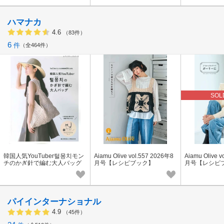
ハマナカ
4.6
（83件）
6
件
全464件
SOL
韓国人気YouTuber털몽치モン
Aiamu Olive vol.557 2026年8
Aiamu Olive 
チのかぎ針で編む大人バッグ
月号【レシピブック】
月号【レシピ
【ブティック社 出版】【レシ
ピブック】
パイインターナショナル
4.9
（45件）