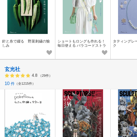
針と糸で綴る 野菜刺繍の愉
ショートもロングも作れる！
タティングレ
しみ
毎日使える パラコードストラ
ク
ップ
玄光社
4.8
（29件）
10
件
全1215件