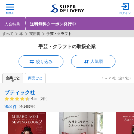
ログイン
MENU
送料無料クーポン発行中
入会特典
すべて
本
実用書
手芸・クラフト
手芸・クラフトの取扱企業
人気順
絞り込み
企業ごと
商品ごと
1 ～ 25社
（全37社）
ブティック社
4.5
（2件）
953
件
全1487件