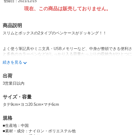
登録日：2021/12/15
現在、この商品は販売しておりません。
商品説明
スリムとボックスの2タイプのペンケースがドッキング！！
よく使う筆記具やミニ文具・USBメモリーなど、中身が整頓できる便利さ
と多色のカラーペンなどがしっかり入る容量たっぷりの収納力がひとつに
なった。
続きを見る
手前のファスナーはポケット・ペン差し付きで細かなものの整頓、後ろの
ファスナーは収納力たっぷりでザクザクいれるのに便利な仕様。
出荷
クッション入りの素材を使用しているため、モバイルバッテリーやケーブ
3営業日以内
ルなどの電子機器の持ち歩きようケースにも使えます。
サイズ・容量
※ペンケース ラウンドジップ ボックス カラードのカラーは、
ホワイ
タテ9cm×ヨコ20.5cm×マチ6cm
ト
・
ピンク
・
パープル
・
ネイビー
・
ブラック
・
パステルイエロー
・
パステ
ルブルー
・
パステルグリーン
の全8色です
規格
■
生産地：中国
【入学】【新学期】【2021新作】
■
素材・成分：ナイロン・ポリエステル他