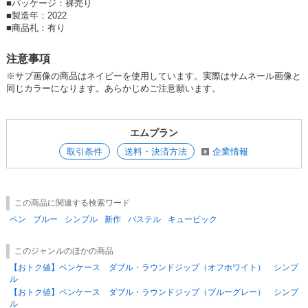
■
パッケージ：裸売り
■
製造年：2022
■
商品札：有り
注意事項
※サブ画像の商品はネイビーを使用しています。実際はサムネール画像と
同じカラーになります。あらかじめご注意願います。
エムプラン
取引条件
送料・決済方法
企業情報
この商品に関連する検索ワード
ペン
ブルー
シンプル
新作
パステル
キュービック
このジャンルのほかの商品
【おトク値】ペンケース ダブル・ラウンドジップ（オフホワイト） シンプ
ル
【おトク値】ペンケース ダブル・ラウンドジップ（ブルーグレー） シンプ
ル