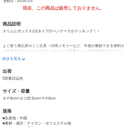
登録日：2019/7/25
現在、この商品は販売しておりません。
商品説明
スリムとボックスの2タイプのペンケースがドッキング！！
よく使う筆記具やミニ文具・USBメモリーなど、中身が整頓できる便利さ
と多色のカラーペンなどがしっかり入る容量たっぷりの収納力がひとつに
なった。
続きを見る
手前のファスナーはポケット・ペン差し付きで細かなものの整頓、後ろの
ファスナーは収納力たっぷりでザクザクいれるのに便利な仕様。
出荷
クッション入りの素材を使用しているため、モバイルバッテリーやケーブ
5営業日以内
ルなどの電子機器の持ち歩きようケースにも使えます。
サイズ・容量
※ペンケース ラウンドジップ ボックス カラードのカラーは、
ホワイ
タテ9cm×ヨコ20.5cm×マチ6cm
ト
・
ピンク
・
パープル
・
ネイビー
・
ブラック
・
パステルイエロー
・
パステ
ルブルー
・
パステルグリーン
の全8色です
規格
【入学】【新学期】
■
生産地：中国
■
素材・成分：ナイロン・ポリエステル他