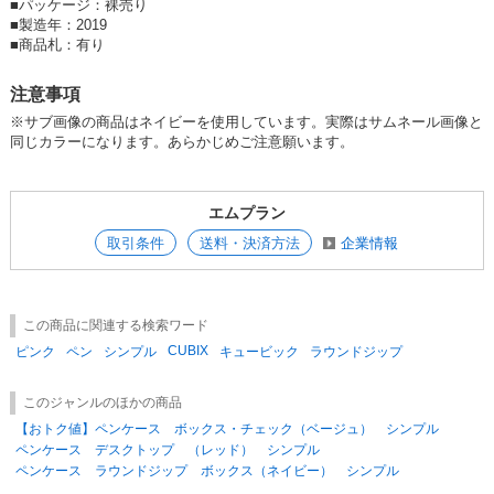
■
パッケージ：裸売り
■
製造年：2019
■
商品札：有り
注意事項
※サブ画像の商品はネイビーを使用しています。実際はサムネール画像と
同じカラーになります。あらかじめご注意願います。
エムプラン
取引条件
送料・決済方法
企業情報
この商品に関連する検索ワード
CUBIX
ピンク
ペン
シンプル
キュービック
ラウンドジップ
このジャンルのほかの商品
【おトク値】ペンケース ボックス・チェック（ベージュ） シンプル
ペンケース デスクトップ （レッド） シンプル
ペンケース ラウンドジップ ボックス（ネイビー） シンプル