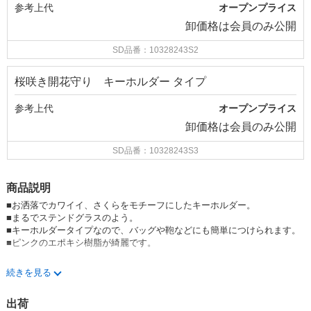
参考上代
オープンプライス
卸価格は
会員のみ公開
SD品番：10328243S2
桜咲き開花守り キーホルダー タイプ
参考上代
オープンプライス
卸価格は
会員のみ公開
SD品番：10328243S3
商品説明
■お洒落でカワイイ、さくらをモチーフにしたキーホルダー。
■まるでステンドグラスのよう。
■キーホルダータイプなので、バッグや鞄などにも簡単につけられます。
■ピンクのエポキシ樹脂が綺麗です。
※2026.3.10 新価格になりました。
続きを見る
QVMarkatii8
出荷