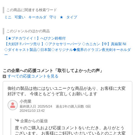
この商品に関連する検索ワード
ミニ
可愛い
キーホルダ
守り
★
タイプ
このジャンルのほかの商品
【★プチカワイイ！】へびクン鈴根付
【大好評 !! パーツ売り 】◇アクセサリーパーツ ◇カニカン【中】真鍮製 Ni
◇ダイキャスト製品◇日本製◇オリジナル◆魔界のドラゴン夜光剣キーホルダ
ー
この企業への応援コメント「取引してよかったの声」
すべての応援コメントを見る
御社の製品は他にはないユニークな商品があり、お客様に大変
好評です。 今後ともどうぞ宜しくお願いします
小売業
最終購入日
過去1年の購入回数
0回
2025/5/24
2024/11/10 13:42
企業からの返信
度々のご購入および応援コメントをいただき、ありがとう
ございます。 お客様にご好評いただいているとのこと大変