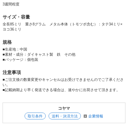
3週間程度
サイズ・容量
全長85ミリ 重さ8グラム メタル本体（トモツボ含む）：タテ34ミリ×
ヨコ36ミリ
規格
■
生産地：中国
■
素材・成分：ダイキャスト製 鉄 その他
■
パッケージ：個包装
注意事項
■ご注文後の数量変更やキャンセルはお受けできませんのでご了承くださ
い。
■記載納期より早く発送できる場合は、速やかに出荷させて頂きます。
コヤマ
取引条件
送料・決済方法
企業情報