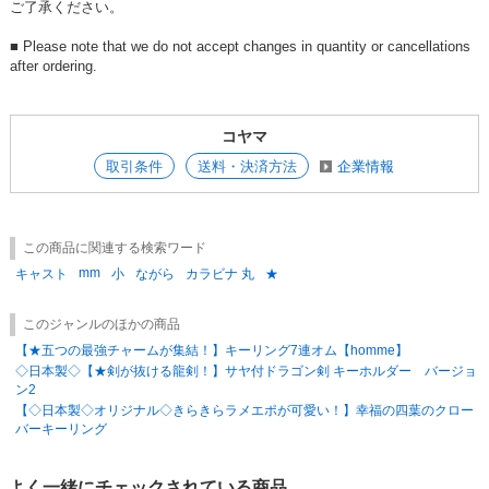
ご了承ください。
■ Please note that we do not accept changes in quantity or cancellations
after ordering.
コヤマ
取引条件
送料・決済方法
企業情報
この商品に関連する検索ワード
mm
キャスト
小
ながら
カラビナ 丸
★
このジャンルのほかの商品
【★五つの最強チャームが集結！】キーリング7連オム【homme】
◇日本製◇【★剣が抜ける龍剣！】サヤ付ドラゴン剣 キーホルダー バージョ
ン2
【◇日本製◇オリジナル◇きらきらラメエポが可愛い！】幸福の四葉のクロー
バーキーリング
よく一緒にチェックされている商品