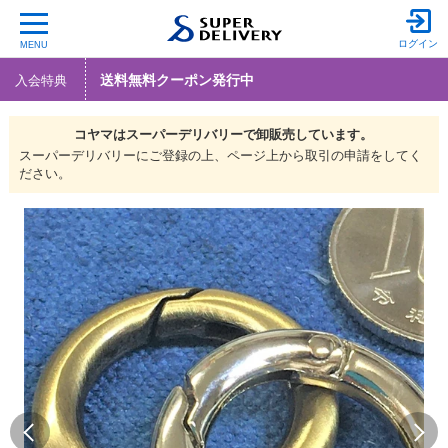
ログイン
MENU
送料無料クーポン発行中
入会特典
コヤマは
スーパーデリバリーで
卸販売しています。
スーパーデリバリーにご登録の上、ページ上から取引の申請をしてく
ださい。