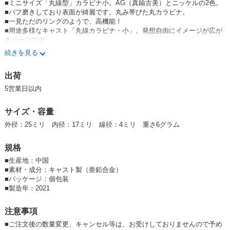
■ミニサイズ「丸線型」カラビナ小。AG（真鍮古美）とニッケルの2色。
■バフ磨きしており表面が綺麗です。丸み帯びた丸カラビナ。
■一見ただのリングのようで、高機能！
■用途多様なキャスト「丸線カラビナ・小」。発想自由にイメージが広が
るパーツです。
■外径25mmのミニサイズ。
続きを見る
※600個セットを新設しました。（2024.12.5)
出荷
5営業日以内
サイズ・容量
外径：25ミリ 内径：17ミリ 線径：4ミリ 重さ6グラム
規格
■
生産地：中国
■
素材・成分：キャスト製（亜鉛合金）
■
パッケージ：個包装
■
製造年：2021
注意事項
■ご注文後の数量変更、キャンセル等は、お受けしておりませんので予め