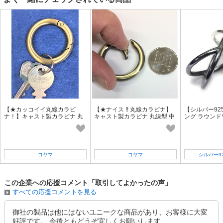
【★カッコイイ丸線カラビ
【★ナイス !! 丸線カラビナ】
【シルバー92
ナ！】キャスト製カラビナ 丸
キャスト製カラビナ 丸線型 中
ング ラウンド
線型 大 (42mm)
(35mm)
リッシュ ＜磨
げ＞
コヤマ
コヤマ
シルバー9
この企業への応援コメント「取引してよかったの声」
すべての応援コメントを見る
御社の製品は他にはないユニークな商品があり、お客様に大変
好評です。 今後ともどうぞ宜しくお願いします